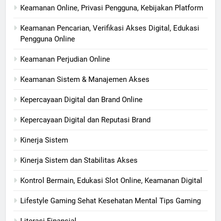
Keamanan Online, Privasi Pengguna, Kebijakan Platform
Keamanan Pencarian, Verifikasi Akses Digital, Edukasi
Pengguna Online
Keamanan Perjudian Online
Keamanan Sistem & Manajemen Akses
Kepercayaan Digital dan Brand Online
Kepercayaan Digital dan Reputasi Brand
Kinerja Sistem
Kinerja Sistem dan Stabilitas Akses
Kontrol Bermain, Edukasi Slot Online, Keamanan Digital
Lifestyle Gaming Sehat Kesehatan Mental Tips Gaming
Literasi Finansial