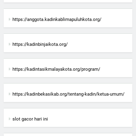
https://anggota.kadinkablimapuluhkota.org/
https://kadinbinjaikota.org/
https://kadintasikmalayakota.org/program/
https://kadinbekasikab.org/tentang-kadin/ketua-umum/
slot gacor hari ini