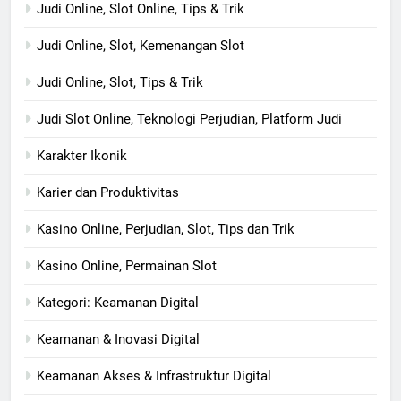
Judi Online, Slot Online, Tips & Trik
Judi Online, Slot, Kemenangan Slot
Judi Online, Slot, Tips & Trik
Judi Slot Online, Teknologi Perjudian, Platform Judi
Karakter Ikonik
Karier dan Produktivitas
Kasino Online, Perjudian, Slot, Tips dan Trik
Kasino Online, Permainan Slot
Kategori: Keamanan Digital
Keamanan & Inovasi Digital
Keamanan Akses & Infrastruktur Digital