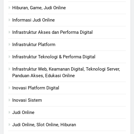
Hiburan, Game, Judi Online
Informasi Judi Online
Infrastruktur Akses dan Performa Digital
Infrastruktur Platform
Infrastruktur Teknologi & Performa Digital
Infrastruktur Web, Keamanan Digital, Teknologi Server,
Panduan Akses, Edukasi Online
Inovasi Platform Digital
Inovasi Sistem
Judi Online
Judi Online, Slot Online, Hiburan