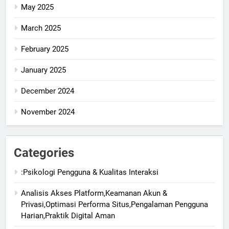
May 2025
March 2025
February 2025
January 2025
December 2024
November 2024
Categories
:Psikologi Pengguna & Kualitas Interaksi
Analisis Akses Platform,Keamanan Akun &
Privasi,Optimasi Performa Situs,Pengalaman Pengguna
Harian,Praktik Digital Aman