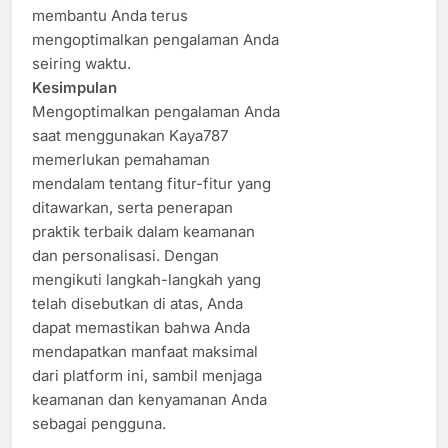
membantu Anda terus
mengoptimalkan pengalaman Anda
seiring waktu.​
Kesimpulan
Mengoptimalkan pengalaman Anda
saat menggunakan Kaya787
memerlukan pemahaman
mendalam tentang fitur-fitur yang
ditawarkan, serta penerapan
praktik terbaik dalam keamanan
dan personalisasi. Dengan
mengikuti langkah-langkah yang
telah disebutkan di atas, Anda
dapat memastikan bahwa Anda
mendapatkan manfaat maksimal
dari platform ini, sambil menjaga
keamanan dan kenyamanan Anda
sebagai pengguna.