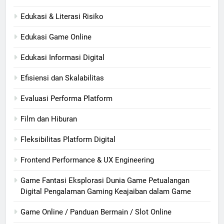
Edukasi & Literasi Risiko
Edukasi Game Online
Edukasi Informasi Digital
Efisiensi dan Skalabilitas
Evaluasi Performa Platform
Film dan Hiburan
Fleksibilitas Platform Digital
Frontend Performance & UX Engineering
Game Fantasi Eksplorasi Dunia Game Petualangan
Digital Pengalaman Gaming Keajaiban dalam Game
Game Online / Panduan Bermain / Slot Online