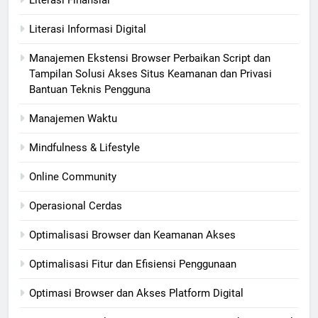
Literasi Informasi Digital
Manajemen Ekstensi Browser Perbaikan Script dan
Tampilan Solusi Akses Situs Keamanan dan Privasi
Bantuan Teknis Pengguna
Manajemen Waktu
Mindfulness & Lifestyle
Online Community
Operasional Cerdas
Optimalisasi Browser dan Keamanan Akses
Optimalisasi Fitur dan Efisiensi Penggunaan
Optimasi Browser dan Akses Platform Digital