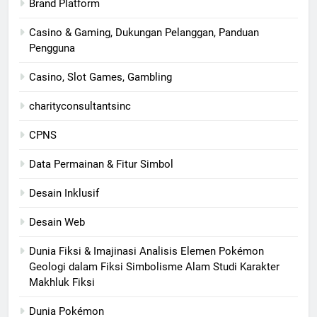
Brand Platform
Casino & Gaming, Dukungan Pelanggan, Panduan
Pengguna
Casino, Slot Games, Gambling
charityconsultantsinc
CPNS
Data Permainan & Fitur Simbol
Desain Inklusif
Desain Web
Dunia Fiksi & Imajinasi Analisis Elemen Pokémon
Geologi dalam Fiksi Simbolisme Alam Studi Karakter
Makhluk Fiksi
Dunia Pokémon