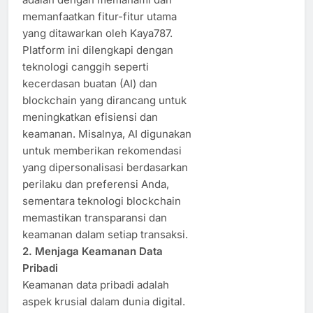
memanfaatkan fitur-fitur utama
yang ditawarkan oleh Kaya787.
Platform ini dilengkapi dengan
teknologi canggih seperti
kecerdasan buatan (AI) dan
blockchain yang dirancang untuk
meningkatkan efisiensi dan
keamanan. Misalnya, AI digunakan
untuk memberikan rekomendasi
yang dipersonalisasi berdasarkan
perilaku dan preferensi Anda,
sementara teknologi blockchain
memastikan transparansi dan
keamanan dalam setiap transaksi. ​
2. Menjaga Keamanan Data
Pribadi
Keamanan data pribadi adalah
aspek krusial dalam dunia digital.