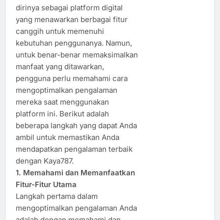
dirinya sebagai platform digital
yang menawarkan berbagai fitur
canggih untuk memenuhi
kebutuhan penggunanya. Namun,
untuk benar-benar memaksimalkan
manfaat yang ditawarkan,
pengguna perlu memahami cara
mengoptimalkan pengalaman
mereka saat menggunakan
platform ini. Berikut adalah
beberapa langkah yang dapat Anda
ambil untuk memastikan Anda
mendapatkan pengalaman terbaik
dengan Kaya787.​
1. Memahami dan Memanfaatkan
Fitur-Fitur Utama
Langkah pertama dalam
mengoptimalkan pengalaman Anda
adalah dengan memahami dan