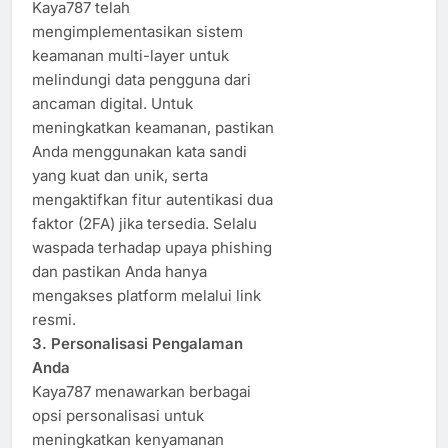
Kaya787 telah
mengimplementasikan sistem
keamanan multi-layer untuk
melindungi data pengguna dari
ancaman digital. Untuk
meningkatkan keamanan, pastikan
Anda menggunakan kata sandi
yang kuat dan unik, serta
mengaktifkan fitur autentikasi dua
faktor (2FA) jika tersedia. Selalu
waspada terhadap upaya phishing
dan pastikan Anda hanya
mengakses platform melalui link
resmi. ​
3. Personalisasi Pengalaman
Anda
Kaya787 menawarkan berbagai
opsi personalisasi untuk
meningkatkan kenyamanan