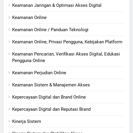
Keamanan Jaringan & Optimasi Akses Digital
Keamanan Online
Keamanan Online / Panduan Teknologi
Keamanan Online, Privasi Pengguna, Kebijakan Platform
Keamanan Pencarian, Verifikasi Akses Digital, Edukasi
Pengguna Online
Keamanan Perjudian Online
Keamanan Sistem & Manajemen Akses
Kepercayaan Digital dan Brand Online
Kepercayaan Digital dan Reputasi Brand
Kinerja Sistem