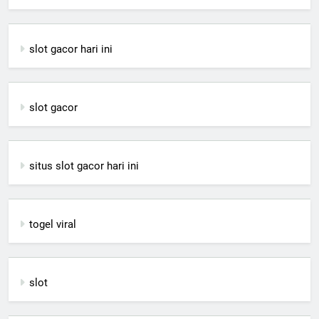
slot gacor hari ini
slot gacor
situs slot gacor hari ini
togel viral
slot