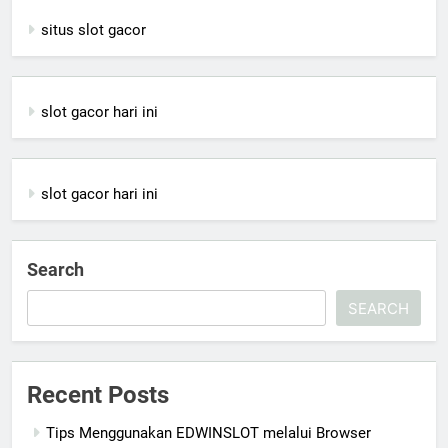
situs slot gacor
slot gacor hari ini
slot gacor hari ini
Search
SEARCH
Recent Posts
Tips Menggunakan EDWINSLOT melalui Browser