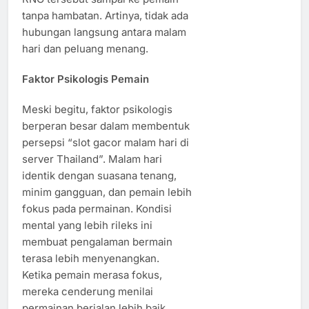
tanpa hambatan. Artinya, tidak ada
hubungan langsung antara malam
hari dan peluang menang.
Faktor Psikologis Pemain
Meski begitu, faktor psikologis
berperan besar dalam membentuk
persepsi “slot gacor malam hari di
server Thailand”. Malam hari
identik dengan suasana tenang,
minim gangguan, dan pemain lebih
fokus pada permainan. Kondisi
mental yang lebih rileks ini
membuat pengalaman bermain
terasa lebih menyenangkan.
Ketika pemain merasa fokus,
mereka cenderung menilai
permainan berjalan lebih baik,