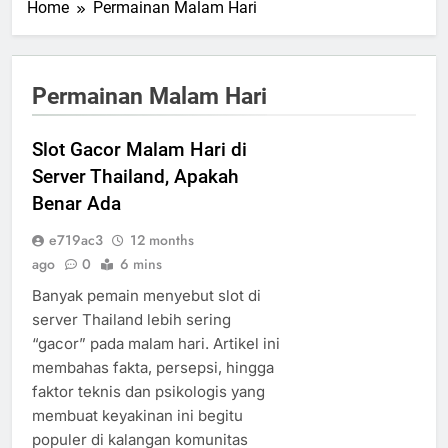
Home
Permainan Malam Hari
Permainan Malam Hari
Slot Gacor Malam Hari di
Server Thailand, Apakah
Benar Ada
e719ac3
12 months
ago
0
6 mins
Banyak pemain menyebut slot di
server Thailand lebih sering
“gacor” pada malam hari. Artikel ini
membahas fakta, persepsi, hingga
faktor teknis dan psikologis yang
membuat keyakinan ini begitu
populer di kalangan komunitas