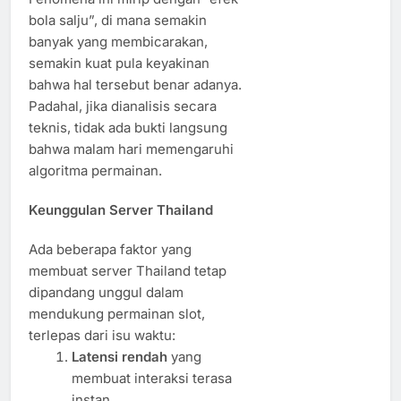
bola salju”, di mana semakin
banyak yang membicarakan,
semakin kuat pula keyakinan
bahwa hal tersebut benar adanya.
Padahal, jika dianalisis secara
teknis, tidak ada bukti langsung
bahwa malam hari memengaruhi
algoritma permainan.
Keunggulan Server Thailand
Ada beberapa faktor yang
membuat server Thailand tetap
dipandang unggul dalam
mendukung permainan slot,
terlepas dari isu waktu:
Latensi rendah
yang
membuat interaksi terasa
instan.