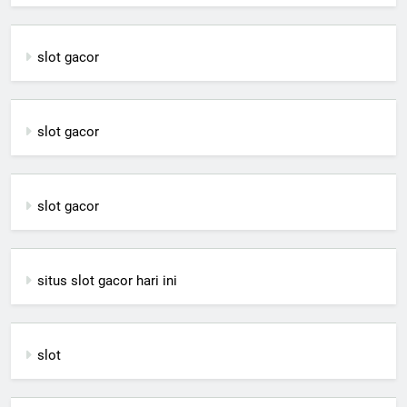
slot gacor
slot gacor
slot gacor
situs slot gacor hari ini
slot