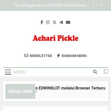
Skip
EDWINSLOT dengan Sistem Akses yang Stabil
to
dan Responsif
content
LEBAH4D dengan Sistem Akses yang Stabil dan
Responsif
Tips Menggunakan EDWINSLOT melalui Browser
Terbaru
Tips Menggunakan LEBAH4D melalui Browser
Terbaru
Achari Pickle
EDWINSLOT dengan Sistem Akses yang Stabil
Rasakan Kelezatan Acar Khas India Dari
dan Responsif
NEWSLETTER
RANDOM NEWS
Achari Pickle. Produk Autentik Dengan Rasa
LEBAH4D dengan Sistem Akses yang Stabil dan
Responsif
Yang Menggugah Selera.
MENU
ips Menggunakan EDWINSLOT melalui Browser Terbaru
HEADLINES
Weeks Ago