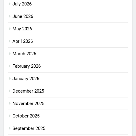
July 2026
June 2026
May 2026
April 2026
March 2026
February 2026
January 2026
December 2025
November 2025
October 2025
September 2025