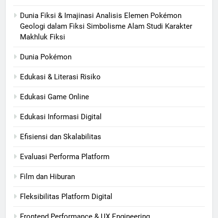
Dunia Fiksi & Imajinasi Analisis Elemen Pokémon
Geologi dalam Fiksi Simbolisme Alam Studi Karakter
Makhluk Fiksi
Dunia Pokémon
Edukasi & Literasi Risiko
Edukasi Game Online
Edukasi Informasi Digital
Efisiensi dan Skalabilitas
Evaluasi Performa Platform
Film dan Hiburan
Fleksibilitas Platform Digital
Frontend Performance & UX Engineering