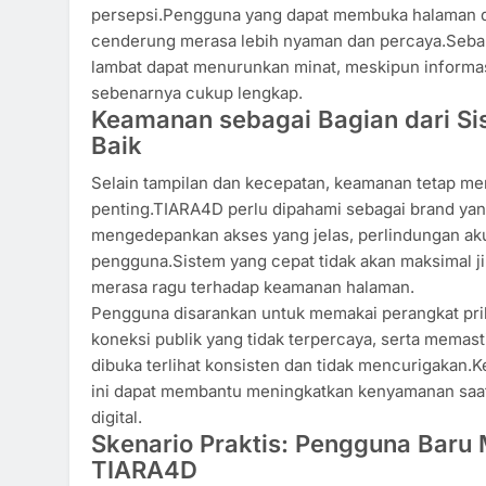
persepsi.Pengguna yang dapat membuka halaman 
cenderung merasa lebih nyaman dan percaya.Sebal
lambat dapat menurunkan minat, meskipun informas
sebenarnya cukup lengkap.
Keamanan sebagai Bagian dari Si
Baik
Selain tampilan dan kecepatan, keamanan tetap men
penting.TIARA4D perlu dipahami sebagai brand yan
mengedepankan akses yang jelas, perlindungan ak
pengguna.Sistem yang cepat tidak akan maksimal j
merasa ragu terhadap keamanan halaman.
Pengguna disarankan untuk memakai perangkat pri
koneksi publik yang tidak terpercaya, serta memas
dibuka terlihat konsisten dan tidak mencurigakan.
ini dapat membantu meningkatkan kenyamanan saa
digital.
Skenario Praktis: Pengguna Baru
TIARA4D