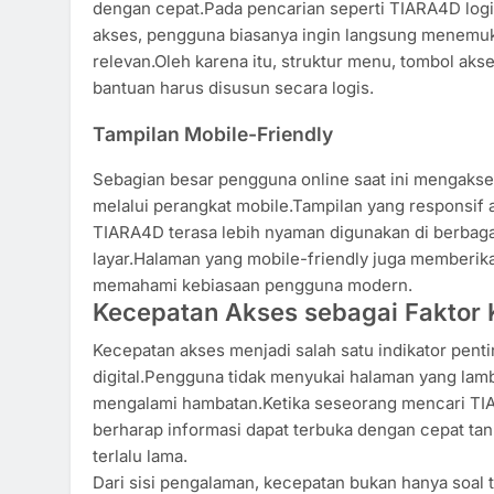
dengan cepat.Pada pencarian seperti TIARA4D log
akses, pengguna biasanya ingin langsung menemuk
relevan.Oleh karena itu, struktur menu, tombol akse
bantuan harus disusun secara logis.
Tampilan Mobile-Friendly
Sebagian besar pengguna online saat ini mengakses
melalui perangkat mobile.Tampilan yang responsi
TIARA4D terasa lebih nyaman digunakan di berbaga
layar.Halaman yang mobile-friendly juga memberi
memahami kebiasaan pengguna modern.
Kecepatan Akses sebagai Faktor
Kecepatan akses menjadi salah satu indikator pen
digital.Pengguna tidak menyukai halaman yang lamba
mengalami hambatan.Ketika seseorang mencari T
berharap informasi dapat terbuka dengan cepat t
terlalu lama.
Dari sisi pengalaman, kecepatan bukan hanya soal te