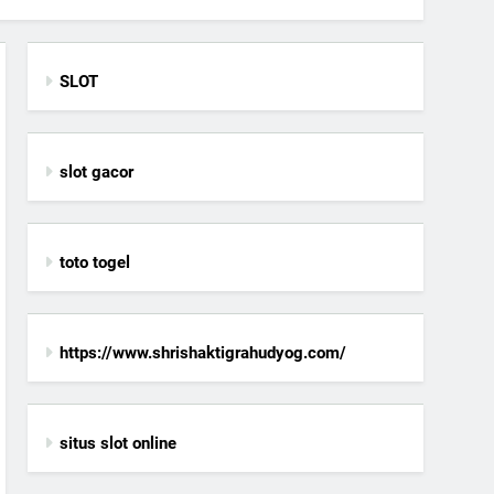
SLOT
slot gacor
toto togel
https://www.shrishaktigrahudyog.com/
situs slot online