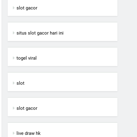
slot gacor
situs slot gacor hari ini
togel viral
slot
slot gacor
live draw hk