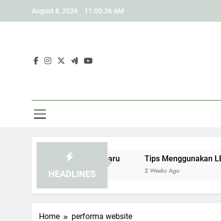
Skip
August 8, 2026
11:00:37 AM
to
content
Ach
Rasakan Ke
elalui Browser Terbaru
Tips Menggunakan LEBAH4D m
2 Weeks Ago
HEADLINES
Home
performa website