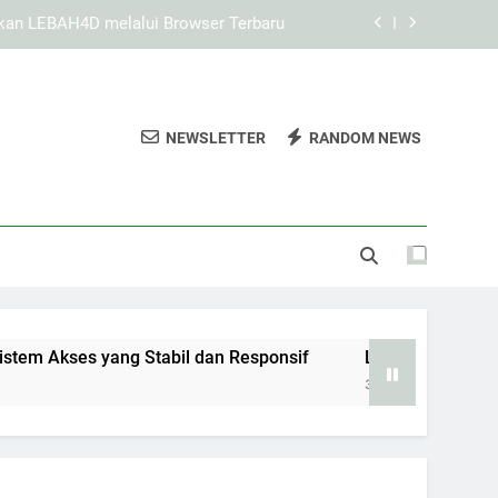
kan LEBAH4D melalui Browser Terbaru
tem Akses yang Stabil dan Responsif
tem Akses yang Stabil dan Responsif
NEWSLETTER
RANDOM NEWS
 EDWINSLOT melalui Browser Terbaru
 Dengan Rasa Yang Menggugah Selera.
kan LEBAH4D melalui Browser Terbaru
tem Akses yang Stabil dan Responsif
tem Akses yang Stabil dan Responsif
yang Stabil dan Responsif
LEBAH4D dengan Sistem Akse
3 Weeks Ago