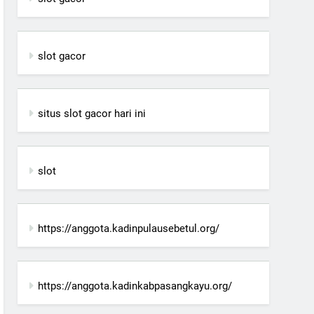
slot gacor
situs slot gacor hari ini
slot
https://anggota.kadinpulausebetul.org/
https://anggota.kadinkabpasangkayu.org/