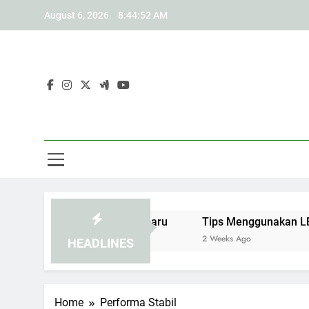
Skip
August 6, 2026
8:44:53 AM
to
content
Ach
Rasakan Ke
alui Browser Terbaru
Tips Menggunakan LEBAH4D mela
2 Weeks Ago
HEADLINES
Home
Performa Stabil