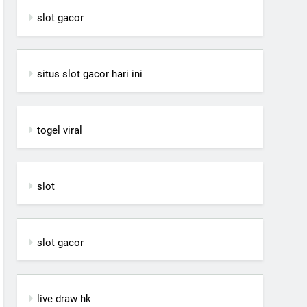
slot gacor
situs slot gacor hari ini
togel viral
slot
slot gacor
live draw hk