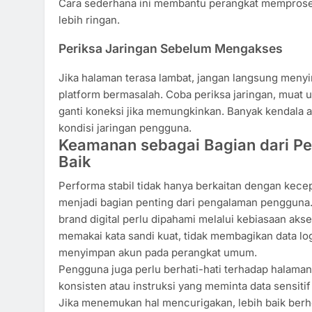
Cara sederhana ini membantu perangkat mempros
lebih ringan.
Periksa Jaringan Sebelum Mengakses
Jika halaman terasa lambat, jangan langsung men
platform bermasalah. Coba periksa jaringan, muat u
ganti koneksi jika memungkinkan. Banyak kendala a
kondisi jaringan pengguna.
Keamanan sebagai Bagian dari P
Baik
Performa stabil tidak hanya berkaitan dengan kec
menjadi bagian penting dari pengalaman penggun
brand digital perlu dipahami melalui kebiasaan aks
memakai kata sandi kuat, tidak membagikan data log
menyimpan akun pada perangkat umum.
Pengguna juga perlu berhati-hati terhadap halaman 
konsisten atau instruksi yang meminta data sensitif 
Jika menemukan hal mencurigakan, lebih baik berh