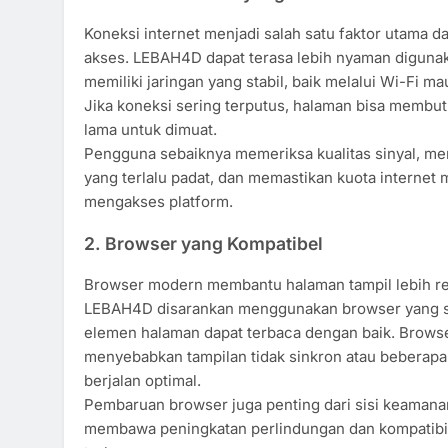
Koneksi internet menjadi salah satu faktor utama 
akses. LEBAH4D dapat terasa lebih nyaman diguna
memiliki jaringan yang stabil, baik melalui Wi-Fi ma
Jika koneksi sering terputus, halaman bisa membu
lama untuk dimuat.
Pengguna sebaiknya memeriksa kualitas sinyal, men
yang terlalu padat, dan memastikan kuota interne
mengakses platform.
2. Browser yang Kompatibel
Browser modern membantu halaman tampil lebih r
LEBAH4D disarankan menggunakan browser yang su
elemen halaman dapat terbaca dengan baik. Browse
menyebabkan tampilan tidak sinkron atau beberapa
berjalan optimal.
Pembaruan browser juga penting dari sisi keamana
membawa peningkatan perlindungan dan kompatibil