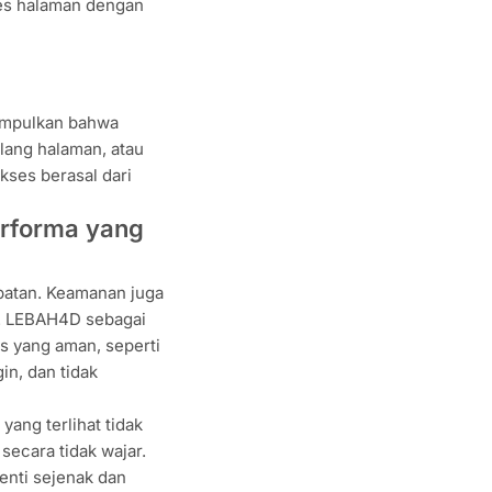
es halaman dengan
yimpulkan bahwa
lang halaman, atau
kses berasal dari
erforma yang
epatan. Keamanan juga
a. LEBAH4D sebagai
es yang aman, seperti
in, dan tidak
yang terlihat tidak
secara tidak wajar.
enti sejenak dan