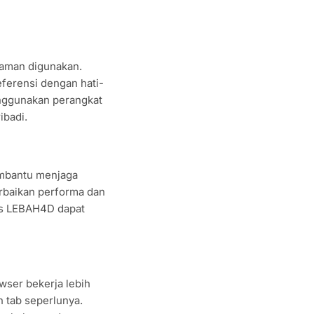
yaman digunakan.
ferensi dengan hati-
enggunakan perangkat
ibadi.
embantu menjaga
rbaikan performa dan
es LEBAH4D dapat
ser bekerja lebih
n tab seperlunya.