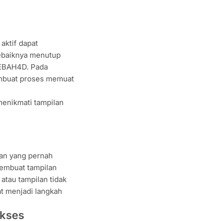
aktif dapat
ebaiknya menutup
LEBAH4D. Pada
embuat proses memuat
enikmati tampilan
an yang pernah
embuat tampilan
atau tampilan tidak
t menjadi langkah
Akses