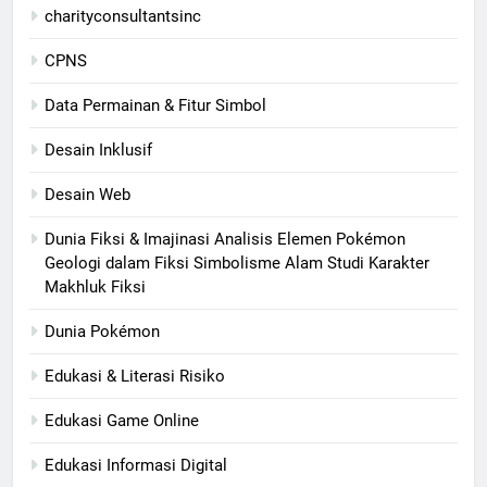
charityconsultantsinc
CPNS
Data Permainan & Fitur Simbol
Desain Inklusif
Desain Web
Dunia Fiksi & Imajinasi Analisis Elemen Pokémon
Geologi dalam Fiksi Simbolisme Alam Studi Karakter
Makhluk Fiksi
Dunia Pokémon
Edukasi & Literasi Risiko
Edukasi Game Online
Edukasi Informasi Digital