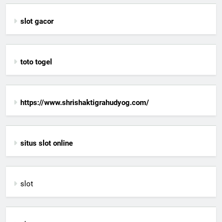
slot gacor
toto togel
https://www.shrishaktigrahudyog.com/
situs slot online
slot