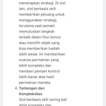
menerapkan strategi. Di sisi
lain, slot berbasis skill
memberikan peluang untuk
menggunakan strategi,
terutama saat pemain
memutuskan langkah
terbaik dalam fitur bonus
atau memilih objek yang
bisa memberikan hadiah
lebih besar. Ini memberikan
nuansa permainan yang
lebih kompleks dan
memberi pemain kontrol
lebih besar atas hasil
permainan mereka.
Tantangan dan
Kompleksitas
Slot berbasis skill sering kali
lebih kompleks dan