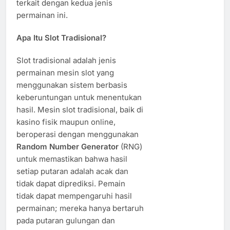
terkait dengan kedua jenis
permainan ini.
Apa Itu Slot Tradisional?
Slot tradisional adalah jenis
permainan mesin slot yang
menggunakan sistem berbasis
keberuntungan untuk menentukan
hasil. Mesin slot tradisional, baik di
kasino fisik maupun online,
beroperasi dengan menggunakan
Random Number Generator
(RNG)
untuk memastikan bahwa hasil
setiap putaran adalah acak dan
tidak dapat diprediksi. Pemain
tidak dapat mempengaruhi hasil
permainan; mereka hanya bertaruh
pada putaran gulungan dan