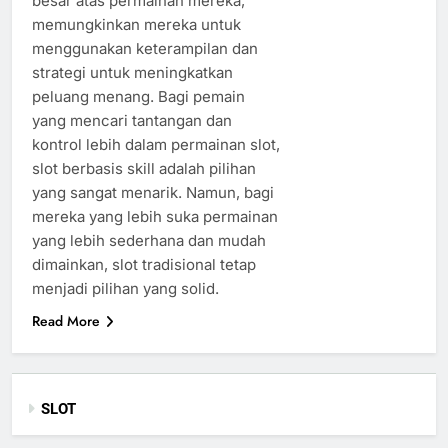
besar atas permainan mereka,
memungkinkan mereka untuk
menggunakan keterampilan dan
strategi untuk meningkatkan
peluang menang. Bagi pemain
yang mencari tantangan dan
kontrol lebih dalam permainan slot,
slot berbasis skill adalah pilihan
yang sangat menarik. Namun, bagi
mereka yang lebih suka permainan
yang lebih sederhana dan mudah
dimainkan, slot tradisional tetap
menjadi pilihan yang solid.
Read More
SLOT