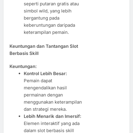
seperti putaran gratis atau
simbol wild, yang lebih
bergantung pada
keberuntungan daripada
keterampilan pemain.
Keuntungan dan Tantangan Slot
Berbasis Skill
Keuntungan:
Kontrol Lebih Besar:
Pemain dapat
mengendalikan hasil
permainan dengan
menggunakan keterampilan
dan strategi mereka.
Lebih Menarik dan Imersif:
Elemen interaktif yang ada
dalam slot berbasis skill