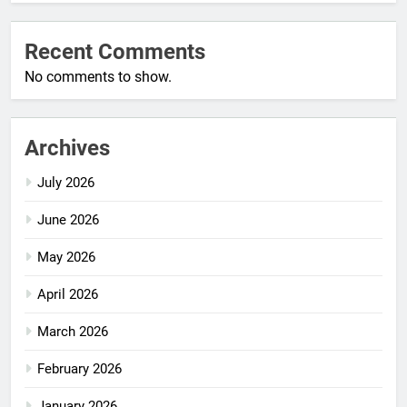
Recent Comments
No comments to show.
Archives
July 2026
June 2026
May 2026
April 2026
March 2026
February 2026
January 2026