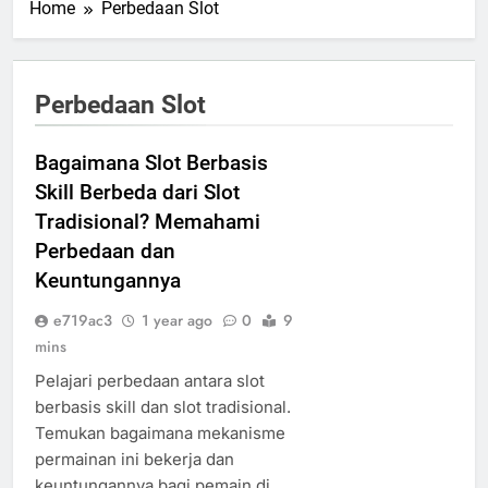
Home
Perbedaan Slot
Perbedaan Slot
Bagaimana Slot Berbasis
Skill Berbeda dari Slot
Tradisional? Memahami
Perbedaan dan
Keuntungannya
e719ac3
1 year ago
0
9
mins
Pelajari perbedaan antara slot
berbasis skill dan slot tradisional.
Temukan bagaimana mekanisme
permainan ini bekerja dan
keuntungannya bagi pemain di