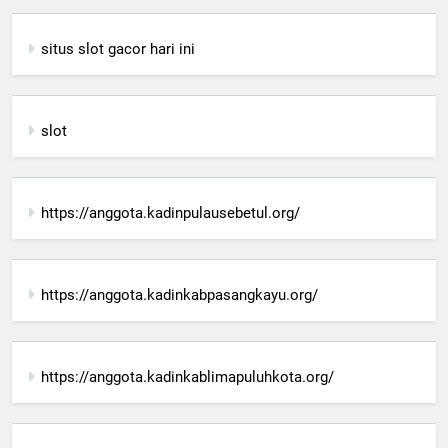
situs slot gacor hari ini
slot
https://anggota.kadinpulausebetul.org/
https://anggota.kadinkabpasangkayu.org/
https://anggota.kadinkablimapuluhkota.org/