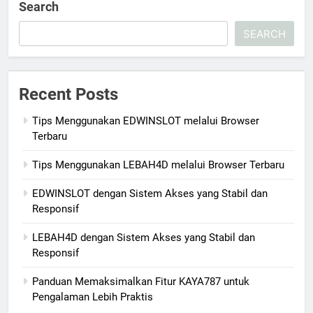
Search
SEARCH
Recent Posts
Tips Menggunakan EDWINSLOT melalui Browser
Terbaru
Tips Menggunakan LEBAH4D melalui Browser Terbaru
EDWINSLOT dengan Sistem Akses yang Stabil dan
Responsif
LEBAH4D dengan Sistem Akses yang Stabil dan
Responsif
Panduan Memaksimalkan Fitur KAYA787 untuk
Pengalaman Lebih Praktis