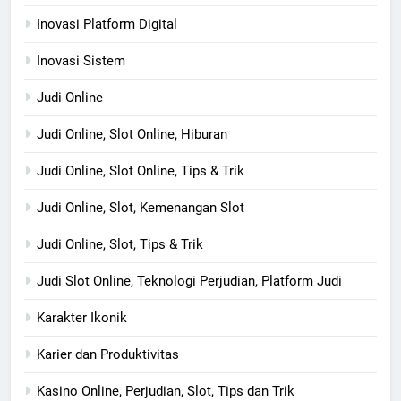
Inovasi Platform Digital
Inovasi Sistem
Judi Online
Judi Online, Slot Online, Hiburan
Judi Online, Slot Online, Tips & Trik
Judi Online, Slot, Kemenangan Slot
Judi Online, Slot, Tips & Trik
Judi Slot Online, Teknologi Perjudian, Platform Judi
Karakter Ikonik
Karier dan Produktivitas
Kasino Online, Perjudian, Slot, Tips dan Trik