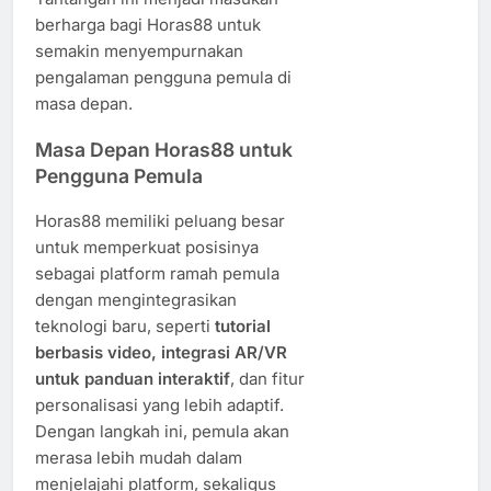
berharga bagi Horas88 untuk
semakin menyempurnakan
pengalaman pengguna pemula di
masa depan.
Masa Depan Horas88 untuk
Pengguna Pemula
Horas88 memiliki peluang besar
untuk memperkuat posisinya
sebagai platform ramah pemula
dengan mengintegrasikan
teknologi baru, seperti
tutorial
berbasis video, integrasi AR/VR
untuk panduan interaktif
, dan fitur
personalisasi yang lebih adaptif.
Dengan langkah ini, pemula akan
merasa lebih mudah dalam
menjelajahi platform, sekaligus