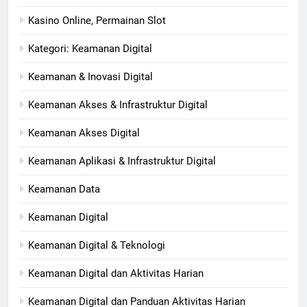
Kasino Online, Permainan Slot
Kategori: Keamanan Digital
Keamanan & Inovasi Digital
Keamanan Akses & Infrastruktur Digital
Keamanan Akses Digital
Keamanan Aplikasi & Infrastruktur Digital
Keamanan Data
Keamanan Digital
Keamanan Digital & Teknologi
Keamanan Digital dan Aktivitas Harian
Keamanan Digital dan Panduan Aktivitas Harian