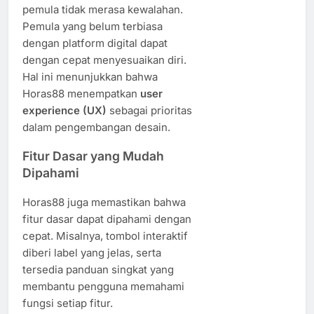
pemula tidak merasa kewalahan.
Pemula yang belum terbiasa
dengan platform digital dapat
dengan cepat menyesuaikan diri.
Hal ini menunjukkan bahwa
Horas88 menempatkan
user
experience (UX)
sebagai prioritas
dalam pengembangan desain.
Fitur Dasar yang Mudah
Dipahami
Horas88 juga memastikan bahwa
fitur dasar dapat dipahami dengan
cepat. Misalnya, tombol interaktif
diberi label yang jelas, serta
tersedia panduan singkat yang
membantu pengguna memahami
fungsi setiap fitur.