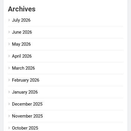
Archives
July 2026
June 2026
May 2026
April 2026
March 2026
February 2026
January 2026
December 2025
November 2025
October 2025