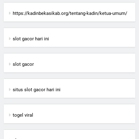
https://kadinbekasikab.org/tentang-kadin/ketua-umum/
slot gacor hari ini
slot gacor
situs slot gacor hari ini
togel viral