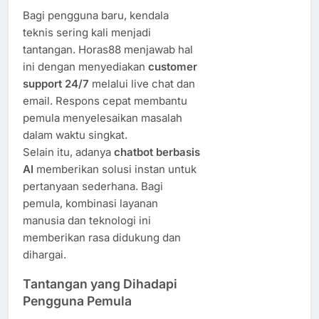
Bagi pengguna baru, kendala
teknis sering kali menjadi
tantangan. Horas88 menjawab hal
ini dengan menyediakan
customer
support 24/7
melalui live chat dan
email. Respons cepat membantu
pemula menyelesaikan masalah
dalam waktu singkat.
Selain itu, adanya
chatbot berbasis
AI
memberikan solusi instan untuk
pertanyaan sederhana. Bagi
pemula, kombinasi layanan
manusia dan teknologi ini
memberikan rasa didukung dan
dihargai.
Tantangan yang Dihadapi
Pengguna Pemula