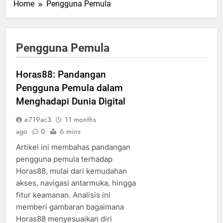
Home
Pengguna Pemula
Pengguna Pemula
Horas88: Pandangan
Pengguna Pemula dalam
Menghadapi Dunia Digital
e719ac3
11 months
ago
0
6 mins
Artikel ini membahas pandangan
pengguna pemula terhadap
Horas88, mulai dari kemudahan
akses, navigasi antarmuka, hingga
fitur keamanan. Analisis ini
memberi gambaran bagaimana
Horas88 menyesuaikan diri