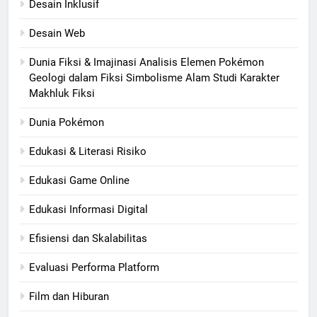
Desain Inklusif
Desain Web
Dunia Fiksi & Imajinasi Analisis Elemen Pokémon
Geologi dalam Fiksi Simbolisme Alam Studi Karakter
Makhluk Fiksi
Dunia Pokémon
Edukasi & Literasi Risiko
Edukasi Game Online
Edukasi Informasi Digital
Efisiensi dan Skalabilitas
Evaluasi Performa Platform
Film dan Hiburan