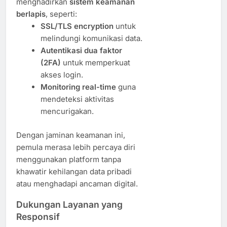
menghadirkan
sistem keamanan
berlapis
, seperti:
SSL/TLS encryption
untuk
melindungi komunikasi data.
Autentikasi dua faktor
(2FA)
untuk memperkuat
akses login.
Monitoring real-time
guna
mendeteksi aktivitas
mencurigakan.
Dengan jaminan keamanan ini,
pemula merasa lebih percaya diri
menggunakan platform tanpa
khawatir kehilangan data pribadi
atau menghadapi ancaman digital.
Dukungan Layanan yang
Responsif