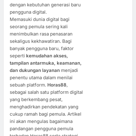
dengan kebutuhan generasi baru
pengguna digital.
Memasuki dunia digital bagi
seorang pemula sering kali
menimbulkan rasa penasaran
sekaligus kekhawatiran. Bagi
banyak pengguna baru, faktor
seperti
kemudahan akses,
tampilan antarmuka, keamanan,
dan dukungan layanan
menjadi
penentu utama dalam menilai
sebuah platform.
Horas88
,
sebagai salah satu platform digital
yang berkembang pesat,
menghadirkan pendekatan yang
cukup ramah bagi pemula. Artikel
ini akan mengulas bagaimana
pandangan pengguna pemula
terhadap Horas88 serta strategi