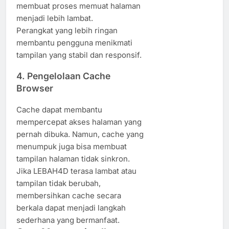
membuat proses memuat halaman
menjadi lebih lambat.
Perangkat yang lebih ringan
membantu pengguna menikmati
tampilan yang stabil dan responsif.
4. Pengelolaan Cache
Browser
Cache dapat membantu
mempercepat akses halaman yang
pernah dibuka. Namun, cache yang
menumpuk juga bisa membuat
tampilan halaman tidak sinkron.
Jika LEBAH4D terasa lambat atau
tampilan tidak berubah,
membersihkan cache secara
berkala dapat menjadi langkah
sederhana yang bermanfaat.