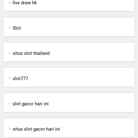
live draw hk
Slot
situs slot thailand
slot777
slot gacor hari ini
situs slot gacor hari ini