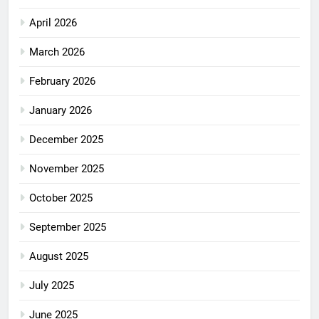
April 2026
March 2026
February 2026
January 2026
December 2025
November 2025
October 2025
September 2025
August 2025
July 2025
June 2025