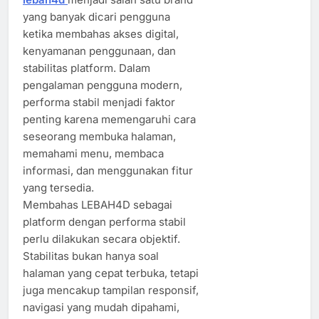
yang banyak dicari pengguna
ketika membahas akses digital,
kenyamanan penggunaan, dan
stabilitas platform. Dalam
pengalaman pengguna modern,
performa stabil menjadi faktor
penting karena memengaruhi cara
seseorang membuka halaman,
memahami menu, membaca
informasi, dan menggunakan fitur
yang tersedia.
Membahas LEBAH4D sebagai
platform dengan performa stabil
perlu dilakukan secara objektif.
Stabilitas bukan hanya soal
halaman yang cepat terbuka, tetapi
juga mencakup tampilan responsif,
navigasi yang mudah dipahami,