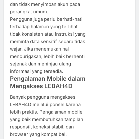
dan tidak menyimpan akun pada
perangkat umum.
Pengguna juga perlu berhati-hati
terhadap halaman yang terlihat
tidak konsisten atau instruksi yang
meminta data sensitif secara tidak
wajar. Jika menemukan hal
mencurigakan, lebih baik berhenti
sejenak dan meninjau ulang
informasi yang tersedia.
Pengalaman Mobile dalam
Mengakses LEBAH4D
Banyak pengguna mengakses
LEBAH4D melalui ponsel karena
lebih praktis. Pengalaman mobile
yang baik membutuhkan tampilan
responsif, koneksi stabil, dan
browser yang kompatibel.