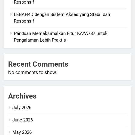
Responsif
LEBAH4D dengan Sistem Akses yang Stabil dan
Responsif
Panduan Memaksimalkan Fitur KAYA787 untuk
Pengalaman Lebih Praktis
Recent Comments
No comments to show.
Archives
July 2026
June 2026
May 2026