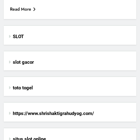
Read More
SLOT
slot gacor
toto togel
https://www.shrishaktigrahudyog.com/
situs slot online