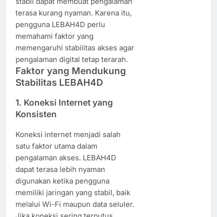
stabil dapat membuat pengalaman
terasa kurang nyaman. Karena itu,
pengguna LEBAH4D perlu
memahami faktor yang
memengaruhi stabilitas akses agar
pengalaman digital tetap terarah.
Faktor yang Mendukung
Stabilitas LEBAH4D
1. Koneksi Internet yang
Konsisten
Koneksi internet menjadi salah
satu faktor utama dalam
pengalaman akses. LEBAH4D
dapat terasa lebih nyaman
digunakan ketika pengguna
memiliki jaringan yang stabil, baik
melalui Wi-Fi maupun data seluler.
Jika koneksi sering terputus,