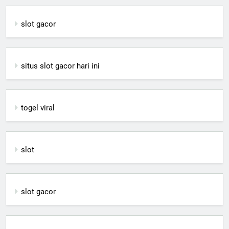
slot gacor
situs slot gacor hari ini
togel viral
slot
slot gacor