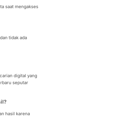
ta saat mengakses
 dan tidak ada
carian digital yang
erbaru seputar
il?
an hasil karena