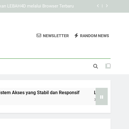
kan LEBAH4D melalui Browser Terbaru
tem Akses yang Stabil dan Responsif
tem Akses yang Stabil dan Responsif
NEWSLETTER
RANDOM NEWS
 EDWINSLOT melalui Browser Terbaru
 Dengan Rasa Yang Menggugah Selera.
kan LEBAH4D melalui Browser Terbaru
tem Akses yang Stabil dan Responsif
tem Akses yang Stabil dan Responsif
s yang Stabil dan Responsif
LEBAH4D dengan Sistem A
3 Weeks Ago