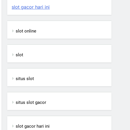
slot gacor hari ini
slot online
slot
situs slot
situs slot gacor
slot gacor hari ini