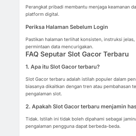
Perangkat pribadi membantu menjaga keamanan da
platform digital.
Periksa Halaman Sebelum Login
Pastikan halaman terlihat konsisten, instruksi jelas,
permintaan data mencurigakan.
FAQ Seputar Slot Gacor Terbaru
1. Apa itu Slot Gacor terbaru?
Slot Gacor terbaru adalah istilah populer dalam pen
biasanya dikaitkan dengan tren atau pembahasan t
pengalaman slot.
2. Apakah Slot Gacor terbaru menjamin has
Tidak. Istilah ini tidak boleh dipahami sebagai jamin
pengalaman pengguna dapat berbeda-beda.