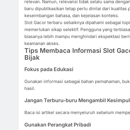
relevan. Namun, relevansi tidak selalu sama denga
baru dipublikasikan tetap perlu dinilai dari kualitas 
keseimbangan bahasa, dan kejelasan konteks.
Slot Gacor terbaru sebaiknya dipahami sebagai top
memerlukan sikap selektif. Pengguna yang terbias
biasanya lebih mampu menghindari ekspektasi ber
keamanan akses.
Tips Membaca Informasi Slot Gac
Bijak
Fokus pada Edukasi
Gunakan informasi sebagai bahan pemahaman, buk
hasil.
Jangan Terburu-buru Mengambil Kesimpu
Baca isi artikel secara menyeluruh sebelum memper
Gunakan Perangkat Pribadi