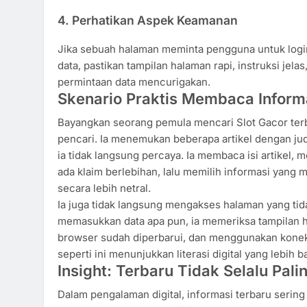
4. Perhatikan Aspek Keamanan
Jika sebuah halaman meminta pengguna untuk log
data, pastikan tampilan halaman rapi, instruksi jelas
permintaan data mencurigakan.
Skenario Praktis Membaca Inform
Bayangkan seorang pemula mencari Slot Gacor ter
pencari. Ia menemukan beberapa artikel dengan ju
ia tidak langsung percaya. Ia membaca isi artikel,
ada klaim berlebihan, lalu memilih informasi yang 
secara lebih netral.
Ia juga tidak langsung mengakses halaman yang tid
memasukkan data apa pun, ia memeriksa tampilan 
browser sudah diperbarui, dan menggunakan koneks
seperti ini menunjukkan literasi digital yang lebih ba
Insight: Terbaru Tidak Selalu Pali
Dalam pengalaman digital, informasi terbaru sering