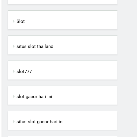
Slot
situs slot thailand
slot777
slot gacor hari ini
situs slot gacor hari ini