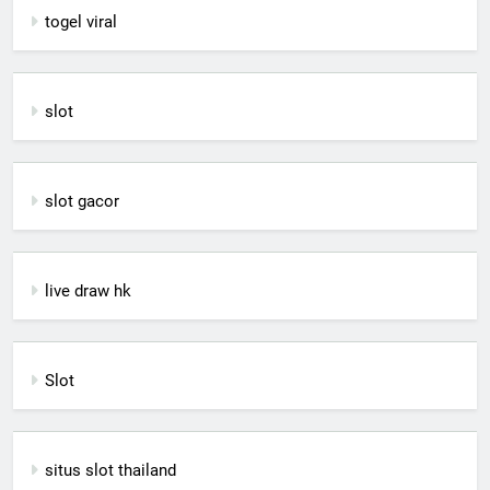
togel viral
slot
slot gacor
live draw hk
Slot
situs slot thailand