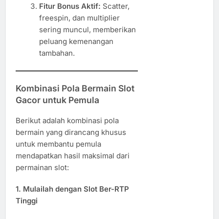
Fitur Bonus Aktif:
Scatter,
freespin, dan multiplier
sering muncul, memberikan
peluang kemenangan
tambahan.
Kombinasi Pola Bermain Slot
Gacor untuk Pemula
Berikut adalah kombinasi pola
bermain yang dirancang khusus
untuk membantu pemula
mendapatkan hasil maksimal dari
permainan slot:
1. Mulailah dengan Slot Ber-RTP
Tinggi