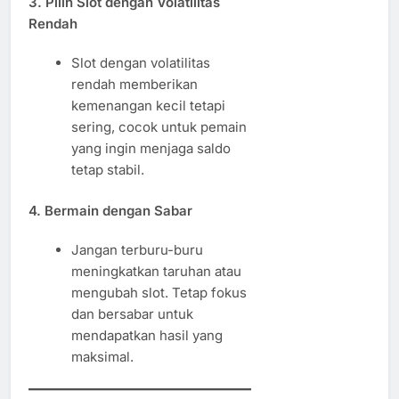
3. Pilih Slot dengan Volatilitas
Rendah
Slot dengan volatilitas
rendah memberikan
kemenangan kecil tetapi
sering, cocok untuk pemain
yang ingin menjaga saldo
tetap stabil.
4. Bermain dengan Sabar
Jangan terburu-buru
meningkatkan taruhan atau
mengubah slot. Tetap fokus
dan bersabar untuk
mendapatkan hasil yang
maksimal.