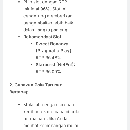
Pilih slot dengan RTP
minimal 96%. Slot ini
cenderung memberikan
pengembalian lebih baik
dalam jangka panjang.
Rekomendasi Slot:
Sweet Bonanza
(Pragmatic Play):
RTP 96.48%.
Starburst (NetEnt):
RTP 96.09%.
2. Gunakan Pola Taruhan
Bertahap
Mulailah dengan taruhan
kecil untuk memahami pola
permainan. Jika Anda
melihat kemenangan mulai