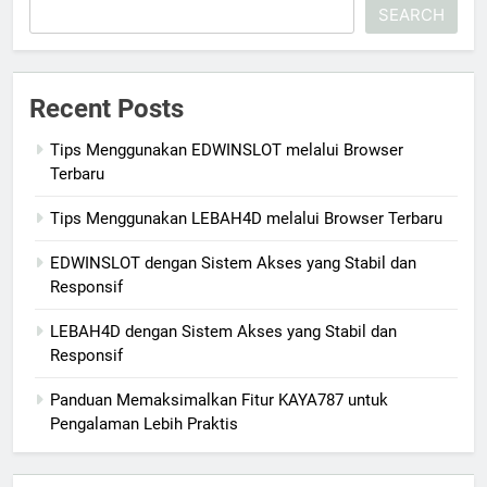
SEARCH
Recent Posts
Tips Menggunakan EDWINSLOT melalui Browser
Terbaru
Tips Menggunakan LEBAH4D melalui Browser Terbaru
EDWINSLOT dengan Sistem Akses yang Stabil dan
Responsif
LEBAH4D dengan Sistem Akses yang Stabil dan
Responsif
Panduan Memaksimalkan Fitur KAYA787 untuk
Pengalaman Lebih Praktis