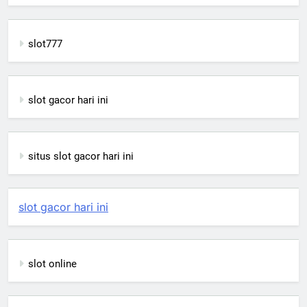
slot777
slot gacor hari ini
situs slot gacor hari ini
slot gacor hari ini
slot online