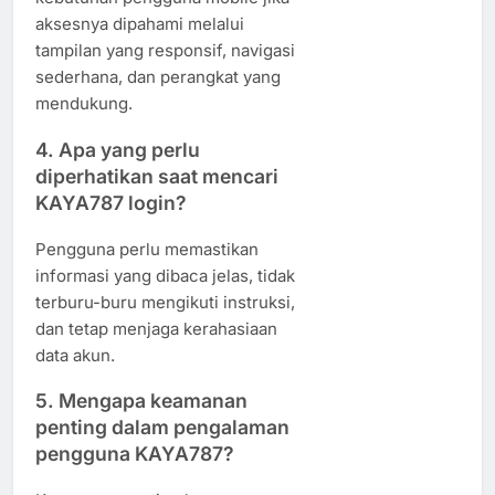
aksesnya dipahami melalui
tampilan yang responsif, navigasi
sederhana, dan perangkat yang
mendukung.
4. Apa yang perlu
diperhatikan saat mencari
KAYA787 login?
Pengguna perlu memastikan
informasi yang dibaca jelas, tidak
terburu-buru mengikuti instruksi,
dan tetap menjaga kerahasiaan
data akun.
5. Mengapa keamanan
penting dalam pengalaman
pengguna KAYA787?