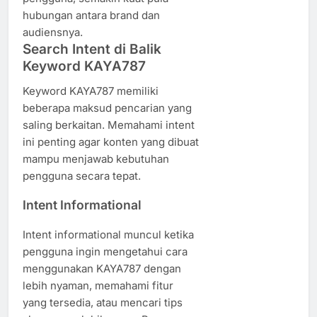
hubungan antara brand dan
audiensnya.
Search Intent di Balik
Keyword KAYA787
Keyword KAYA787 memiliki
beberapa maksud pencarian yang
saling berkaitan. Memahami intent
ini penting agar konten yang dibuat
mampu menjawab kebutuhan
pengguna secara tepat.
Intent Informational
Intent informational muncul ketika
pengguna ingin mengetahui cara
menggunakan KAYA787 dengan
lebih nyaman, memahami fitur
yang tersedia, atau mencari tips