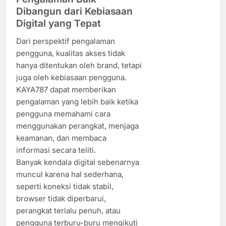
Dibangun dari Kebiasaan
Digital yang Tepat
Dari perspektif pengalaman
pengguna, kualitas akses tidak
hanya ditentukan oleh brand, tetapi
juga oleh kebiasaan pengguna.
KAYA787 dapat memberikan
pengalaman yang lebih baik ketika
pengguna memahami cara
menggunakan perangkat, menjaga
keamanan, dan membaca
informasi secara teliti.
Banyak kendala digital sebenarnya
muncul karena hal sederhana,
seperti koneksi tidak stabil,
browser tidak diperbarui,
perangkat terlalu penuh, atau
pengguna terburu-buru mengikuti