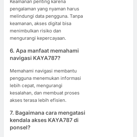
Keamanan penting karena
pengalaman yang nyaman harus
melindungi data pengguna. Tanpa
keamanan, akses digital bisa
menimbulkan risiko dan
mengurangi kepercayaan.
6. Apa manfaat memahami
navigasi KAYA787?
Memahami navigasi membantu
pengguna menemukan informasi
lebih cepat, mengurangi
kesalahan, dan membuat proses
akses terasa lebih efisien.
7. Bagaimana cara mengatasi
kendala akses KAYA787 di
ponsel?