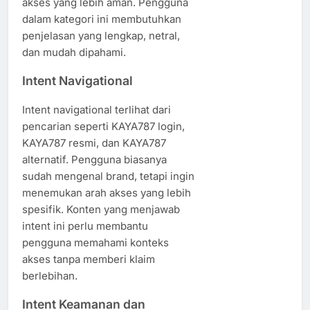
akses yang lebih aman. Pengguna
dalam kategori ini membutuhkan
penjelasan yang lengkap, netral,
dan mudah dipahami.
Intent Navigational
Intent navigational terlihat dari
pencarian seperti KAYA787 login,
KAYA787 resmi, dan KAYA787
alternatif. Pengguna biasanya
sudah mengenal brand, tetapi ingin
menemukan arah akses yang lebih
spesifik. Konten yang menjawab
intent ini perlu membantu
pengguna memahami konteks
akses tanpa memberi klaim
berlebihan.
Intent Keamanan dan