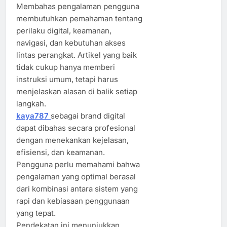
Membahas pengalaman pengguna
membutuhkan pemahaman tentang
perilaku digital, keamanan,
navigasi, dan kebutuhan akses
lintas perangkat. Artikel yang baik
tidak cukup hanya memberi
instruksi umum, tetapi harus
menjelaskan alasan di balik setiap
langkah.
kaya787
sebagai brand digital
dapat dibahas secara profesional
dengan menekankan kejelasan,
efisiensi, dan keamanan.
Pengguna perlu memahami bahwa
pengalaman yang optimal berasal
dari kombinasi antara sistem yang
rapi dan kebiasaan penggunaan
yang tepat.
Pendekatan ini menunjukkan