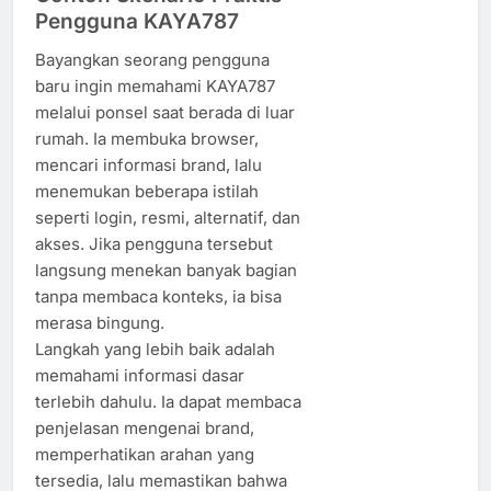
Pengguna KAYA787
Bayangkan seorang pengguna
baru ingin memahami KAYA787
melalui ponsel saat berada di luar
rumah. Ia membuka browser,
mencari informasi brand, lalu
menemukan beberapa istilah
seperti login, resmi, alternatif, dan
akses. Jika pengguna tersebut
langsung menekan banyak bagian
tanpa membaca konteks, ia bisa
merasa bingung.
Langkah yang lebih baik adalah
memahami informasi dasar
terlebih dahulu. Ia dapat membaca
penjelasan mengenai brand,
memperhatikan arahan yang
tersedia, lalu memastikan bahwa