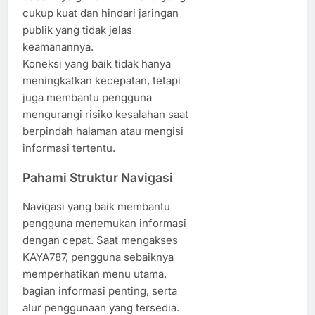
cukup kuat dan hindari jaringan
publik yang tidak jelas
keamanannya.
Koneksi yang baik tidak hanya
meningkatkan kecepatan, tetapi
juga membantu pengguna
mengurangi risiko kesalahan saat
berpindah halaman atau mengisi
informasi tertentu.
Pahami Struktur Navigasi
Navigasi yang baik membantu
pengguna menemukan informasi
dengan cepat. Saat mengakses
KAYA787, pengguna sebaiknya
memperhatikan menu utama,
bagian informasi penting, serta
alur penggunaan yang tersedia.