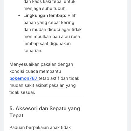
dan kaos kaki tebal untuk
menjaga suhu tubuh.
Lingkungan lembap:
Pilih
bahan yang cepat kering
dan mudah dicuci agar tidak
menimbulkan bau atau rasa
lembap saat digunakan
seharian.
Menyesuaikan pakaian dengan
kondisi cuaca membantu
pokemon787
tetap aktif dan tidak
mudah sakit akibat pakaian yang
tidak sesuai.
5. Aksesori dan Sepatu yang
Tepat
Paduan berpakaian anak tidak