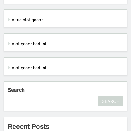
situs slot gacor
slot gacor hari ini
slot gacor hari ini
Search
SEARCH
Recent Posts