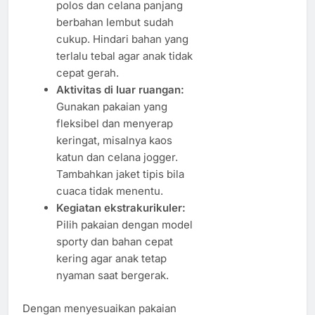
polos dan celana panjang
berbahan lembut sudah
cukup. Hindari bahan yang
terlalu tebal agar anak tidak
cepat gerah.
Aktivitas di luar ruangan:
Gunakan pakaian yang
fleksibel dan menyerap
keringat, misalnya kaos
katun dan celana jogger.
Tambahkan jaket tipis bila
cuaca tidak menentu.
Kegiatan ekstrakurikuler:
Pilih pakaian dengan model
sporty dan bahan cepat
kering agar anak tetap
nyaman saat bergerak.
Dengan menyesuaikan pakaian