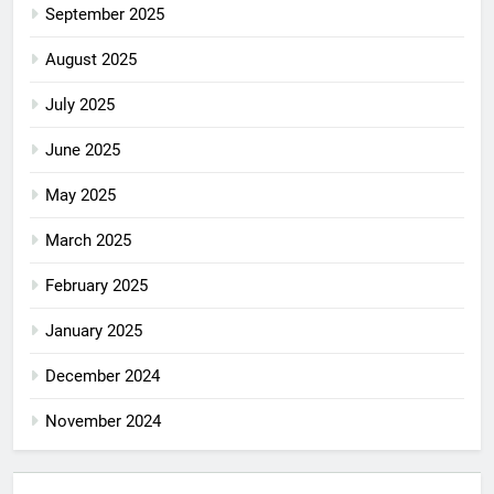
September 2025
August 2025
July 2025
June 2025
May 2025
March 2025
February 2025
January 2025
December 2024
November 2024