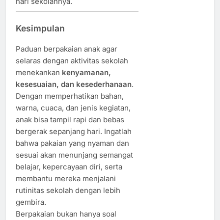
hari sekolahnya.
Kesimpulan
Paduan berpakaian anak agar
selaras dengan aktivitas sekolah
menekankan
kenyamanan,
kesesuaian, dan kesederhanaan
.
Dengan memperhatikan bahan,
warna, cuaca, dan jenis kegiatan,
anak bisa tampil rapi dan bebas
bergerak sepanjang hari. Ingatlah
bahwa pakaian yang nyaman dan
sesuai akan menunjang semangat
belajar, kepercayaan diri, serta
membantu mereka menjalani
rutinitas sekolah dengan lebih
gembira.
Berpakaian bukan hanya soal