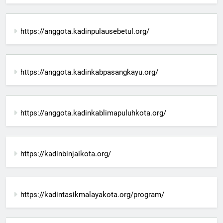
https://anggota.kadinpulausebetul.org/
https://anggota.kadinkabpasangkayu.org/
https://anggota.kadinkablimapuluhkota.org/
https://kadinbinjaikota.org/
https://kadintasikmalayakota.org/program/