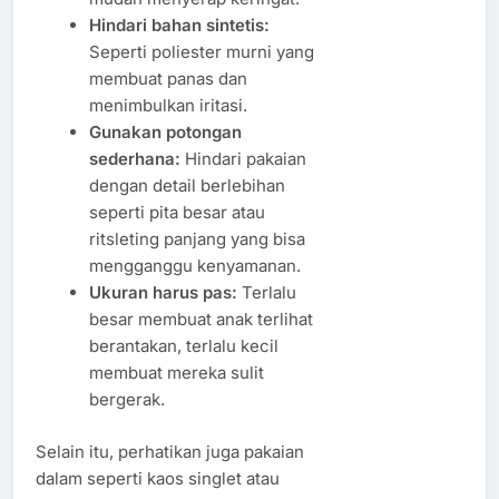
Hindari bahan sintetis:
Seperti poliester murni yang
membuat panas dan
menimbulkan iritasi.
Gunakan potongan
sederhana:
Hindari pakaian
dengan detail berlebihan
seperti pita besar atau
ritsleting panjang yang bisa
mengganggu kenyamanan.
Ukuran harus pas:
Terlalu
besar membuat anak terlihat
berantakan, terlalu kecil
membuat mereka sulit
bergerak.
Selain itu, perhatikan juga pakaian
dalam seperti kaos singlet atau