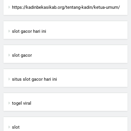
https://kadinbekasikab.org/tentang-kadin/ketua-umum/
slot gacor hari ini
slot gacor
situs slot gacor hari ini
togel viral
slot