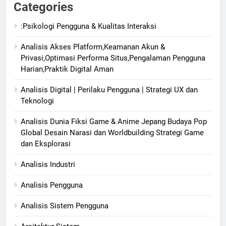
Categories
:Psikologi Pengguna & Kualitas Interaksi
Analisis Akses Platform,Keamanan Akun &
Privasi,Optimasi Performa Situs,Pengalaman Pengguna
Harian,Praktik Digital Aman
Analisis Digital | Perilaku Pengguna | Strategi UX dan
Teknologi
Analisis Dunia Fiksi Game & Anime Jepang Budaya Pop
Global Desain Narasi dan Worldbuilding Strategi Game
dan Eksplorasi
Analisis Industri
Analisis Pengguna
Analisis Sistem Pengguna