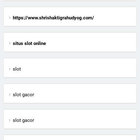
https://www.shrishaktigrahudyog.com/
situs slot online
slot
slot gacor
slot gacor