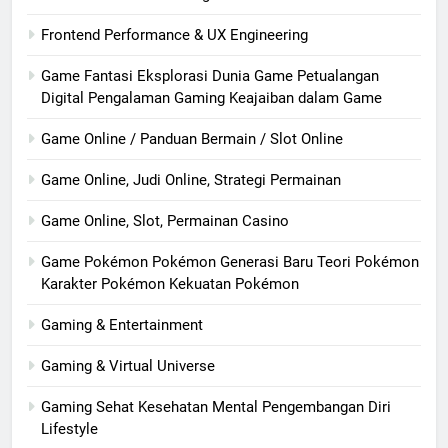
Frontend Performance & UX Engineering
Game Fantasi Eksplorasi Dunia Game Petualangan
Digital Pengalaman Gaming Keajaiban dalam Game
Game Online / Panduan Bermain / Slot Online
Game Online, Judi Online, Strategi Permainan
Game Online, Slot, Permainan Casino
Game Pokémon Pokémon Generasi Baru Teori Pokémon
Karakter Pokémon Kekuatan Pokémon
Gaming & Entertainment
Gaming & Virtual Universe
Gaming Sehat Kesehatan Mental Pengembangan Diri
Lifestyle