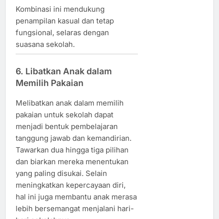
Kombinasi ini mendukung
penampilan kasual dan tetap
fungsional, selaras dengan
suasana sekolah.
6. Libatkan Anak dalam
Memilih Pakaian
Melibatkan anak dalam memilih
pakaian untuk sekolah dapat
menjadi bentuk pembelajaran
tanggung jawab dan kemandirian.
Tawarkan dua hingga tiga pilihan
dan biarkan mereka menentukan
yang paling disukai. Selain
meningkatkan kepercayaan diri,
hal ini juga membantu anak merasa
lebih bersemangat menjalani hari-