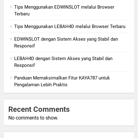
Tips Menggunakan EDWINSLOT melalui Browser
Terbaru
Tips Menggunakan LEBAH4D melalui Browser Terbaru
EDWINSLOT dengan Sistem Akses yang Stabil dan
Responsif
LEBAH4D dengan Sistem Akses yang Stabil dan
Responsif
Panduan Memaksimalkan Fitur KAYA787 untuk
Pengalaman Lebih Praktis
Recent Comments
No comments to show.