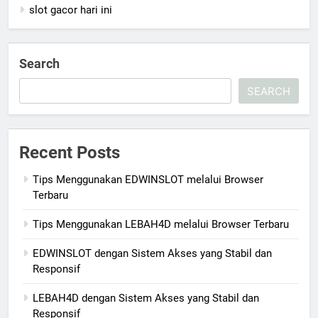
slot gacor hari ini
Search
SEARCH
Recent Posts
Tips Menggunakan EDWINSLOT melalui Browser
Terbaru
Tips Menggunakan LEBAH4D melalui Browser Terbaru
EDWINSLOT dengan Sistem Akses yang Stabil dan
Responsif
LEBAH4D dengan Sistem Akses yang Stabil dan
Responsif