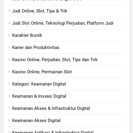
Judi Online, Slot, Tips & Trik
Judi Slot Online, Teknologi Perjudian, Platform Judi
Karakter Ikonik
Karier dan Produktivitas
Kasino Online, Perjudian, Slot, Tips dan Trik
Kasino Online, Permainan Slot
Kategori: Keamanan Digital
Keamanan & Inovasi Digital
Keamanan Akses & Infrastruktur Digital
Keamanan Akses Digital
Keamanan Aplikasi & Infrastruktur Digital