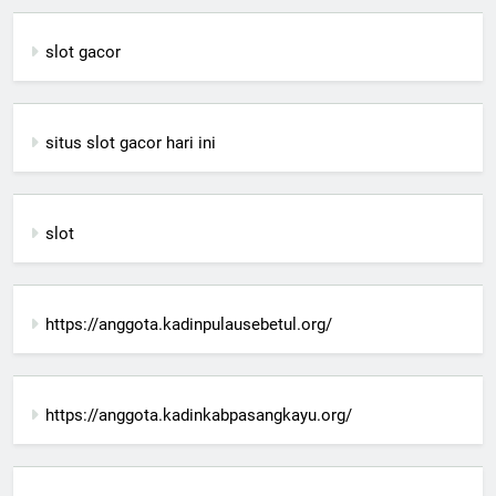
slot gacor
situs slot gacor hari ini
slot
https://anggota.kadinpulausebetul.org/
https://anggota.kadinkabpasangkayu.org/