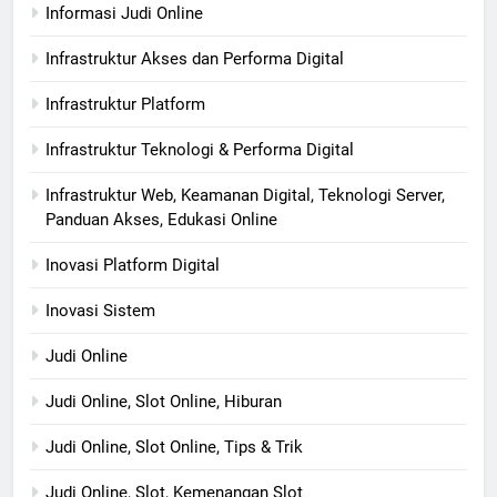
Informasi Judi Online
Infrastruktur Akses dan Performa Digital
Infrastruktur Platform
Infrastruktur Teknologi & Performa Digital
Infrastruktur Web, Keamanan Digital, Teknologi Server,
Panduan Akses, Edukasi Online
Inovasi Platform Digital
Inovasi Sistem
Judi Online
Judi Online, Slot Online, Hiburan
Judi Online, Slot Online, Tips & Trik
Judi Online, Slot, Kemenangan Slot