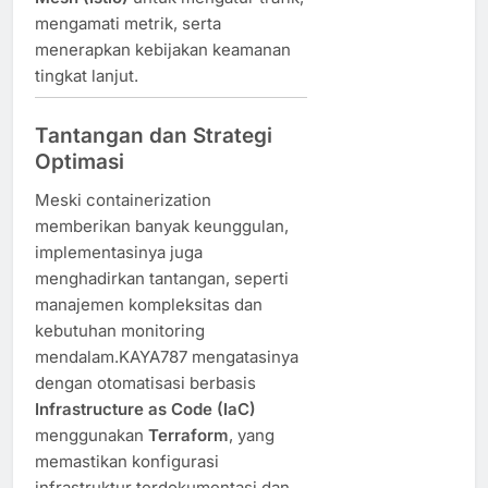
mengamati metrik, serta
menerapkan kebijakan keamanan
tingkat lanjut.
Tantangan dan Strategi
Optimasi
Meski containerization
memberikan banyak keunggulan,
implementasinya juga
menghadirkan tantangan, seperti
manajemen kompleksitas dan
kebutuhan monitoring
mendalam.KAYA787 mengatasinya
dengan otomatisasi berbasis
Infrastructure as Code (IaC)
menggunakan
Terraform
, yang
memastikan konfigurasi
infrastruktur terdokumentasi dan