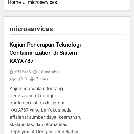
Home
microservices
microservices
Kajian Penerapan Teknologi
Containerization di Sistem
KAYA787
e719ac3
10 months
ago
0
7 mins
Kajian mendalam tentang
penerapan teknologi
containerization di sistem
KAYA787 yang berfokus pada
efisiensi sumber daya, keamanan,
skalabilitas, dan otomatisasi
deployment.Dengan pendekatan