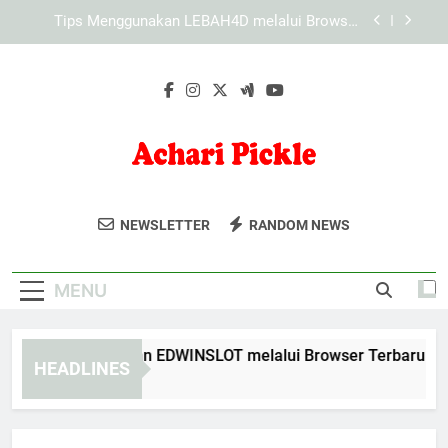
Skip
EDWINSLOT dengan Sistem Akses yang Stabil
to
dan Responsif
content
LEBAH4D dengan Sistem Akses yang Stabil dan
Responsif
Tips Menggunakan EDWINSLOT melalui Browser
Terbaru
Tips Menggunakan LEBAH4D melalui Browser
Terbaru
Achari Pickle
EDWINSLOT dengan Sistem Akses yang Stabil
Rasakan Kelezatan Acar Khas India Dari
dan Responsif
NEWSLETTER
RANDOM NEWS
Achari Pickle. Produk Autentik Dengan Rasa
LEBAH4D dengan Sistem Akses yang Stabil dan
Responsif
Yang Menggugah Selera.
MENU
ips Menggunakan EDWINSLOT melalui Browser Terbaru
HEADLINES
Weeks Ago