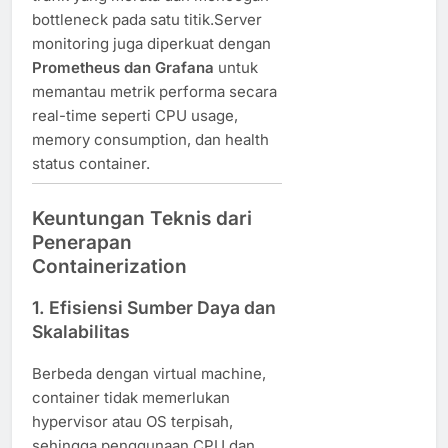
bottleneck pada satu titik.Server
monitoring juga diperkuat dengan
Prometheus dan Grafana
untuk
memantau metrik performa secara
real-time seperti CPU usage,
memory consumption, dan health
status container.
Keuntungan Teknis dari
Penerapan
Containerization
1.
Efisiensi Sumber Daya dan
Skalabilitas
Berbeda dengan virtual machine,
container tidak memerlukan
hypervisor atau OS terpisah,
sehingga penggunaan CPU dan