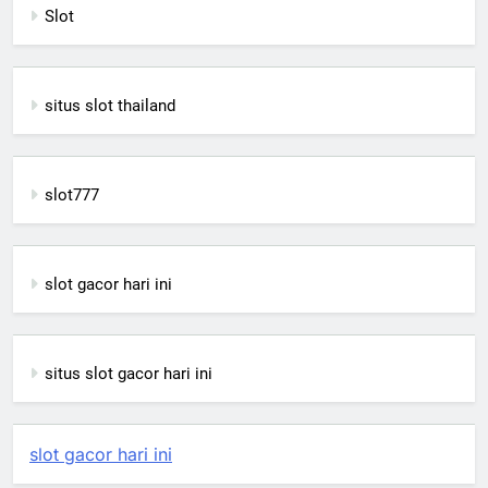
Slot
situs slot thailand
slot777
slot gacor hari ini
situs slot gacor hari ini
slot gacor hari ini