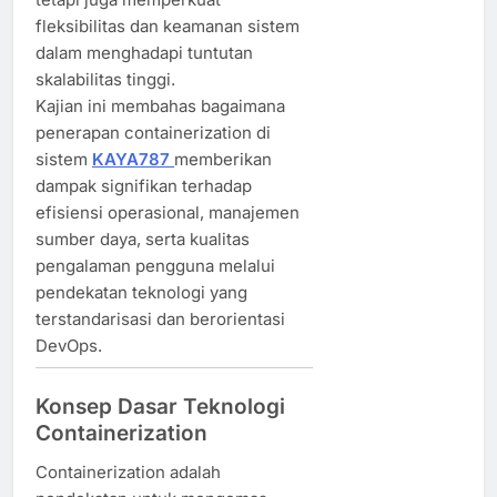
fleksibilitas dan keamanan sistem
dalam menghadapi tuntutan
skalabilitas tinggi.
Kajian ini membahas bagaimana
penerapan containerization di
sistem
KAYA787
memberikan
dampak signifikan terhadap
efisiensi operasional, manajemen
sumber daya, serta kualitas
pengalaman pengguna melalui
pendekatan teknologi yang
terstandarisasi dan berorientasi
DevOps.
Konsep Dasar Teknologi
Containerization
Containerization adalah