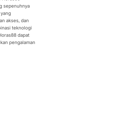
ng sepenuhnya
 yang
an akses, dan
nasi teknologi
 Horas88 dapat
ikan pengalaman