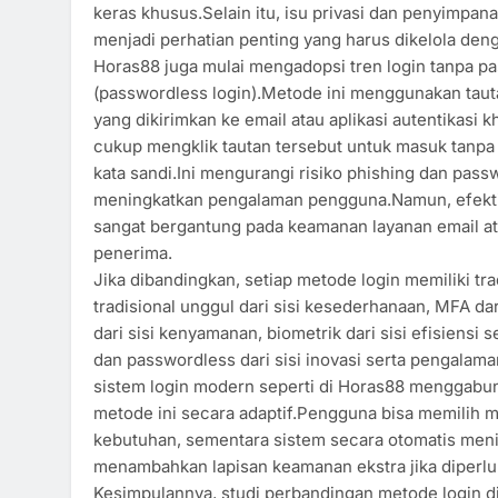
keras khusus.Selain itu, isu privasi dan penyimpana
menjadi perhatian penting yang harus dikelola deng
Horas88 juga mulai mengadopsi tren login tanpa p
(passwordless login).Metode ini menggunakan taut
yang dikirimkan ke email atau aplikasi autentikasi
cukup mengklik tautan tersebut untuk masuk tanp
kata sandi.Ini mengurangi risiko phishing dan pass
meningkatkan pengalaman pengguna.Namun, efektiv
sangat bergantung pada keamanan layanan email a
penerima.
Jika dibandingkan, setiap metode login memiliki tr
tradisional unggul dari sisi kesederhanaan, MFA da
dari sisi kenyamanan, biometrik dari sisi efisiensi
dan passwordless dari sisi inovasi serta pengalam
sistem login modern seperti di Horas88 menggab
metode ini secara adaptif.Pengguna bisa memilih 
kebutuhan, sementara sistem secara otomatis menil
menambahkan lapisan keamanan ekstra jika diperlu
Kesimpulannya, studi perbandingan metode login d