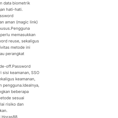
n data biometrik
an hati-hati.
assword
an aman (magic link)
 khusus.Pengguna
a perlu memasukkan
word reuse, sekaligus
itas metode ini
tau perangkat
ade-off.Password
ri sisi keamanan, SSO
 sekaligus keamanan,
an pengguna.Idealnya,
ungkan beberapa
metode sesuai
ai risiko dan
kan.
i Horas88