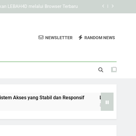
kan LEBAH4D melalui Browser Terbaru
tem Akses yang Stabil dan Responsif
tem Akses yang Stabil dan Responsif
NEWSLETTER
RANDOM NEWS
 EDWINSLOT melalui Browser Terbaru
 Dengan Rasa Yang Menggugah Selera.
kan LEBAH4D melalui Browser Terbaru
tem Akses yang Stabil dan Responsif
tem Akses yang Stabil dan Responsif
yang Stabil dan Responsif
LEBAH4D dengan Sistem Aks
3 Weeks Ago