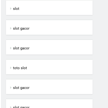
slot
slot gacor
slot gacor
toto slot
slot gacor
slot gacor