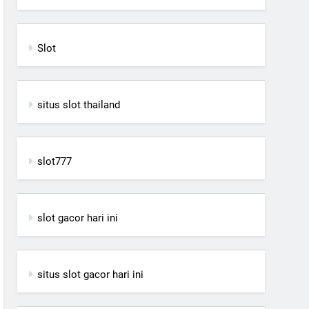
Slot
situs slot thailand
slot777
slot gacor hari ini
situs slot gacor hari ini