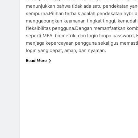
menunjukkan bahwa tidak ada satu pendekatan ya
sempurna.Pilihan terbaik adalah pendekatan hybrid
menggabungkan keamanan tingkat tinggi, kemudah
fleksibilitas pengguna.Dengan memanfaatkan kombi
seperti MFA, biometrik, dan login tanpa password,
menjaga kepercayaan pengguna sekaligus memast
login yang cepat, aman, dan nyaman.
Read More