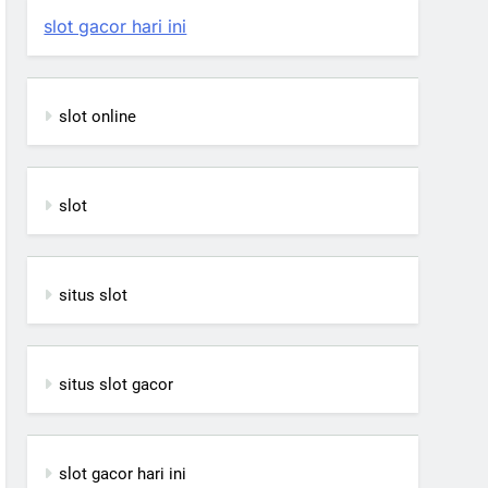
slot gacor hari ini
slot online
slot
situs slot
situs slot gacor
slot gacor hari ini