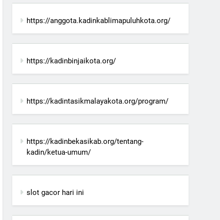
https://anggota.kadinkablimapuluhkota.org/
https://kadinbinjaikota.org/
https://kadintasikmalayakota.org/program/
https://kadinbekasikab.org/tentang-
kadin/ketua-umum/
slot gacor hari ini