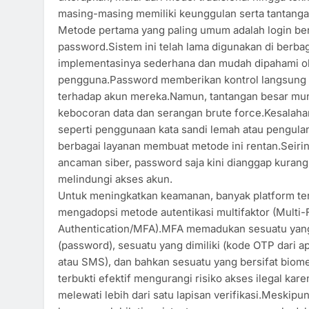
masing-masing memiliki keunggulan serta tantangan
Metode pertama yang paling umum adalah login be
password.Sistem ini telah lama digunakan di berbag
implementasinya sederhana dan mudah dipahami o
pengguna.Password memberikan kontrol langsung
terhadap akun mereka.Namun, tantangan besar mun
kebocoran data dan serangan brute force.Kesala
seperti penggunaan kata sandi lemah atau pengula
berbagai layanan membuat metode ini rentan.Seiri
ancaman siber, password saja kini dianggap kuran
melindungi akses akun.
Untuk meningkatkan keamanan, banyak platform t
mengadopsi metode autentikasi multifaktor (Multi-
Authentication/MFA).MFA memadukan sesuatu yang
(password), sesuatu yang dimiliki (kode OTP dari ap
atau SMS), dan bahkan sesuatu yang bersifat biome
terbukti efektif mengurangi risiko akses ilegal ka
melewati lebih dari satu lapisan verifikasi.Meskip