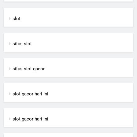
slot
situs slot
situs slot gacor
slot gacor hari ini
slot gacor hari ini