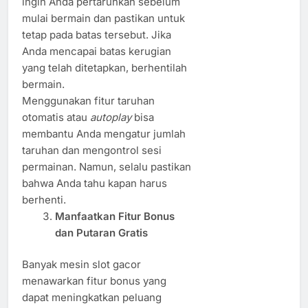
ingin Anda pertaruhkan sebelum
mulai bermain dan pastikan untuk
tetap pada batas tersebut. Jika
Anda mencapai batas kerugian
yang telah ditetapkan, berhentilah
bermain.
Menggunakan fitur taruhan
otomatis atau
autoplay
bisa
membantu Anda mengatur jumlah
taruhan dan mengontrol sesi
permainan. Namun, selalu pastikan
bahwa Anda tahu kapan harus
berhenti.
Manfaatkan Fitur Bonus
dan Putaran Gratis
Banyak mesin slot gacor
menawarkan fitur bonus yang
dapat meningkatkan peluang