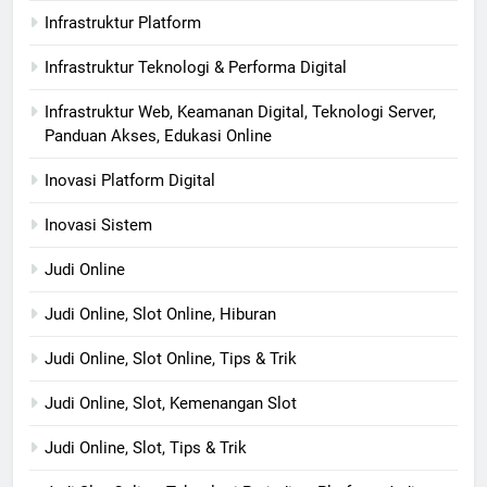
Infrastruktur Platform
Infrastruktur Teknologi & Performa Digital
Infrastruktur Web, Keamanan Digital, Teknologi Server,
Panduan Akses, Edukasi Online
Inovasi Platform Digital
Inovasi Sistem
Judi Online
Judi Online, Slot Online, Hiburan
Judi Online, Slot Online, Tips & Trik
Judi Online, Slot, Kemenangan Slot
Judi Online, Slot, Tips & Trik