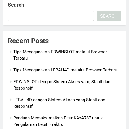
Search
SEARCH
Recent Posts
Tips Menggunakan EDWINSLOT melalui Browser
Terbaru
Tips Menggunakan LEBAH4D melalui Browser Terbaru
EDWINSLOT dengan Sistem Akses yang Stabil dan
Responsif
LEBAH4D dengan Sistem Akses yang Stabil dan
Responsif
Panduan Memaksimalkan Fitur KAYA787 untuk
Pengalaman Lebih Praktis