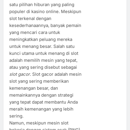
satu pilihan hiburan yang paling
populer di kasino online. Meskipun
slot terkenal dengan
kesederhanaannya, banyak pemain
yang mencari cara untuk
meningkatkan peluang mereka
untuk menang besar. Salah satu
kunci utama untuk menang di slot
adalah memilih mesin yang tepat,
atau yang sering disebut sebagai
slot gacor
. Slot gacor adalah mesin
slot yang sering memberikan
kemenangan besar, dan
memainkannya dengan strategi
yang tepat dapat membantu Anda
meraih kemenangan yang lebih
sering.
Namun, meskipun mesin slot
bekerja dengan sistem acak (RNG),