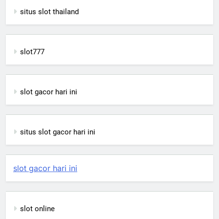
situs slot thailand
slot777
slot gacor hari ini
situs slot gacor hari ini
slot gacor hari ini
slot online