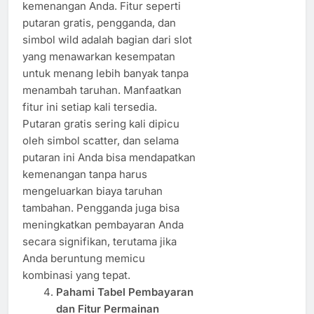
kemenangan Anda. Fitur seperti
putaran gratis, pengganda, dan
simbol wild adalah bagian dari slot
yang menawarkan kesempatan
untuk menang lebih banyak tanpa
menambah taruhan. Manfaatkan
fitur ini setiap kali tersedia.
Putaran gratis sering kali dipicu
oleh simbol scatter, dan selama
putaran ini Anda bisa mendapatkan
kemenangan tanpa harus
mengeluarkan biaya taruhan
tambahan. Pengganda juga bisa
meningkatkan pembayaran Anda
secara signifikan, terutama jika
Anda beruntung memicu
kombinasi yang tepat.
Pahami Tabel Pembayaran
dan Fitur Permainan