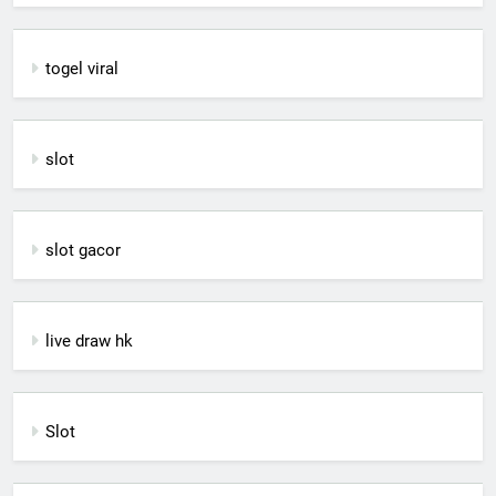
togel viral
slot
slot gacor
live draw hk
Slot