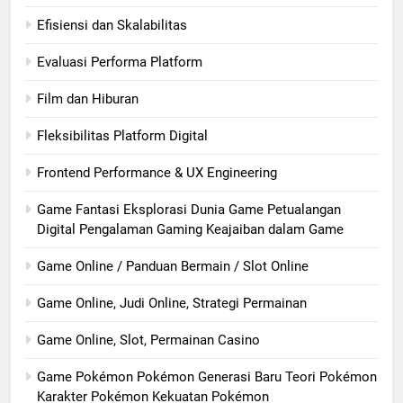
Efisiensi dan Skalabilitas
Evaluasi Performa Platform
Film dan Hiburan
Fleksibilitas Platform Digital
Frontend Performance & UX Engineering
Game Fantasi Eksplorasi Dunia Game Petualangan
Digital Pengalaman Gaming Keajaiban dalam Game
Game Online / Panduan Bermain / Slot Online
Game Online, Judi Online, Strategi Permainan
Game Online, Slot, Permainan Casino
Game Pokémon Pokémon Generasi Baru Teori Pokémon
Karakter Pokémon Kekuatan Pokémon