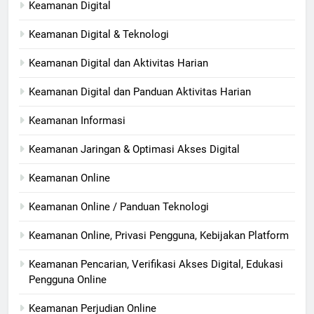
Keamanan Digital
Keamanan Digital & Teknologi
Keamanan Digital dan Aktivitas Harian
Keamanan Digital dan Panduan Aktivitas Harian
Keamanan Informasi
Keamanan Jaringan & Optimasi Akses Digital
Keamanan Online
Keamanan Online / Panduan Teknologi
Keamanan Online, Privasi Pengguna, Kebijakan Platform
Keamanan Pencarian, Verifikasi Akses Digital, Edukasi
Pengguna Online
Keamanan Perjudian Online