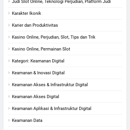
Judi Slot Online, Teknologi Perjudian, Platform Judi
Karakter Ikonik
Karier dan Produktivitas
Kasino Online, Perjudian, Slot, Tips dan Trik
Kasino Online, Permainan Slot
Kategori: Keamanan Digital
Keamanan & Inovasi Digital
Keamanan Akses & Infrastruktur Digital
Keamanan Akses Digital
Keamanan Aplikasi & Infrastruktur Digital
Keamanan Data