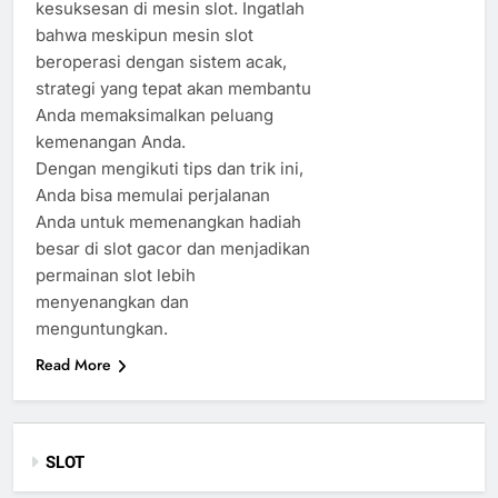
kesuksesan di mesin slot. Ingatlah
bahwa meskipun mesin slot
beroperasi dengan sistem acak,
strategi yang tepat akan membantu
Anda memaksimalkan peluang
kemenangan Anda.
Dengan mengikuti tips dan trik ini,
Anda bisa memulai perjalanan
Anda untuk memenangkan hadiah
besar di slot gacor dan menjadikan
permainan slot lebih
menyenangkan dan
menguntungkan.
Read More
SLOT