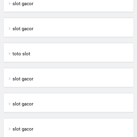
slot gacor
slot gacor
toto slot
slot gacor
slot gacor
slot gacor