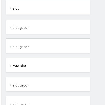
slot
slot gacor
slot gacor
toto slot
slot gacor
slot gacor