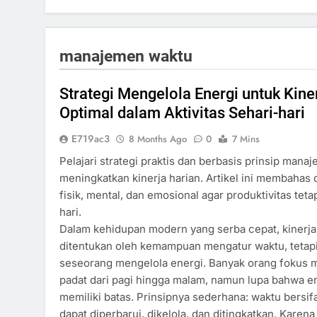
manajemen waktu
Strategi Mengelola Energi untuk Kine
Optimal dalam Aktivitas Sehari-hari
E719ac3
8 Months Ago
0
7 Mins
Pelajari strategi praktis dan berbasis prinsip mana
meningkatkan kinerja harian. Artikel ini membahas
fisik, mental, dan emosional agar produktivitas tet
hari.
Dalam kehidupan modern yang serba cepat, kinerja
ditentukan oleh kemampuan mengatur waktu, tetap
seseorang mengelola energi. Banyak orang fokus 
padat dari pagi hingga malam, namun lupa bahwa e
memiliki batas. Prinsipnya sederhana: waktu bersifat
dapat diperbarui, dikelola, dan ditingkatkan. Karen