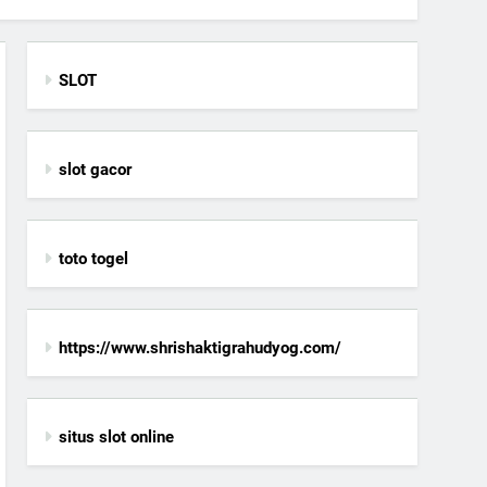
SLOT
slot gacor
toto togel
https://www.shrishaktigrahudyog.com/
situs slot online