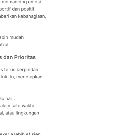
g memancing emosi.
rtif dan positif.
mberikan kebahagiaan,
lebih mudah
trol.
 dan Prioritas
us terus berpindah
ntuk itu, menetapkan
p hari.
dalam satu waktu.
ial, atau lingkungan
kerja lebih efisien