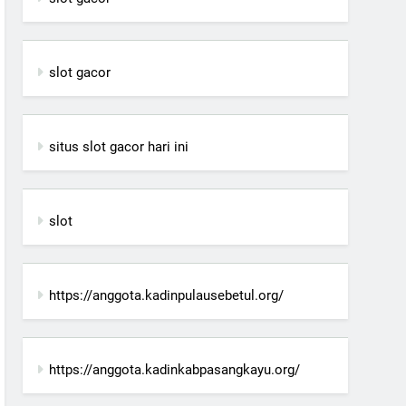
slot gacor
situs slot gacor hari ini
slot
https://anggota.kadinpulausebetul.org/
https://anggota.kadinkabpasangkayu.org/