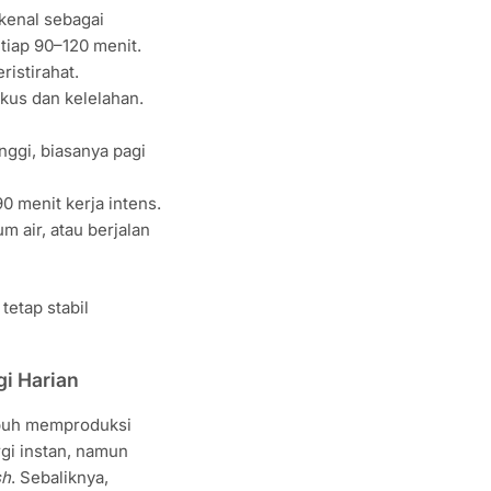
ikenal sebagai
etiap 90–120 menit.
ristirahat.
kus dan kelelahan.
nggi, biasanya pagi
90 menit kerja intens.
 air, atau berjalan
etap stabil
gi Harian
ubuh memproduksi
gi instan, namun
sh
. Sebaliknya,