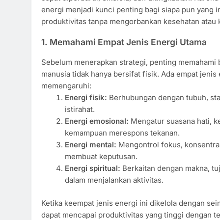
energi menjadi kunci penting bagi siapa pun yang 
produktivitas tanpa mengorbankan kesehatan atau
1. Memahami Empat Jenis Energi Utama
Sebelum menerapkan strategi, penting memahami 
manusia tidak hanya bersifat fisik. Ada empat jenis
memengaruhi:
Energi fisik:
Berhubungan dengan tubuh, stam
istirahat.
Energi emosional:
Mengatur suasana hati, k
kemampuan merespons tekanan.
Energi mental:
Mengontrol fokus, konsentra
membuat keputusan.
Energi spiritual:
Berkaitan dengan makna, tuj
dalam menjalankan aktivitas.
Ketika keempat jenis energi ini dikelola dengan s
dapat mencapai produktivitas yang tinggi dengan te