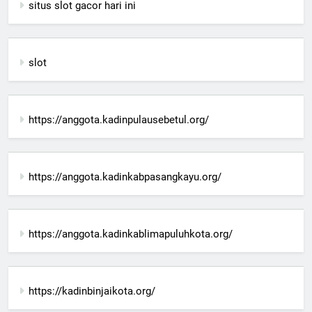
situs slot gacor hari ini
slot
https://anggota.kadinpulausebetul.org/
https://anggota.kadinkabpasangkayu.org/
https://anggota.kadinkablimapuluhkota.org/
https://kadinbinjaikota.org/