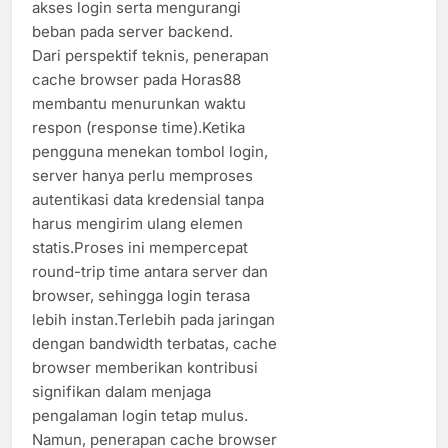
akses login serta mengurangi
beban pada server backend.
Dari perspektif teknis, penerapan
cache browser pada Horas88
membantu menurunkan waktu
respon (response time).Ketika
pengguna menekan tombol login,
server hanya perlu memproses
autentikasi data kredensial tanpa
harus mengirim ulang elemen
statis.Proses ini mempercepat
round-trip time antara server dan
browser, sehingga login terasa
lebih instan.Terlebih pada jaringan
dengan bandwidth terbatas, cache
browser memberikan kontribusi
signifikan dalam menjaga
pengalaman login tetap mulus.
Namun, penerapan cache browser