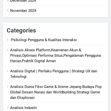
December 2024
November 2024
Categories
:Psikologi Pengguna & Kualitas Interaksi
Analisis Akses Platform,Keamanan Akun &
Privasi,Optimasi Performa Situs,Pengalaman Pengguna
Harian,Praktik Digital Aman
Analisis Digital | Perilaku Pengguna | Strategi UX dan
Teknologi
Analisis Dunia Fiksi Game & Anime Jepang Budaya Pop
Global Desain Narasi dan Worldbuilding Strategi Game
dan Eksplorasi
Analisis Industri