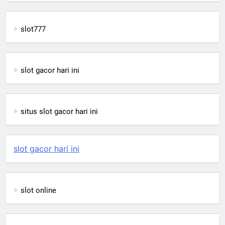
slot777
slot gacor hari ini
situs slot gacor hari ini
slot gacor hari ini
slot online