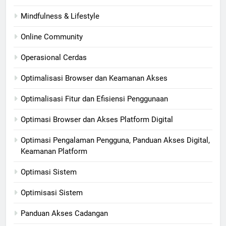
Mindfulness & Lifestyle
Online Community
Operasional Cerdas
Optimalisasi Browser dan Keamanan Akses
Optimalisasi Fitur dan Efisiensi Penggunaan
Optimasi Browser dan Akses Platform Digital
Optimasi Pengalaman Pengguna, Panduan Akses Digital,
Keamanan Platform
Optimasi Sistem
Optimisasi Sistem
Panduan Akses Cadangan