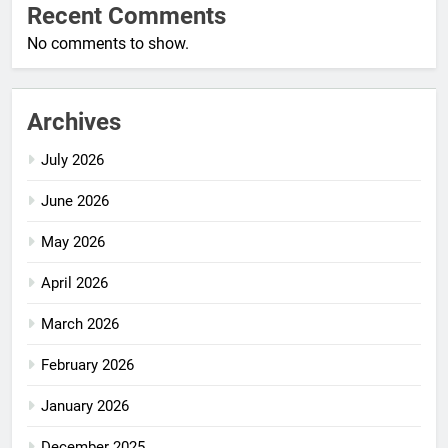
Recent Comments
No comments to show.
Archives
July 2026
June 2026
May 2026
April 2026
March 2026
February 2026
January 2026
December 2025