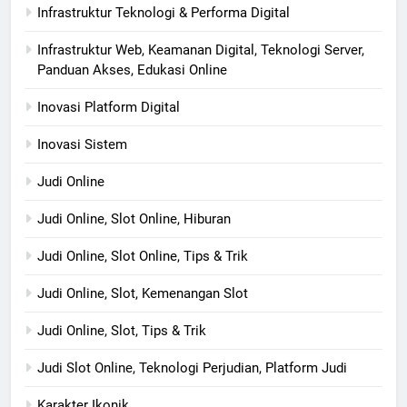
Infrastruktur Teknologi & Performa Digital
Infrastruktur Web, Keamanan Digital, Teknologi Server,
Panduan Akses, Edukasi Online
Inovasi Platform Digital
Inovasi Sistem
Judi Online
Judi Online, Slot Online, Hiburan
Judi Online, Slot Online, Tips & Trik
Judi Online, Slot, Kemenangan Slot
Judi Online, Slot, Tips & Trik
Judi Slot Online, Teknologi Perjudian, Platform Judi
Karakter Ikonik