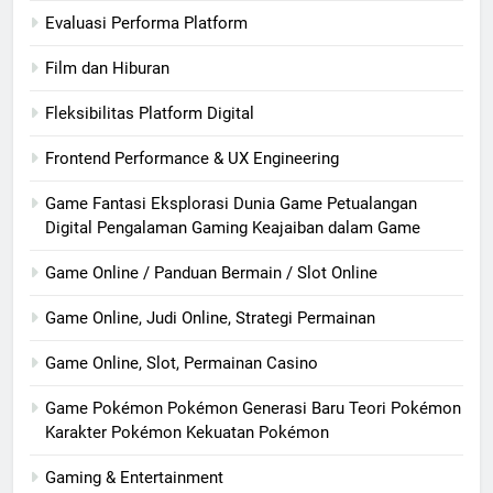
Evaluasi Performa Platform
Film dan Hiburan
Fleksibilitas Platform Digital
Frontend Performance & UX Engineering
Game Fantasi Eksplorasi Dunia Game Petualangan
Digital Pengalaman Gaming Keajaiban dalam Game
Game Online / Panduan Bermain / Slot Online
Game Online, Judi Online, Strategi Permainan
Game Online, Slot, Permainan Casino
Game Pokémon Pokémon Generasi Baru Teori Pokémon
Karakter Pokémon Kekuatan Pokémon
Gaming & Entertainment