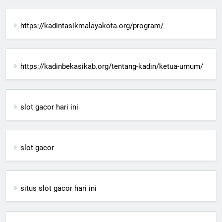
https://kadintasikmalayakota.org/program/
https://kadinbekasikab.org/tentang-kadin/ketua-umum/
slot gacor hari ini
slot gacor
situs slot gacor hari ini