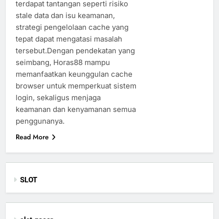
terdapat tantangan seperti risiko
stale data dan isu keamanan,
strategi pengelolaan cache yang
tepat dapat mengatasi masalah
tersebut.Dengan pendekatan yang
seimbang, Horas88 mampu
memanfaatkan keunggulan cache
browser untuk memperkuat sistem
login, sekaligus menjaga
keamanan dan kenyamanan semua
penggunanya.
Read More
SLOT