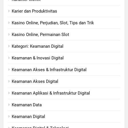
Karier dan Produktivitas
Kasino Online, Perjudian, Slot, Tips dan Trik
Kasino Online, Permainan Slot
Kategori: Keamanan Digital
Keamanan & Inovasi Digital
Keamanan Akses & Infrastruktur Digital
Keamanan Akses Digital
Keamanan Aplikasi & Infrastruktur Digital
Keamanan Data
Keamanan Digital