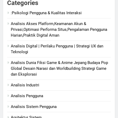
Categories
:Psikologi Pengguna & Kualitas Interaksi
Analisis Akses Platform,Keamanan Akun &
Privasi,Optimasi Performa Situs,Pengalaman Pengguna
Harian,Praktik Digital Aman
Analisis Digital | Perilaku Pengguna | Strategi UX dan
Teknologi
Analisis Dunia Fiksi Game & Anime Jepang Budaya Pop
Global Desain Narasi dan Worldbuilding Strategi Game
dan Eksplorasi
Analisis Industri
Analisis Pengguna
Analisis Sistem Pengguna
Arsitektur Sistem