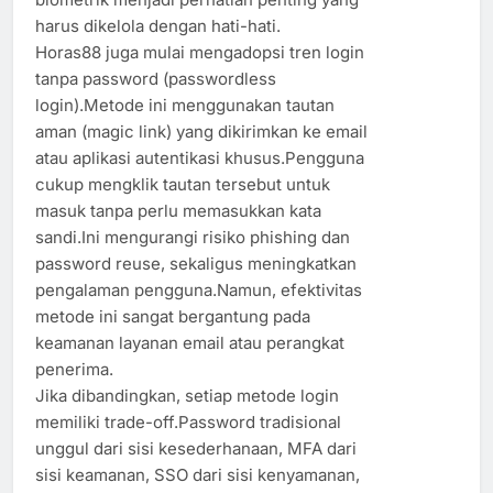
harus dikelola dengan hati-hati.
Horas88 juga mulai mengadopsi tren login
tanpa password (passwordless
login).Metode ini menggunakan tautan
aman (magic link) yang dikirimkan ke email
atau aplikasi autentikasi khusus.Pengguna
cukup mengklik tautan tersebut untuk
masuk tanpa perlu memasukkan kata
sandi.Ini mengurangi risiko phishing dan
password reuse, sekaligus meningkatkan
pengalaman pengguna.Namun, efektivitas
metode ini sangat bergantung pada
keamanan layanan email atau perangkat
penerima.
Jika dibandingkan, setiap metode login
memiliki trade-off.Password tradisional
unggul dari sisi kesederhanaan, MFA dari
sisi keamanan, SSO dari sisi kenyamanan,