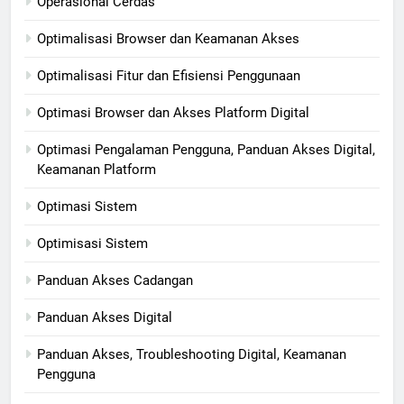
Operasional Cerdas
Optimalisasi Browser dan Keamanan Akses
Optimalisasi Fitur dan Efisiensi Penggunaan
Optimasi Browser dan Akses Platform Digital
Optimasi Pengalaman Pengguna, Panduan Akses Digital,
Keamanan Platform
Optimasi Sistem
Optimisasi Sistem
Panduan Akses Cadangan
Panduan Akses Digital
Panduan Akses, Troubleshooting Digital, Keamanan
Pengguna