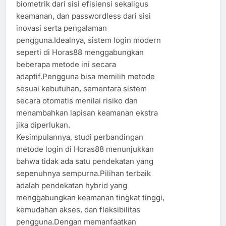
biometrik dari sisi efisiensi sekaligus
keamanan, dan passwordless dari sisi
inovasi serta pengalaman
pengguna.Idealnya, sistem login modern
seperti di Horas88 menggabungkan
beberapa metode ini secara
adaptif.Pengguna bisa memilih metode
sesuai kebutuhan, sementara sistem
secara otomatis menilai risiko dan
menambahkan lapisan keamanan ekstra
jika diperlukan.
Kesimpulannya, studi perbandingan
metode login di Horas88 menunjukkan
bahwa tidak ada satu pendekatan yang
sepenuhnya sempurna.Pilihan terbaik
adalah pendekatan hybrid yang
menggabungkan keamanan tingkat tinggi,
kemudahan akses, dan fleksibilitas
pengguna.Dengan memanfaatkan