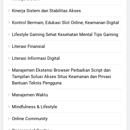
Kinerja Sistem dan Stabilitas Akses
Kontrol Bermain, Edukasi Slot Online, Keamanan Digital
Lifestyle Gaming Sehat Kesehatan Mental Tips Gaming
Literasi Finansial
Literasi Informasi Digital
Manajemen Ekstensi Browser Perbaikan Script dan
Tampilan Solusi Akses Situs Keamanan dan Privasi
Bantuan Teknis Pengguna
Manajemen Waktu
Mindfulness & Lifestyle
Online Community