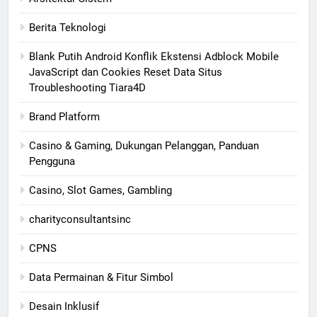
Berita Teknologi
Blank Putih Android Konflik Ekstensi Adblock Mobile
JavaScript dan Cookies Reset Data Situs
Troubleshooting Tiara4D
Brand Platform
Casino & Gaming, Dukungan Pelanggan, Panduan
Pengguna
Casino, Slot Games, Gambling
charityconsultantsinc
CPNS
Data Permainan & Fitur Simbol
Desain Inklusif