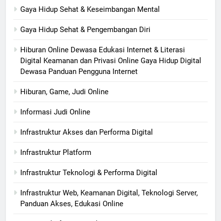
Gaya Hidup Sehat & Keseimbangan Mental
Gaya Hidup Sehat & Pengembangan Diri
Hiburan Online Dewasa Edukasi Internet & Literasi
Digital Keamanan dan Privasi Online Gaya Hidup Digital
Dewasa Panduan Pengguna Internet
Hiburan, Game, Judi Online
Informasi Judi Online
Infrastruktur Akses dan Performa Digital
Infrastruktur Platform
Infrastruktur Teknologi & Performa Digital
Infrastruktur Web, Keamanan Digital, Teknologi Server,
Panduan Akses, Edukasi Online