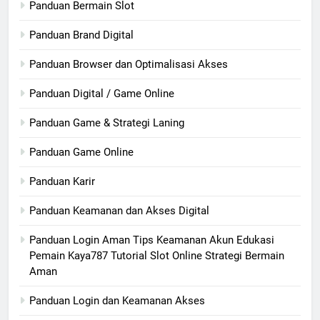
Panduan Bermain Slot
Panduan Brand Digital
Panduan Browser dan Optimalisasi Akses
Panduan Digital / Game Online
Panduan Game & Strategi Laning
Panduan Game Online
Panduan Karir
Panduan Keamanan dan Akses Digital
Panduan Login Aman Tips Keamanan Akun Edukasi
Pemain Kaya787 Tutorial Slot Online Strategi Bermain
Aman
Panduan Login dan Keamanan Akses