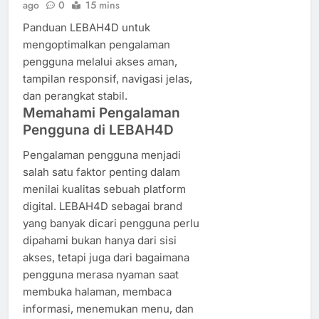
ago
0
15 mins
Panduan LEBAH4D untuk
mengoptimalkan pengalaman
pengguna melalui akses aman,
tampilan responsif, navigasi jelas,
dan perangkat stabil.
Memahami Pengalaman
Pengguna di LEBAH4D
Pengalaman pengguna menjadi
salah satu faktor penting dalam
menilai kualitas sebuah platform
digital. LEBAH4D sebagai brand
yang banyak dicari pengguna perlu
dipahami bukan hanya dari sisi
akses, tetapi juga dari bagaimana
pengguna merasa nyaman saat
membuka halaman, membaca
informasi, menemukan menu, dan