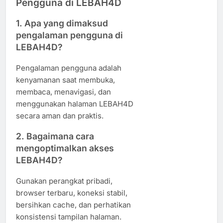
Pengguna di LEBAH4D
1. Apa yang dimaksud
pengalaman pengguna di
LEBAH4D?
Pengalaman pengguna adalah
kenyamanan saat membuka,
membaca, menavigasi, dan
menggunakan halaman LEBAH4D
secara aman dan praktis.
2. Bagaimana cara
mengoptimalkan akses
LEBAH4D?
Gunakan perangkat pribadi,
browser terbaru, koneksi stabil,
bersihkan cache, dan perhatikan
konsistensi tampilan halaman.