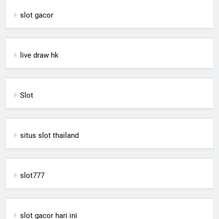
slot gacor
live draw hk
Slot
situs slot thailand
slot777
slot gacor hari ini