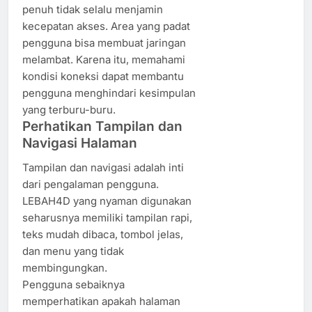
penuh tidak selalu menjamin
kecepatan akses. Area yang padat
pengguna bisa membuat jaringan
melambat. Karena itu, memahami
kondisi koneksi dapat membantu
pengguna menghindari kesimpulan
yang terburu-buru.
Perhatikan Tampilan dan
Navigasi Halaman
Tampilan dan navigasi adalah inti
dari pengalaman pengguna.
LEBAH4D yang nyaman digunakan
seharusnya memiliki tampilan rapi,
teks mudah dibaca, tombol jelas,
dan menu yang tidak
membingungkan.
Pengguna sebaiknya
memperhatikan apakah halaman