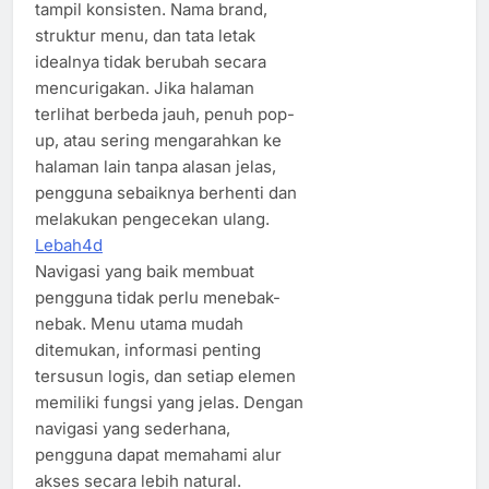
tampil konsisten. Nama brand,
struktur menu, dan tata letak
idealnya tidak berubah secara
mencurigakan. Jika halaman
terlihat berbeda jauh, penuh pop-
up, atau sering mengarahkan ke
halaman lain tanpa alasan jelas,
pengguna sebaiknya berhenti dan
melakukan pengecekan ulang.
Lebah4d
Navigasi yang baik membuat
pengguna tidak perlu menebak-
nebak. Menu utama mudah
ditemukan, informasi penting
tersusun logis, dan setiap elemen
memiliki fungsi yang jelas. Dengan
navigasi yang sederhana,
pengguna dapat memahami alur
akses secara lebih natural.