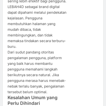
sering lebih efektif bagi pengguna.
LEBAH4D sebagai brand digital
dapat dipahami melalui pendekatan
kejelasan. Pengguna
membutuhkan halaman yang
mudah dibaca, tidak
membingungkan, dan tidak
memaksa tindakan secara terburu-
buru.
Dari sudut pandang otoritas
pengalaman pengguna, platform
yang baik harus membantu
pengguna memahami langkah
berikutnya secara natural. Jika
pengguna merasa harus menebak-
nebak terlalu banyak, pengalaman
tersebut belum optimal.
Kesalahan Umum yang
Perlu Dihindari