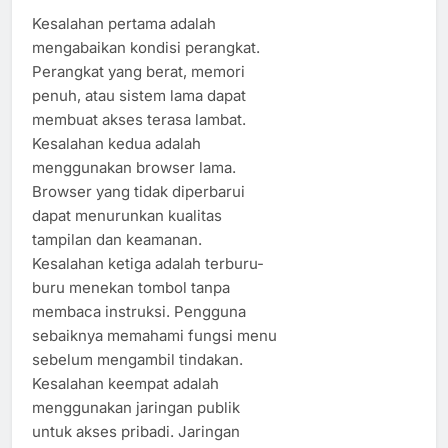
Kesalahan pertama adalah
mengabaikan kondisi perangkat.
Perangkat yang berat, memori
penuh, atau sistem lama dapat
membuat akses terasa lambat.
Kesalahan kedua adalah
menggunakan browser lama.
Browser yang tidak diperbarui
dapat menurunkan kualitas
tampilan dan keamanan.
Kesalahan ketiga adalah terburu-
buru menekan tombol tanpa
membaca instruksi. Pengguna
sebaiknya memahami fungsi menu
sebelum mengambil tindakan.
Kesalahan keempat adalah
menggunakan jaringan publik
untuk akses pribadi. Jaringan