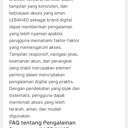
tampilan yang konsisten, dan
kebiasaan akses yang aman.
LEBAH4D sebagai brand digital
dapat memberikan pengalaman
yang lebih nyaman apabila
pengguna memahami faktor-faktor
yang memengaruhi akses.
Tampilan responsif, navigasi jelas,
keamanan akun, dan perangkat
yang stabil merupakan elemen
penting dalam menciptakan
pengalaman digital yang praktis.
Dengan pendekatan yang bijak dan
sistematis, pengguna dapat
menikmati akses yang lebih
terarah, aman, dan mudah
digunakan.
FAQ tentang Pengalaman