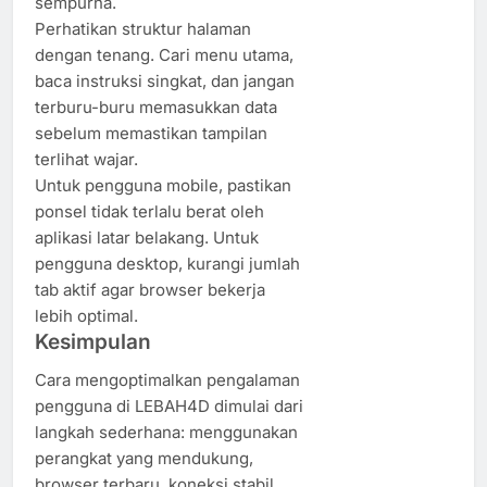
sempurna.
Perhatikan struktur halaman
dengan tenang. Cari menu utama,
baca instruksi singkat, dan jangan
terburu-buru memasukkan data
sebelum memastikan tampilan
terlihat wajar.
Untuk pengguna mobile, pastikan
ponsel tidak terlalu berat oleh
aplikasi latar belakang. Untuk
pengguna desktop, kurangi jumlah
tab aktif agar browser bekerja
lebih optimal.
Kesimpulan
Cara mengoptimalkan pengalaman
pengguna di LEBAH4D dimulai dari
langkah sederhana: menggunakan
perangkat yang mendukung,
browser terbaru, koneksi stabil,