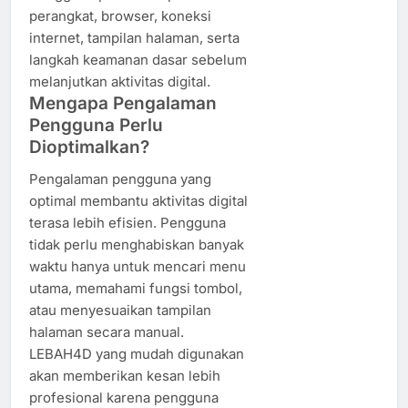
perangkat, browser, koneksi
internet, tampilan halaman, serta
langkah keamanan dasar sebelum
melanjutkan aktivitas digital.
Mengapa Pengalaman
Pengguna Perlu
Dioptimalkan?
Pengalaman pengguna yang
optimal membantu aktivitas digital
terasa lebih efisien. Pengguna
tidak perlu menghabiskan banyak
waktu hanya untuk mencari menu
utama, memahami fungsi tombol,
atau menyesuaikan tampilan
halaman secara manual.
LEBAH4D yang mudah digunakan
akan memberikan kesan lebih
profesional karena pengguna