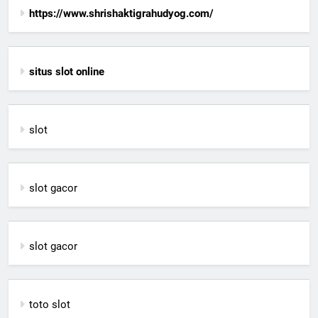
https://www.shrishaktigrahudyog.com/
situs slot online
slot
slot gacor
slot gacor
toto slot