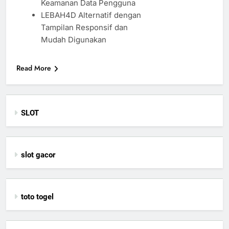
Keamanan Data Pengguna
LEBAH4D Alternatif dengan
Tampilan Responsif dan
Mudah Digunakan
Read More
SLOT
slot gacor
toto togel