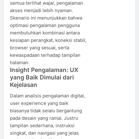
semua terlihat wajar, pengalaman
akses menjadi lebih nyaman.
Skenario ini menunjukkan bahwa
optimasi pengalaman pengguna
membutuhkan kombinasi antara
kesiapan perangkat, koneksi stabil,
browser yang sesuai, serta
kewaspadaan terhadap tampilan
halaman.
Insight Pengalaman: UX
yang Baik Dimulai dari
Kejelasan
Dalam analisis pengalaman digital,
user experience yang baik
biasanya tidak selalu bergantung
pada desain yang ramai. Justru
tampilan sederhana, instruksi
singkat, dan navigasi yang jelas