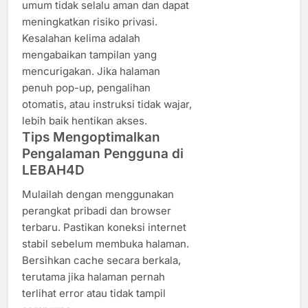
umum tidak selalu aman dan dapat
meningkatkan risiko privasi.
Kesalahan kelima adalah
mengabaikan tampilan yang
mencurigakan. Jika halaman
penuh pop-up, pengalihan
otomatis, atau instruksi tidak wajar,
lebih baik hentikan akses.
Tips Mengoptimalkan
Pengalaman Pengguna di
LEBAH4D
Mulailah dengan menggunakan
perangkat pribadi dan browser
terbaru. Pastikan koneksi internet
stabil sebelum membuka halaman.
Bersihkan cache secara berkala,
terutama jika halaman pernah
terlihat error atau tidak tampil