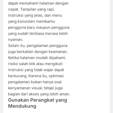
dapat memahami halaman dengan
cepat. Tampilan yang rapi,
instruksi yang jelas, dan menu
yang konsisten membantu
pengguna baru maupun pengguna
yang sudah terbiasa merasa lebih
nyaman.
Selain itu, pengalaman pengguna
juga berkaitan dengan keamanan.
Ketika halaman mudah dipahami,
risiko salah klik atau mengikuti
instruksi yang tidak wajar dapat
berkurang. Karena itu, optimasi
pengalaman bukan hanya soal
kenyamanan visual, tetapi juga
bagian dari akses yang lebih aman.
Gunakan Perangkat yang
Mendukung