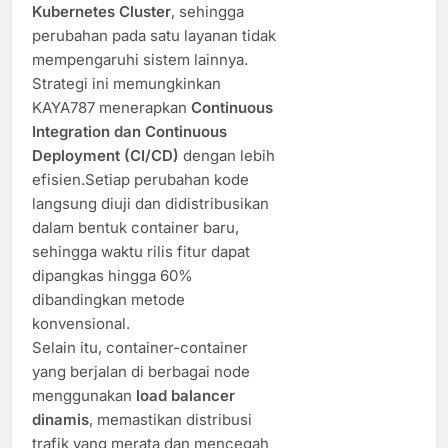
Kubernetes Cluster
, sehingga
perubahan pada satu layanan tidak
mempengaruhi sistem lainnya.
Strategi ini memungkinkan
KAYA787 menerapkan
Continuous
Integration dan Continuous
Deployment (CI/CD)
dengan lebih
efisien.Setiap perubahan kode
langsung diuji dan didistribusikan
dalam bentuk container baru,
sehingga waktu rilis fitur dapat
dipangkas hingga 60%
dibandingkan metode
konvensional.
Selain itu, container-container
yang berjalan di berbagai node
menggunakan
load balancer
dinamis
, memastikan distribusi
trafik yang merata dan mencegah