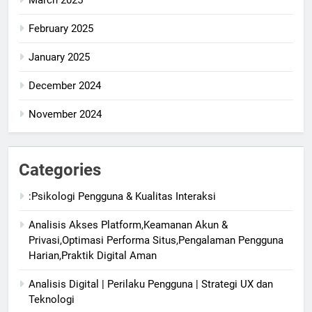
February 2025
January 2025
December 2024
November 2024
Categories
:Psikologi Pengguna & Kualitas Interaksi
Analisis Akses Platform,Keamanan Akun &
Privasi,Optimasi Performa Situs,Pengalaman Pengguna
Harian,Praktik Digital Aman
Analisis Digital | Perilaku Pengguna | Strategi UX dan
Teknologi