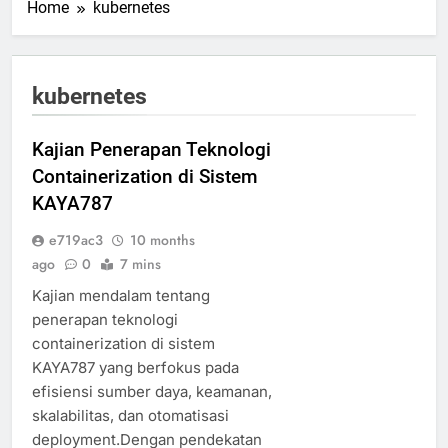
Home
kubernetes
kubernetes
Kajian Penerapan Teknologi
Containerization di Sistem
KAYA787
e719ac3
10 months
ago
0
7 mins
Kajian mendalam tentang
penerapan teknologi
containerization di sistem
KAYA787 yang berfokus pada
efisiensi sumber daya, keamanan,
skalabilitas, dan otomatisasi
deployment.Dengan pendekatan