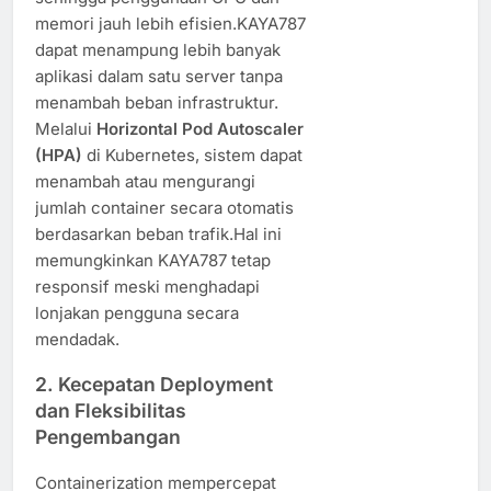
memori jauh lebih efisien.KAYA787
dapat menampung lebih banyak
aplikasi dalam satu server tanpa
menambah beban infrastruktur.
Melalui
Horizontal Pod Autoscaler
(HPA)
di Kubernetes, sistem dapat
menambah atau mengurangi
jumlah container secara otomatis
berdasarkan beban trafik.Hal ini
memungkinkan KAYA787 tetap
responsif meski menghadapi
lonjakan pengguna secara
mendadak.
2.
Kecepatan Deployment
dan Fleksibilitas
Pengembangan
Containerization mempercepat