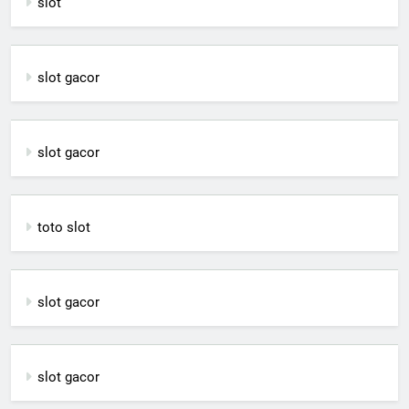
slot
slot gacor
slot gacor
toto slot
slot gacor
slot gacor