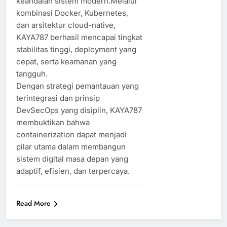
keandalan sistem modern.Melalui
kombinasi Docker, Kubernetes,
dan arsitektur cloud-native,
KAYA787 berhasil mencapai tingkat
stabilitas tinggi, deployment yang
cepat, serta keamanan yang
tangguh.
Dengan strategi pemantauan yang
terintegrasi dan prinsip
DevSecOps yang disiplin, KAYA787
membuktikan bahwa
containerization dapat menjadi
pilar utama dalam membangun
sistem digital masa depan yang
adaptif, efisien, dan terpercaya.
Read More