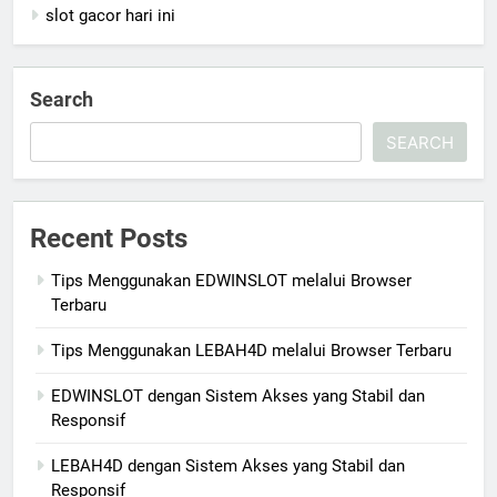
slot gacor hari ini
Search
SEARCH
Recent Posts
Tips Menggunakan EDWINSLOT melalui Browser
Terbaru
Tips Menggunakan LEBAH4D melalui Browser Terbaru
EDWINSLOT dengan Sistem Akses yang Stabil dan
Responsif
LEBAH4D dengan Sistem Akses yang Stabil dan
Responsif