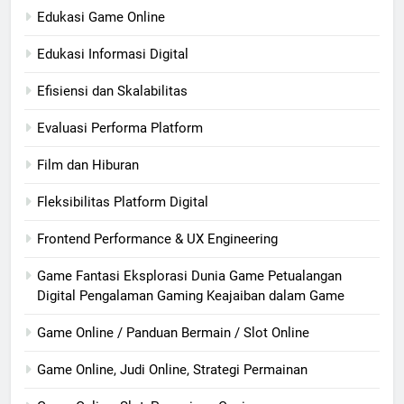
Edukasi Game Online
Edukasi Informasi Digital
Efisiensi dan Skalabilitas
Evaluasi Performa Platform
Film dan Hiburan
Fleksibilitas Platform Digital
Frontend Performance & UX Engineering
Game Fantasi Eksplorasi Dunia Game Petualangan
Digital Pengalaman Gaming Keajaiban dalam Game
Game Online / Panduan Bermain / Slot Online
Game Online, Judi Online, Strategi Permainan