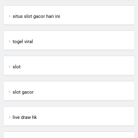
situs slot gacor hari ini
togel viral
slot
slot gacor
live draw hk