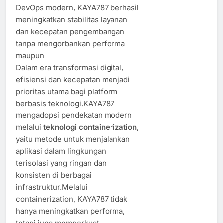
DevOps modern, KAYA787 berhasil
meningkatkan stabilitas layanan
dan kecepatan pengembangan
tanpa mengorbankan performa
maupun
Dalam era transformasi digital,
efisiensi dan kecepatan menjadi
prioritas utama bagi platform
berbasis teknologi.KAYA787
mengadopsi pendekatan modern
melalui
teknologi containerization
,
yaitu metode untuk menjalankan
aplikasi dalam lingkungan
terisolasi yang ringan dan
konsisten di berbagai
infrastruktur.Melalui
containerization, KAYA787 tidak
hanya meningkatkan performa,
tetapi juga memperkuat