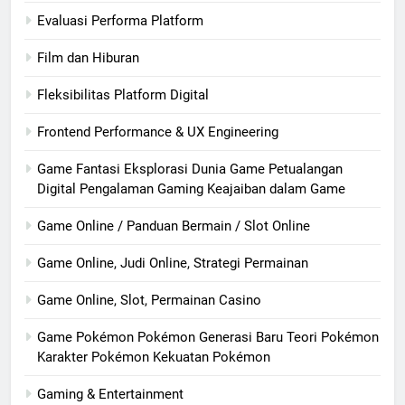
Evaluasi Performa Platform
Film dan Hiburan
Fleksibilitas Platform Digital
Frontend Performance & UX Engineering
Game Fantasi Eksplorasi Dunia Game Petualangan
Digital Pengalaman Gaming Keajaiban dalam Game
Game Online / Panduan Bermain / Slot Online
Game Online, Judi Online, Strategi Permainan
Game Online, Slot, Permainan Casino
Game Pokémon Pokémon Generasi Baru Teori Pokémon
Karakter Pokémon Kekuatan Pokémon
Gaming & Entertainment