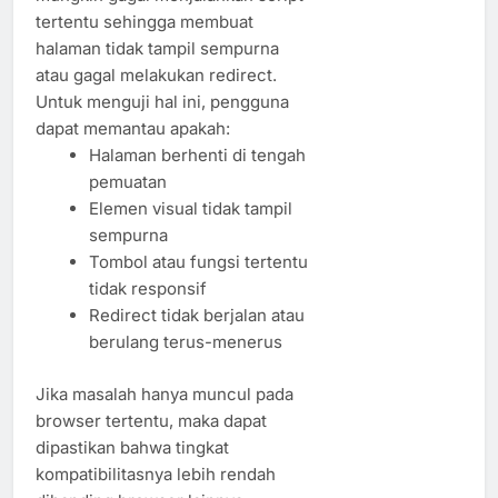
tertentu sehingga membuat
halaman tidak tampil sempurna
atau gagal melakukan redirect.
Untuk menguji hal ini, pengguna
dapat memantau apakah:
Halaman berhenti di tengah
pemuatan
Elemen visual tidak tampil
sempurna
Tombol atau fungsi tertentu
tidak responsif
Redirect tidak berjalan atau
berulang terus-menerus
Jika masalah hanya muncul pada
browser tertentu, maka dapat
dipastikan bahwa tingkat
kompatibilitasnya lebih rendah