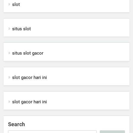
slot
situs slot
situs slot gacor
slot gacor hari ini
slot gacor hari ini
Search