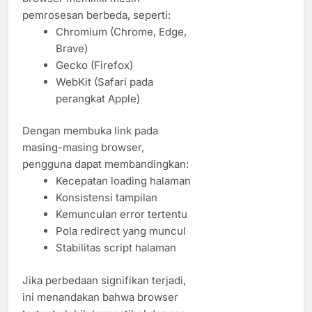
pemrosesan berbeda, seperti:
Chromium (Chrome, Edge,
Brave)
Gecko (Firefox)
WebKit (Safari pada
perangkat Apple)
Dengan membuka link pada
masing-masing browser,
pengguna dapat membandingkan:
Kecepatan loading halaman
Konsistensi tampilan
Kemunculan error tertentu
Pola redirect yang muncul
Stabilitas script halaman
Jika perbedaan signifikan terjadi,
ini menandakan bahwa browser