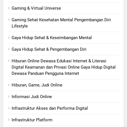
Gaming & Virtual Universe
Gaming Sehat Kesehatan Mental Pengembangan Diri
Lifestyle
Gaya Hidup Sehat & Keseimbangan Mental
Gaya Hidup Sehat & Pengembangan Diri
Hiburan Online Dewasa Edukasi Internet & Literasi
Digital Keamanan dan Privasi Online Gaya Hidup Digital
Dewasa Panduan Pengguna Internet
Hiburan, Game, Judi Online
Informasi Judi Online
Infrastruktur Akses dan Performa Digital
Infrastruktur Platform