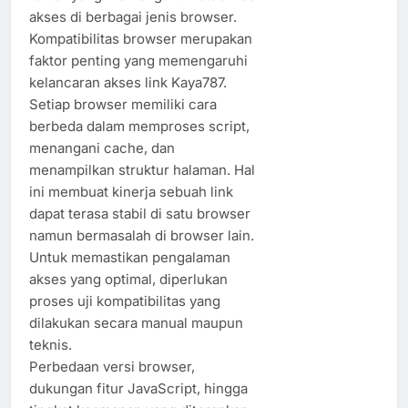
akses di berbagai jenis browser.
Kompatibilitas browser merupakan
faktor penting yang memengaruhi
kelancaran akses link Kaya787.
Setiap browser memiliki cara
berbeda dalam memproses script,
menangani cache, dan
menampilkan struktur halaman. Hal
ini membuat kinerja sebuah link
dapat terasa stabil di satu browser
namun bermasalah di browser lain.
Untuk memastikan pengalaman
akses yang optimal, diperlukan
proses uji kompatibilitas yang
dilakukan secara manual maupun
teknis.
Perbedaan versi browser,
dukungan fitur JavaScript, hingga