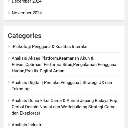
December 2024
November 2024
Categories
:Psikologi Pengguna & Kualitas Interaksi
Analisis Akses Platform,Keamanan Akun &
Privasi,Optimasi Performa Situs,Pengalaman Pengguna
Harian,Praktik Digital Aman
Analisis Digital | Perilaku Pengguna | Strategi UX dan
Teknologi
Analisis Dunia Fiksi Game & Anime Jepang Budaya Pop
Global Desain Narasi dan Worldbuilding Strategi Game
dan Eksplorasi
Analisis Industri