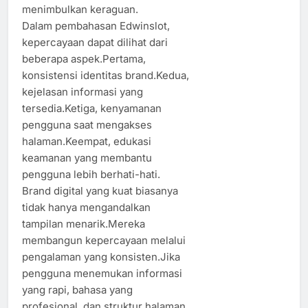
menimbulkan keraguan.
Dalam pembahasan Edwinslot,
kepercayaan dapat dilihat dari
beberapa aspek.Pertama,
konsistensi identitas brand.Kedua,
kejelasan informasi yang
tersedia.Ketiga, kenyamanan
pengguna saat mengakses
halaman.Keempat, edukasi
keamanan yang membantu
pengguna lebih berhati-hati.
Brand digital yang kuat biasanya
tidak hanya mengandalkan
tampilan menarik.Mereka
membangun kepercayaan melalui
pengalaman yang konsisten.Jika
pengguna menemukan informasi
yang rapi, bahasa yang
profesional, dan struktur halaman