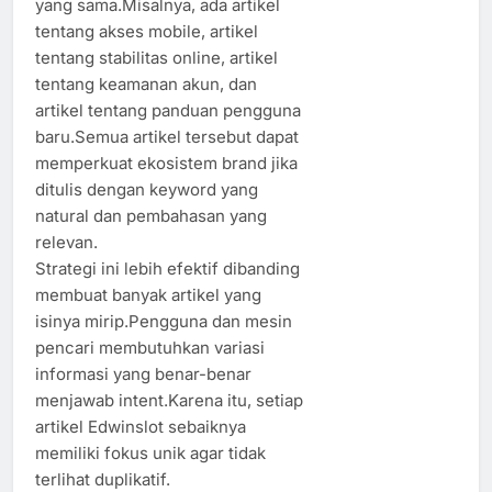
yang sama.Misalnya, ada artikel
tentang akses mobile, artikel
tentang stabilitas online, artikel
tentang keamanan akun, dan
artikel tentang panduan pengguna
baru.Semua artikel tersebut dapat
memperkuat ekosistem brand jika
ditulis dengan keyword yang
natural dan pembahasan yang
relevan.
Strategi ini lebih efektif dibanding
membuat banyak artikel yang
isinya mirip.Pengguna dan mesin
pencari membutuhkan variasi
informasi yang benar-benar
menjawab intent.Karena itu, setiap
artikel Edwinslot sebaiknya
memiliki fokus unik agar tidak
terlihat duplikatif.