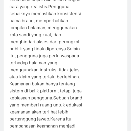
cara yang realistis.Pengguna
sebaiknya memastikan konsistensi
nama brand, memperhatikan
tampilan halaman, menggunakan
kata sandi yang kuat, dan
menghindari akses dari perangkat
publik yang tidak dipercaya.Selain
itu, pengguna juga perlu waspada
terhadap halaman yang
menggunakan instruksi tidak jelas
atau klaim yang terlalu berlebihan.
Keamanan bukan hanya tentang
sistem di balik platform, tetapi juga
kebiasaan pengguna.Sebuah brand
yang memberi ruang untuk edukasi
keamanan akan terlihat lebih
bertanggung jawab.Karena itu,
pembahasan keamanan menjadi