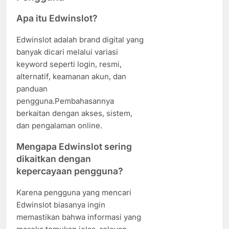
Apa itu Edwinslot?
Edwinslot adalah brand digital yang
banyak dicari melalui variasi
keyword seperti login, resmi,
alternatif, keamanan akun, dan
panduan
pengguna.Pembahasannya
berkaitan dengan akses, sistem,
dan pengalaman online.
Mengapa Edwinslot sering
dikaitkan dengan
kepercayaan pengguna?
Karena pengguna yang mencari
Edwinslot biasanya ingin
memastikan bahwa informasi yang