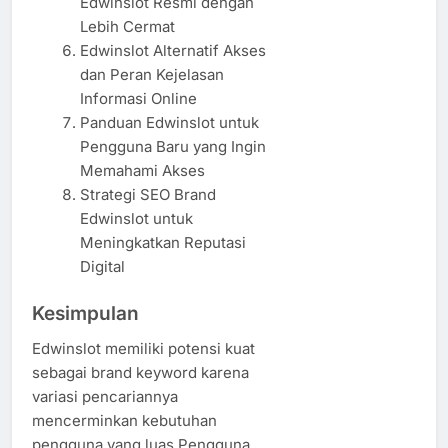
Edwinslot Resmi dengan
Lebih Cermat
Edwinslot Alternatif Akses
dan Peran Kejelasan
Informasi Online
Panduan Edwinslot untuk
Pengguna Baru yang Ingin
Memahami Akses
Strategi SEO Brand
Edwinslot untuk
Meningkatkan Reputasi
Digital
Kesimpulan
Edwinslot memiliki potensi kuat
sebagai brand keyword karena
variasi pencariannya
mencerminkan kebutuhan
pengguna yang luas.Pengguna