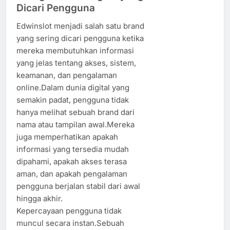
Dicari Pengguna
Edwinslot menjadi salah satu brand
yang sering dicari pengguna ketika
mereka membutuhkan informasi
yang jelas tentang akses, sistem,
keamanan, dan pengalaman
online.Dalam dunia digital yang
semakin padat, pengguna tidak
hanya melihat sebuah brand dari
nama atau tampilan awal.Mereka
juga memperhatikan apakah
informasi yang tersedia mudah
dipahami, apakah akses terasa
aman, dan apakah pengalaman
pengguna berjalan stabil dari awal
hingga akhir.
Kepercayaan pengguna tidak
muncul secara instan.Sebuah