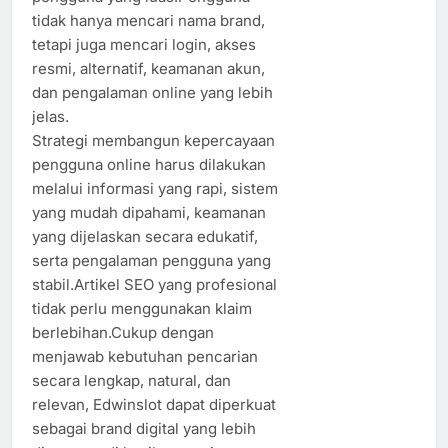
tidak hanya mencari nama brand,
tetapi juga mencari login, akses
resmi, alternatif, keamanan akun,
dan pengalaman online yang lebih
jelas.
Strategi membangun kepercayaan
pengguna online harus dilakukan
melalui informasi yang rapi, sistem
yang mudah dipahami, keamanan
yang dijelaskan secara edukatif,
serta pengalaman pengguna yang
stabil.Artikel SEO yang profesional
tidak perlu menggunakan klaim
berlebihan.Cukup dengan
menjawab kebutuhan pencarian
secara lengkap, natural, dan
relevan, Edwinslot dapat diperkuat
sebagai brand digital yang lebih