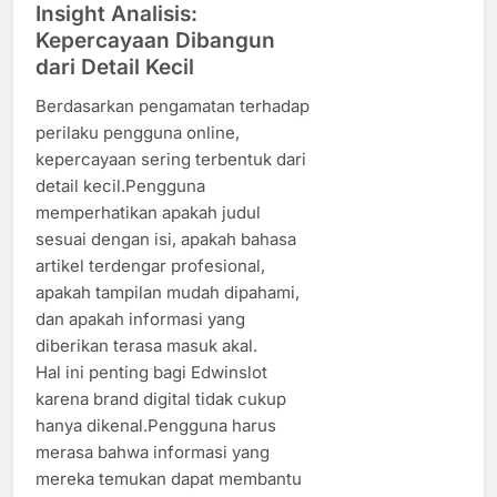
Insight Analisis:
Kepercayaan Dibangun
dari Detail Kecil
Berdasarkan pengamatan terhadap
perilaku pengguna online,
kepercayaan sering terbentuk dari
detail kecil.Pengguna
memperhatikan apakah judul
sesuai dengan isi, apakah bahasa
artikel terdengar profesional,
apakah tampilan mudah dipahami,
dan apakah informasi yang
diberikan terasa masuk akal.
Hal ini penting bagi Edwinslot
karena brand digital tidak cukup
hanya dikenal.Pengguna harus
merasa bahwa informasi yang
mereka temukan dapat membantu