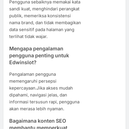
Pengguna sebaiknya memakai kata
sandi kuat, menghindari perangkat
publik, memeriksa konsistensi
nama brand, dan tidak membagikan
data sensitif pada halaman yang
terlihat tidak wajar.
Mengapa pengalaman
pengguna penting untuk
Edwinslot?
Pengalaman pengguna
memengaruhi persepsi
kepercayaan.Jika akses mudah
dipahami, navigasi jelas, dan
informasi tersusun rapi, pengguna
akan merasa lebih nyaman.
Bagaimana konten SEO
membantu memperkuat