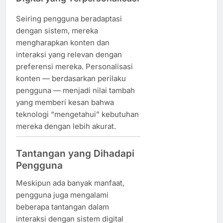
Seiring pengguna beradaptasi
dengan sistem, mereka
mengharapkan konten dan
interaksi yang relevan dengan
preferensi mereka. Personalisasi
konten — berdasarkan perilaku
pengguna — menjadi nilai tambah
yang memberi kesan bahwa
teknologi “mengetahui” kebutuhan
mereka dengan lebih akurat.
Tantangan yang Dihadapi
Pengguna
Meskipun ada banyak manfaat,
pengguna juga mengalami
beberapa tantangan dalam
interaksi dengan sistem digital