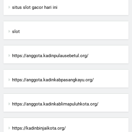
situs slot gacor hari ini
slot
https://anggota.kadinpulausebetul.org/
https://anggota.kadinkabpasangkayu.org/
https://anggota.kadinkablimapuluhkota.org/
https://kadinbinjaikota.org/