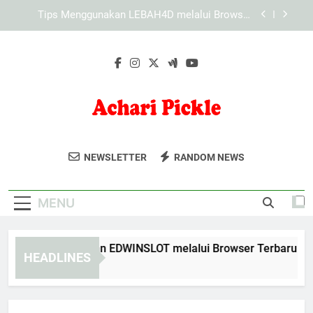
Skip
EDWINSLOT dengan Sistem Akses yang Stabil
to
dan Responsif
content
LEBAH4D dengan Sistem Akses yang Stabil dan
Responsif
Tips Menggunakan EDWINSLOT melalui Browser
Terbaru
Tips Menggunakan LEBAH4D melalui Browser
Terbaru
Achari Pickle
EDWINSLOT dengan Sistem Akses yang Stabil
Rasakan Kelezatan Acar Khas India Dari
dan Responsif
NEWSLETTER
RANDOM NEWS
Achari Pickle. Produk Autentik Dengan Rasa
LEBAH4D dengan Sistem Akses yang Stabil dan
Responsif
Yang Menggugah Selera.
MENU
ips Menggunakan EDWINSLOT melalui Browser Terbaru
HEADLINES
Week Ago