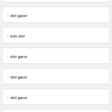
slot gacor
toto slot
slot gacor
slot gacor
slot gacor