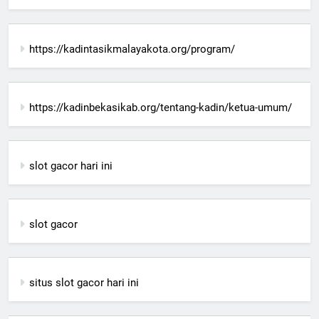
https://kadintasikmalayakota.org/program/
https://kadinbekasikab.org/tentang-kadin/ketua-umum/
slot gacor hari ini
slot gacor
situs slot gacor hari ini