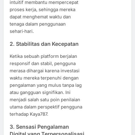
intuitif membantu mempercepat
proses kerja, sehingga mereka
dapat menghemat waktu dan
tenaga dalam penggunaan
sehari‑hari.
2. Stabilitas dan Kecepatan
Ketika sebuah platform berjalan
responsif dan stabil, pengguna
merasa dihargai karena investasi
waktu mereka terpenuhi dengan
pengalaman yang mulus tanpa lag
atau gangguan signifikan. Ini
menjadi salah satu poin penilaian
utama dalam perspektif pengguna
terhadap Kaya787.
3. Sensasi Pengalaman
Digital yang Terpersonalisasi