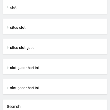
slot
situs slot
situs slot gacor
slot gacor hari ini
slot gacor hari ini
Search