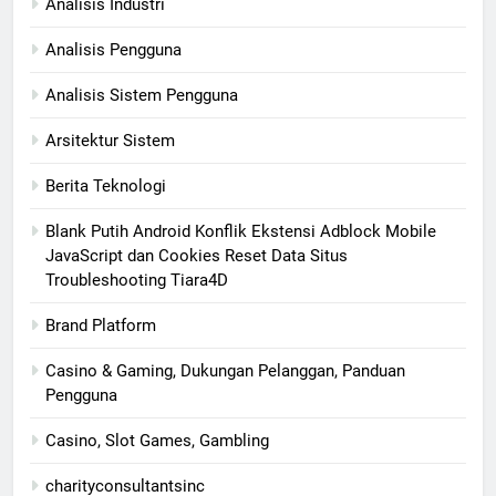
Analisis Industri
Analisis Pengguna
Analisis Sistem Pengguna
Arsitektur Sistem
Berita Teknologi
Blank Putih Android Konflik Ekstensi Adblock Mobile
JavaScript dan Cookies Reset Data Situs
Troubleshooting Tiara4D
Brand Platform
Casino & Gaming, Dukungan Pelanggan, Panduan
Pengguna
Casino, Slot Games, Gambling
charityconsultantsinc