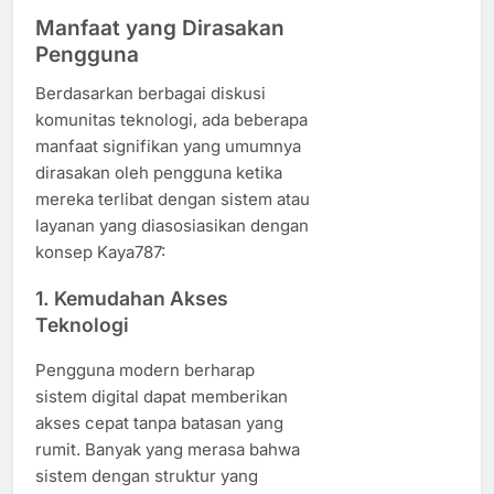
Manfaat yang Dirasakan
Pengguna
Berdasarkan berbagai diskusi
komunitas teknologi, ada beberapa
manfaat signifikan yang umumnya
dirasakan oleh pengguna ketika
mereka terlibat dengan sistem atau
layanan yang diasosiasikan dengan
konsep Kaya787:
1. Kemudahan Akses
Teknologi
Pengguna modern berharap
sistem digital dapat memberikan
akses cepat tanpa batasan yang
rumit. Banyak yang merasa bahwa
sistem dengan struktur yang