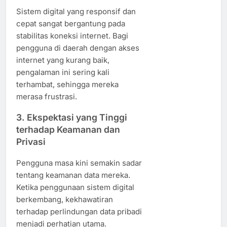
Sistem digital yang responsif dan
cepat sangat bergantung pada
stabilitas koneksi internet. Bagi
pengguna di daerah dengan akses
internet yang kurang baik,
pengalaman ini sering kali
terhambat, sehingga mereka
merasa frustrasi.
3. Ekspektasi yang Tinggi
terhadap Keamanan dan
Privasi
Pengguna masa kini semakin sadar
tentang keamanan data mereka.
Ketika penggunaan sistem digital
berkembang, kekhawatiran
terhadap perlindungan data pribadi
menjadi perhatian utama.