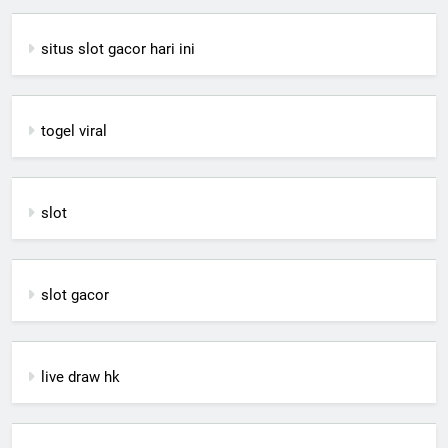
situs slot gacor hari ini
togel viral
slot
slot gacor
live draw hk