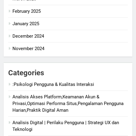
February 2025
January 2025
December 2024
November 2024
Categories
:Psikologi Pengguna & Kualitas Interaksi
Analisis Akses Platform,Keamanan Akun &
Privasi,Optimasi Performa Situs,Pengalaman Pengguna
Harian,Praktik Digital Aman
Analisis Digital | Perilaku Pengguna | Strategi UX dan
Teknologi