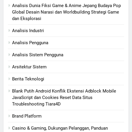
Analisis Dunia Fiksi Game & Anime Jepang Budaya Pop
Global Desain Narasi dan Worldbuilding Strategi Game
dan Eksplorasi
Analisis Industri
Analisis Pengguna
Analisis Sistem Pengguna
Arsitektur Sistem
Berita Teknologi
Blank Putih Android Konflik Ekstensi Adblock Mobile
JavaScript dan Cookies Reset Data Situs
Troubleshooting Tiara4D
Brand Platform
Casino & Gaming, Dukungan Pelanggan, Panduan