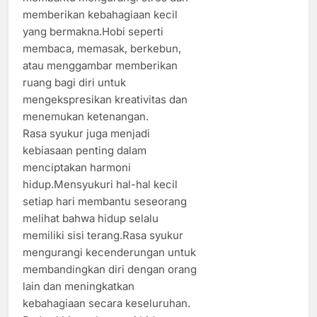
memberikan kebahagiaan kecil
yang bermakna.Hobi seperti
membaca, memasak, berkebun,
atau menggambar memberikan
ruang bagi diri untuk
mengekspresikan kreativitas dan
menemukan ketenangan.
Rasa syukur juga menjadi
kebiasaan penting dalam
menciptakan harmoni
hidup.Mensyukuri hal-hal kecil
setiap hari membantu seseorang
melihat bahwa hidup selalu
memiliki sisi terang.Rasa syukur
mengurangi kecenderungan untuk
membandingkan diri dengan orang
lain dan meningkatkan
kebahagiaan secara keseluruhan.