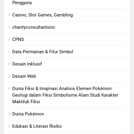
Pengguna
Casino, Slot Games, Gambling
charityconsultantsinc
CPNS
Data Permainan & Fitur Simbol
Desain Inklusif
Desain Web
Dunia Fiksi & Imajinasi Analisis Elemen Pokémon
Geologi dalam Fiksi Simbolisme Alam Studi Karakter
Makhluk Fiksi
Dunia Pokémon
Edukasi & Literasi Risiko