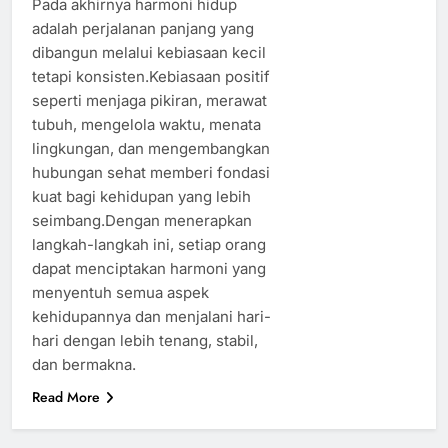
Pada akhirnya harmoni hidup
adalah perjalanan panjang yang
dibangun melalui kebiasaan kecil
tetapi konsisten.Kebiasaan positif
seperti menjaga pikiran, merawat
tubuh, mengelola waktu, menata
lingkungan, dan mengembangkan
hubungan sehat memberi fondasi
kuat bagi kehidupan yang lebih
seimbang.Dengan menerapkan
langkah-langkah ini, setiap orang
dapat menciptakan harmoni yang
menyentuh semua aspek
kehidupannya dan menjalani hari-
hari dengan lebih tenang, stabil,
dan bermakna.
Read More