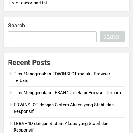
slot gacor hari ini
Search
SEARCH
Recent Posts
Tips Menggunakan EDWINSLOT melalui Browser
Terbaru
Tips Menggunakan LEBAH4D melalui Browser Terbaru
EDWINSLOT dengan Sistem Akses yang Stabil dan
Responsif
LEBAH4D dengan Sistem Akses yang Stabil dan
Responsif