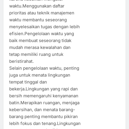
waktu.Menggunakan daftar
prioritas atau teknik manajemen
waktu membantu seseorang
menyelesaikan tugas dengan lebih
efisien.Pengelolaan waktu yang
baik membuat seseorang tidak
mudah merasa kewalahan dan
tetap memiliki ruang untuk
beristirahat.
Selain pengelolaan waktu, penting
juga untuk menata lingkungan
tempat tinggal dan
bekerja.Lingkungan yang rapi dan
bersih memengaruhi kenyamanan
batin.Merapikan ruangan, menjaga
kebersihan, dan menata barang-
barang penting membantu pikiran
lebih fokus dan tenang.Lingkungan