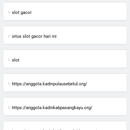
slot gacor
situs slot gacor hari ini
slot
https://anggota.kadinpulausebetul.org/
https://anggota.kadinkabpasangkayu.org/