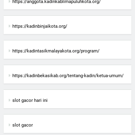
https://anggota.kadinkablimapuluhkota.org/
https://kadinbinjaikota.org/
https://kadintasikmalayakota.org/program/
https://kadinbekasikab.org/tentang-kadin/ketua-umum/
slot gacor hari ini
slot gacor