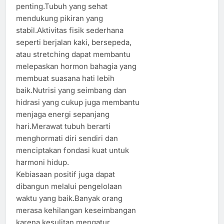
penting.Tubuh yang sehat
mendukung pikiran yang
stabil.Aktivitas fisik sederhana
seperti berjalan kaki, bersepeda,
atau stretching dapat membantu
melepaskan hormon bahagia yang
membuat suasana hati lebih
baik.Nutrisi yang seimbang dan
hidrasi yang cukup juga membantu
menjaga energi sepanjang
hari.Merawat tubuh berarti
menghormati diri sendiri dan
menciptakan fondasi kuat untuk
harmoni hidup.
Kebiasaan positif juga dapat
dibangun melalui pengelolaan
waktu yang baik.Banyak orang
merasa kehilangan keseimbangan
karena kesulitan mengatur