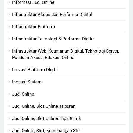
Informasi Judi Online
Infrastruktur Akses dan Performa Digital
Infrastruktur Platform
Infrastruktur Teknologi & Performa Digital
Infrastruktur Web, Keamanan Digital, Teknologi Server,
Panduan Akses, Edukasi Online
Inovasi Platform Digital
Inovasi Sistem
Judi Online
Judi Online, Slot Online, Hiburan
Judi Online, Slot Online, Tips & Trik
Judi Online, Slot, Kemenangan Slot