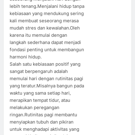
lebih tenang.Menjalani hidup tanpa
kebiasaan yang mendukung sering
kali membuat seseorang merasa
mudah stres dan kewalahan.Oleh
karena itu memulai dengan
langkah sederhana dapat menjadi
fondasi penting untuk membangun
harmoni hidup.
Salah satu kebiasaan positif yang
sangat berpengaruh adalah
memulai hari dengan rutinitas pagi
yang teratur.Misalnya bangun pada
waktu yang sama setiap hari,
merapikan tempat tidur, atau
melakukan peregangan
ringan.Rutinitas pagi membantu
menyiapkan tubuh dan pikiran
untuk menghadapi aktivitas yang