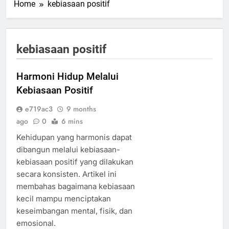
Home
kebiasaan positif
kebiasaan positif
Harmoni Hidup Melalui
Kebiasaan Positif
e719ac3
9 months
ago
0
6 mins
Kehidupan yang harmonis dapat
dibangun melalui kebiasaan-
kebiasaan positif yang dilakukan
secara konsisten. Artikel ini
membahas bagaimana kebiasaan
kecil mampu menciptakan
keseimbangan mental, fisik, dan
emosional.