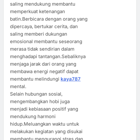
saling mendukung membantu
memperkuat ketenangan
batin.Berbicara dengan orang yang
dipercaya, bertukar cerita, dan
saling memberi dukungan
emosional membantu seseorang
merasa tidak sendirian dalam
menghadapi tantangan.Sebaliknya
menjaga jarak dari orang yang
membawa energi negatif dapat
membantu melindungi
kaya787
mental.
Selain hubungan sosial,
mengembangkan hobi juga
menjadi kebiasaan positif yang
mendukung harmoni
hidup.Meluangkan waktu untuk
melakukan kegiatan yang disukai
membantu mengurangi stres dan