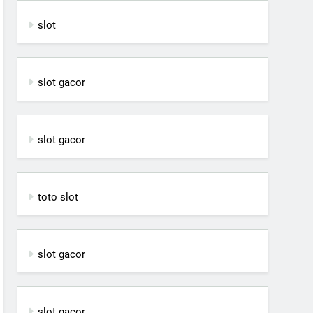
slot
slot gacor
slot gacor
toto slot
slot gacor
slot gacor