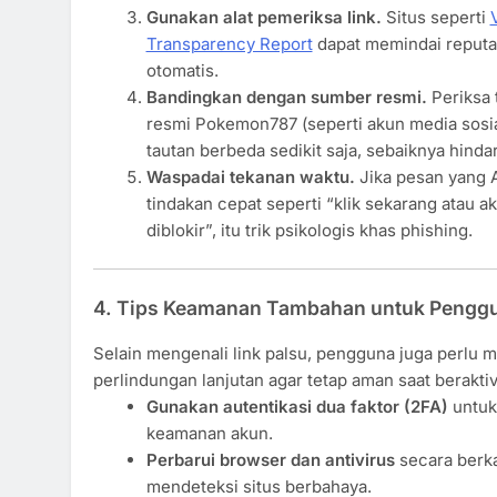
Gunakan alat pemeriksa link.
Situs seperti
Transparency Report
dapat memindai reputa
otomatis.
Bandingkan dengan sumber resmi.
Periksa 
resmi Pokemon787 (seperti akun media sosial 
tautan berbeda sedikit saja, sebaiknya hindar
Waspadai tekanan waktu.
Jika pesan yang 
tindakan cepat seperti “klik sekarang atau 
diblokir”, itu trik psikologis khas phishing.
4. Tips Keamanan Tambahan untuk Peng
Selain mengenali link palsu, pengguna juga perlu
perlindungan lanjutan agar tetap aman saat beraktivi
Gunakan autentikasi dua faktor (2FA)
untuk
keamanan akun.
Perbarui browser dan antivirus
secara berka
mendeteksi situs berbahaya.