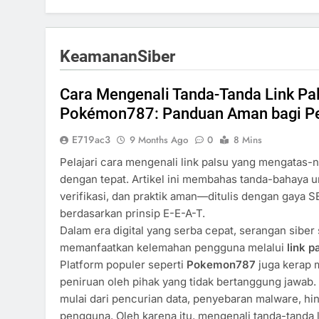
KeamananSiber
Cara Mengenali Tanda-Tanda Link Pa
Pokémon787: Panduan Aman bagi P
E719ac3
9 Months Ago
0
8 Mins
Pelajari cara mengenali link palsu yang mengata
dengan tepat. Artikel ini membahas tanda-bahaya 
verifikasi, dan praktik aman—ditulis dengan gaya S
berdasarkan prinsip E-E-A-T.
Dalam era digital yang serba cepat, serangan siber
memanfaatkan kelemahan pengguna melalui
link p
Platform populer seperti
Pokemon787
juga kerap m
peniruan oleh pihak yang tidak bertanggung jawa
mulai dari pencurian data, penyebaran malware, hi
pengguna. Oleh karena itu, mengenali tanda-tanda 