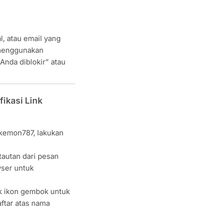
l, atau email yang
p menggunakan
Anda diblokir” atau
ikasi Link
kemon787, lakukan
tautan dari pesan
wser untuk
k ikon gembok untuk
aftar atas nama