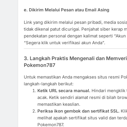
e. Dikirim Melalui Pesan atau Email Asing
Link yang dikirim melalui pesan pribadi, media sosia
tidak dikenal patut dicurigai. Penjahat siber kera
pendekatan personal dengan kalimat seperti “Akun 
“Segera klik untuk verifikasi akun Anda”.
3. Langkah Praktis Mengenali dan Memverif
Pokemon787
Untuk memastikan Anda mengakses situs resmi Po
langkah-langkah berikut:
Ketik URL secara manual.
Hindari mengklik 
acak. Ketik sendiri alamat resmi di bilah bro
memastikan keaslian.
Periksa ikon gembok dan sertifikat SSL.
Kli
melihat apakah sertifikat situs valid dan terd
Pokemon787.