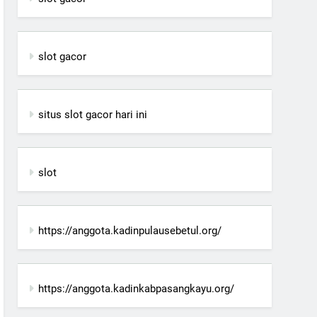
slot gacor
situs slot gacor hari ini
slot
https://anggota.kadinpulausebetul.org/
https://anggota.kadinkabpasangkayu.org/