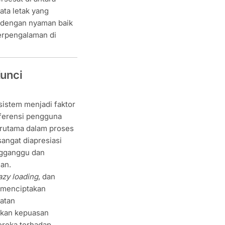
ata letak yang
n dengan nyaman baik
erpengalaman di
unci
sistem menjadi faktor
ferensi pengguna
rutama dalam proses
sangat diapresiasi
ngganggu dan
an.
azy loading
, dan
 menciptakan
atan
atkan kepuasan
ereka terhadap