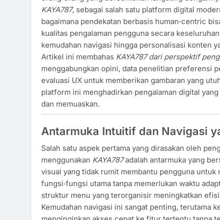
KAYA787
, sebagai salah satu platform digital mod
bagaimana pendekatan berbasis human‑centric bis
kualitas pengalaman pengguna secara keseluruhan 
kemudahan navigasi hingga personalisasi konten y
Artikel ini membahas
KAYA787 dari perspektif pen
menggabungkan opini, data penelitian preferensi 
evaluasi UX untuk memberikan gambaran yang utu
platform ini menghadirkan pengalaman digital yang 
dan memuaskan.
Antarmuka Intuitif dan Navigasi y
Salah satu aspek pertama yang dirasakan oleh pen
menggunakan
KAYA787
adalah antarmuka yang bersi
visual yang tidak rumit membantu pengguna untu
fungsi‑fungsi utama tanpa memerlukan waktu adapt
struktur menu yang terorganisir meningkatkan efisie
Kemudahan navigasi ini sangat penting, terutama k
menginginkan akses cepat ke fitur tertentu tanpa te