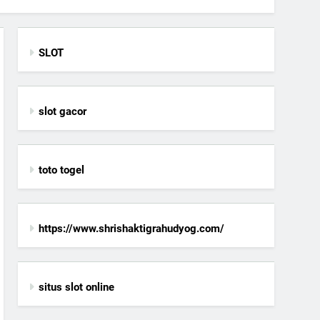
SLOT
slot gacor
toto togel
https://www.shrishaktigrahudyog.com/
situs slot online