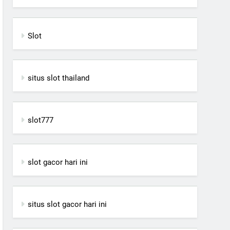
Slot
situs slot thailand
slot777
slot gacor hari ini
situs slot gacor hari ini