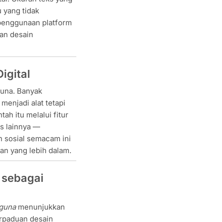
u yang tidak
enggunaan platform
an desain
igital
una. Banyak
enjadi alat tetapi
ah itu melalui fitur
as lainnya —
n sosial semacam ini
an yang lebih dalam.
 sebagai
gguna
menunjukkan
erpaduan desain