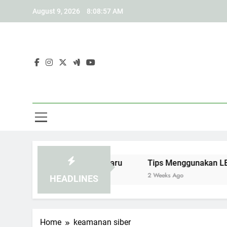
Skip
August 9, 2026
8:08:58 AM
to
content
Ach
Rasakan Ke
lui Browser Terbaru
Tips Menggunakan LEBAH4D mela
2 Weeks Ago
HEADLINES
Home
keamanan siber