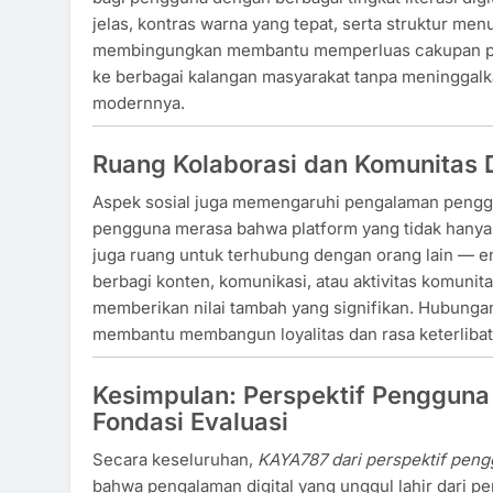
jelas, kontras warna yang tepat, serta struktur men
membingungkan membantu memperluas cakupan p
ke berbagai kalangan masyarakat tanpa meninggalk
modernnya.
Ruang Kolaborasi dan Komunitas D
Aspek sosial juga memengaruhi pengalaman pengg
pengguna merasa bahwa platform yang tidak hanya m
juga ruang untuk terhubung dengan orang lain — ent
berbagi konten, komunikasi, atau aktivitas komunit
memberikan nilai tambah yang signifikan. Hubunga
membantu membangun loyalitas dan rasa keterlibat
Kesimpulan: Perspektif Pengguna
Fondasi Evaluasi
Secara keseluruhan,
KAYA787 dari perspektif pen
bahwa pengalaman digital yang unggul lahir dari p