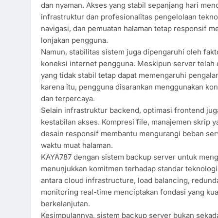
dan nyaman. Akses yang stabil sepanjang hari me
infrastruktur dan profesionalitas pengelolaan tekno
navigasi, dan pemuatan halaman tetap responsif me
lonjakan pengguna.
Namun, stabilitas sistem juga dipengaruhi oleh fakt
koneksi internet pengguna. Meskipun server telah d
yang tidak stabil tetap dapat memengaruhi pengala
karena itu, pengguna disarankan menggunakan kon
dan terpercaya.
Selain infrastruktur backend, optimasi frontend j
kestabilan akses. Kompresi file, manajemen skrip ya
desain responsif membantu mengurangi beban se
waktu muat halaman.
KAYA787 dengan sistem backup server untuk meng
menunjukkan komitmen terhadap standar teknologi 
antara cloud infrastructure, load balancing, redunda
monitoring real-time menciptakan fondasi yang kua
berkelanjutan.
Kesimpulannya, sistem backup server bukan sekadar