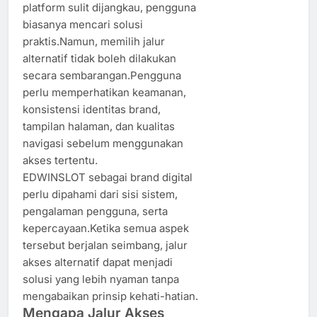
platform sulit dijangkau, pengguna
biasanya mencari solusi
praktis.Namun, memilih jalur
alternatif tidak boleh dilakukan
secara sembarangan.Pengguna
perlu memperhatikan keamanan,
konsistensi identitas brand,
tampilan halaman, dan kualitas
navigasi sebelum menggunakan
akses tertentu.
EDWINSLOT sebagai brand digital
perlu dipahami dari sisi sistem,
pengalaman pengguna, serta
kepercayaan.Ketika semua aspek
tersebut berjalan seimbang, jalur
akses alternatif dapat menjadi
solusi yang lebih nyaman tanpa
mengabaikan prinsip kehati-hatian.
Mengapa Jalur Akses