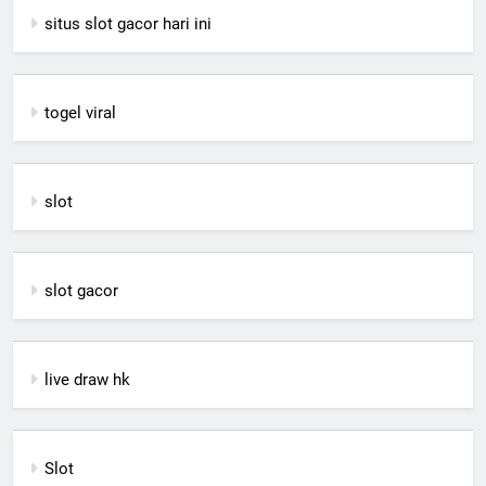
situs slot gacor hari ini
togel viral
slot
slot gacor
live draw hk
Slot