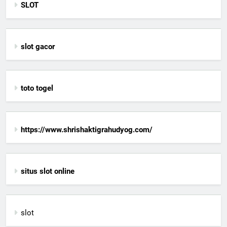
SLOT
slot gacor
toto togel
https://www.shrishaktigrahudyog.com/
situs slot online
slot