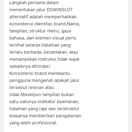
Langkah pertama dalam
menentukan jalur EDWINSLOT
alternatif adalah memperhatikan
konsistensi identitas brand.Nama,
tampilan, struktur menu, gaya
bahasa, dan elemen visual perlu
terlihat selaras.Halaman yang
terlalu berbeda, berantakan, atau
menampilkan instruksi tidak wajar
sebaiknya dihindari.
Konsistensi brand membantu
pengguna mengenali apakah jalur
tersebut relevan atau
tidak.Meskipun tampilan bukan
satu-satunya indikator keamanan,
halaman yang rapi dan terstruktur
biasanya memberikan pengalaman
yang lebih profesional.