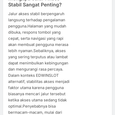
Stabil Sangat Penting?
Jalur akses stabil berpengaruh
langsung terhadap pengalaman
pengguna.Halaman yang mudah
dibuka, respons tombol yang
cepat, serta navigasi yang rapi
akan membuat pengguna merasa
lebih nyaman.Sebaliknya, akses
yang sering terputus atau lambat
dapat menimbulkan kebingungan
dan mengurangi rasa percaya.
Dalam konteks EDWINSLOT
alternatif, stabilitas akses menjadi
faktor utama karena pengguna
biasanya mencari jalur tersebut
ketika akses utama sedang tidak
optimal.Penyebabnya bisa
bermacam-macam, mulai dari