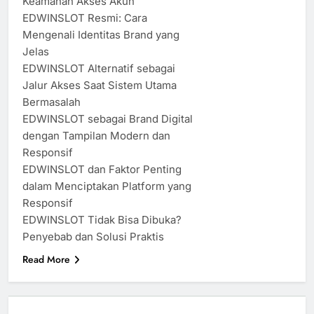
Keamanan Akses Akun
EDWINSLOT Resmi: Cara
Mengenali Identitas Brand yang
Jelas
EDWINSLOT Alternatif sebagai
Jalur Akses Saat Sistem Utama
Bermasalah
EDWINSLOT sebagai Brand Digital
dengan Tampilan Modern dan
Responsif
EDWINSLOT dan Faktor Penting
dalam Menciptakan Platform yang
Responsif
EDWINSLOT Tidak Bisa Dibuka?
Penyebab dan Solusi Praktis
Read More