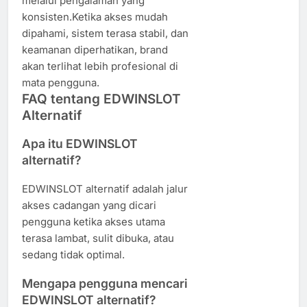
melalui pengalaman yang
konsisten.Ketika akses mudah
dipahami, sistem terasa stabil, dan
keamanan diperhatikan, brand
akan terlihat lebih profesional di
mata pengguna.
FAQ tentang EDWINSLOT
Alternatif
Apa itu EDWINSLOT
alternatif?
EDWINSLOT alternatif adalah jalur
akses cadangan yang dicari
pengguna ketika akses utama
terasa lambat, sulit dibuka, atau
sedang tidak optimal.
Mengapa pengguna mencari
EDWINSLOT alternatif?