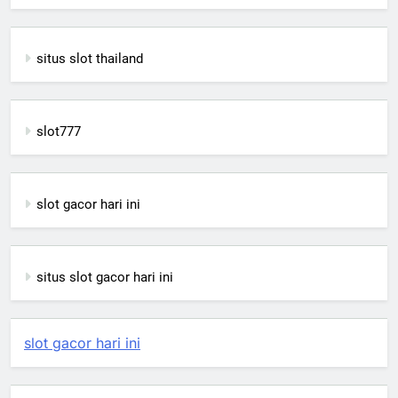
situs slot thailand
slot777
slot gacor hari ini
situs slot gacor hari ini
slot gacor hari ini