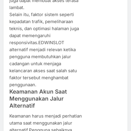
juga dapat membuat akses terasa
lambat.
Selain itu, faktor sistem seperti
kepadatan trafik, pemeliharaan
teknis, dan optimasi halaman juga
dapat memengaruhi
responsivitas.EDWINSLOT
alternatif menjadi relevan ketika
pengguna membutuhkan jalur
cadangan untuk menjaga
kelancaran akses saat salah satu
faktor tersebut menghambat
penggunaan.
Keamanan Akun Saat
Menggunakan Jalur
Alternatif
Keamanan harus menjadi perhatian
utama saat menggunakan jalur
alternatif.Pengguna sebaiknya