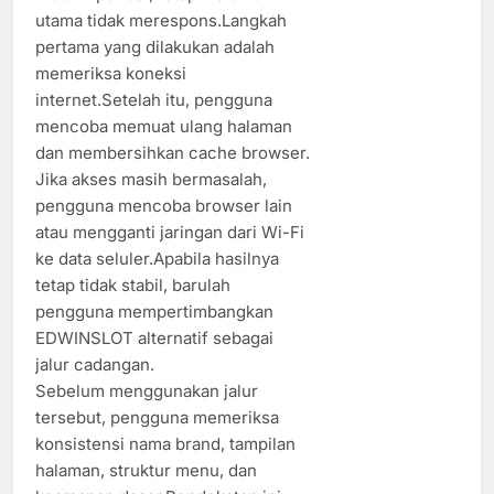
utama tidak merespons.Langkah
pertama yang dilakukan adalah
memeriksa koneksi
internet.Setelah itu, pengguna
mencoba memuat ulang halaman
dan membersihkan cache browser.
Jika akses masih bermasalah,
pengguna mencoba browser lain
atau mengganti jaringan dari Wi-Fi
ke data seluler.Apabila hasilnya
tetap tidak stabil, barulah
pengguna mempertimbangkan
EDWINSLOT alternatif sebagai
jalur cadangan.
Sebelum menggunakan jalur
tersebut, pengguna memeriksa
konsistensi nama brand, tampilan
halaman, struktur menu, dan