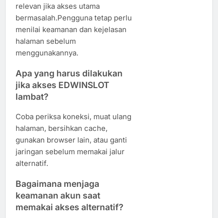
relevan jika akses utama
bermasalah.Pengguna tetap perlu
menilai keamanan dan kejelasan
halaman sebelum
menggunakannya.
Apa yang harus dilakukan
jika akses EDWINSLOT
lambat?
Coba periksa koneksi, muat ulang
halaman, bersihkan cache,
gunakan browser lain, atau ganti
jaringan sebelum memakai jalur
alternatif.
Bagaimana menjaga
keamanan akun saat
memakai akses alternatif?