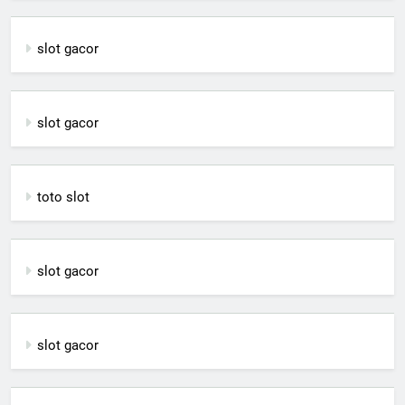
slot gacor
slot gacor
toto slot
slot gacor
slot gacor