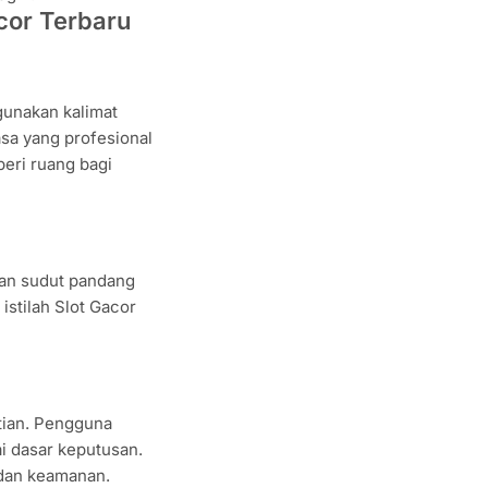
cor Terbaru
ggunakan kalimat
asa yang profesional
eri ruang bagi
 dan sudut pandang
istilah Slot Gacor
atian. Pengguna
ai dasar keputusan.
 dan keamanan.