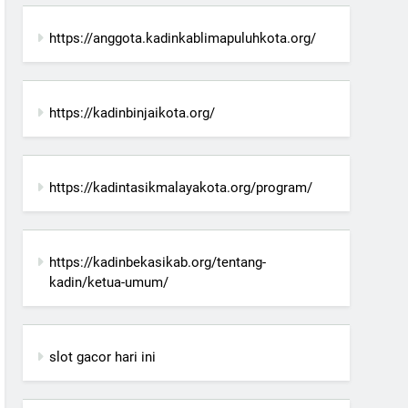
https://anggota.kadinkablimapuluhkota.org/
https://kadinbinjaikota.org/
https://kadintasikmalayakota.org/program/
https://kadinbekasikab.org/tentang-
kadin/ketua-umum/
slot gacor hari ini