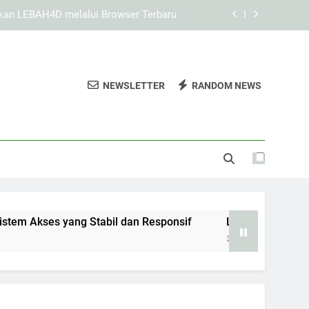
kan LEBAH4D melalui Browser Terbaru
tem Akses yang Stabil dan Responsif
tem Akses yang Stabil dan Responsif
NEWSLETTER
RANDOM NEWS
 EDWINSLOT melalui Browser Terbaru
 Dengan Rasa Yang Menggugah Selera.
kan LEBAH4D melalui Browser Terbaru
tem Akses yang Stabil dan Responsif
tem Akses yang Stabil dan Responsif
yang Stabil dan Responsif
LEBAH4D dengan Sistem Akse
3 Weeks Ago