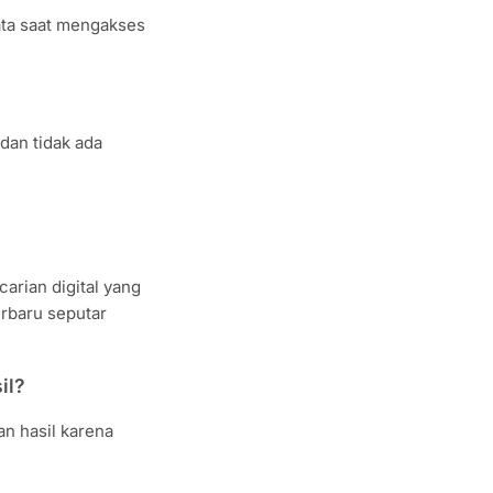
ta saat mengakses
 dan tidak ada
carian digital yang
erbaru seputar
il?
an hasil karena