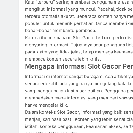
Kata “terbaru” sering membuat pengguna merasa h
mengikuti informasi yang muncul. Padahal, tidak s
terbaru otomatis akurat. Beberapa konten hanya me
populer untuk menarik perhatian, tanpa memberika
benar-benar membantu pembaca.
Karena itu, memahami Slot Gacor terbaru perlu di
menyaring informasi. Tujuannya agar pengguna ti
pada klaim yang tidak jelas, tetap menjaga keama
membaca konten secara lebih kritis.
Mengapa Informasi Slot Gacor Per
Informasi di internet sangat beragam. Ada artikel 
secara edukatif, ada yang hanya mengulang kata ku
yang menggunakan klaim berlebihan. Pengguna p
membedakan mana informasi yang memberi wawas
hanya mengejar klik.
Dalam konteks Slot Gacor, informasi yang baik seh
menjanjikan hasil pasti. Konten yang lebih sehat b
istilah, konteks penggunaan, keamanan akses, ser