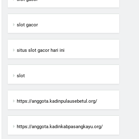
slot gacor
situs slot gacor hari ini
slot
https://anggota.kadinpulausebetul.org/
https://anggota.kadinkabpasangkayu.org/