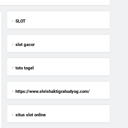
SLOT
slot gacor
toto togel
https://www.shrishaktigrahudyog.com/
situs slot online