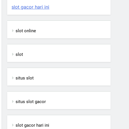
slot gacor hari ini
slot online
slot
situs slot
situs slot gacor
slot gacor hari ini