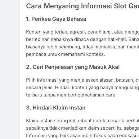
Cara Menyaring Informasi Slot Ga
1. Periksa Gaya Bahasa
Konten yang terlalu agresif, penuh janji, atau men
berlebihan sebaiknya dibaca dengan hati-hati. Bah
biasanya lebih seimbang, tidak memaksa, dan memb
pembaca untuk memahami konteks.
2. Cari Penjelasan yang Masuk Akal
Pilih informasi yang menjelaskan alasan, batasan,
secara jelas. Hindari konten yang hanya mengulang 
terbaru tanpa memberi pemahaman baru.
3. Hindari Klaim Instan
Klaim instan sering kali dibuat untuk menarik perh
sebaiknya tidak menjadikan klaim seperti itu sebag
Informasi yang baik akan lebih fokus pada edukasi