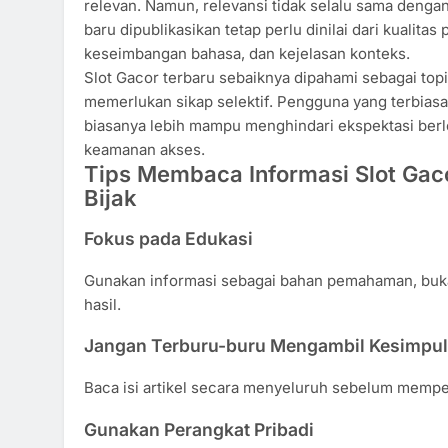
relevan. Namun, relevansi tidak selalu sama denga
baru dipublikasikan tetap perlu dinilai dari kualitas 
keseimbangan bahasa, dan kejelasan konteks.
Slot Gacor terbaru sebaiknya dipahami sebagai top
memerlukan sikap selektif. Pengguna yang terbias
biasanya lebih mampu menghindari ekspektasi ber
keamanan akses.
Tips Membaca Informasi Slot Gac
Bijak
Fokus pada Edukasi
Gunakan informasi sebagai bahan pemahaman, buk
hasil.
Jangan Terburu-buru Mengambil Kesimpu
Baca isi artikel secara menyeluruh sebelum memper
Gunakan Perangkat Pribadi