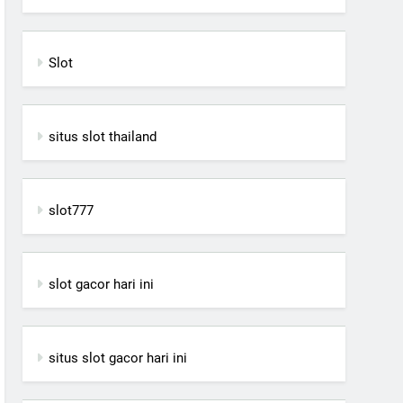
Slot
situs slot thailand
slot777
slot gacor hari ini
situs slot gacor hari ini