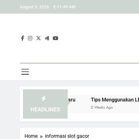
Skip
August 9, 2026
8:11:50 AM
to
content
Ach
Rasakan Ke
alui Browser Terbaru
Tips Menggunakan LEBAH4D mela
2 Weeks Ago
HEADLINES
Home
informasi slot gacor