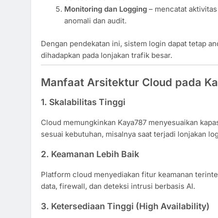
Monitoring dan Logging
– mencatat aktivitas
anomali dan audit.
Dengan pendekatan ini, sistem login dapat tetap a
dihadapkan pada lonjakan trafik besar.
Manfaat Arsitektur Cloud pada K
1.
Skalabilitas Tinggi
Cloud memungkinkan Kaya787 menyesuaikan kapasi
sesuai kebutuhan, misalnya saat terjadi lonjakan lo
2.
Keamanan Lebih Baik
Platform cloud menyediakan fitur keamanan terinteg
data, firewall, dan deteksi intrusi berbasis AI.
3.
Ketersediaan Tinggi (High Availability)