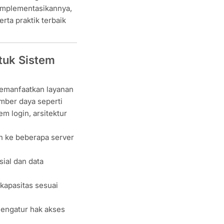
implementasikannya,
rta praktik terbaik
tuk Sistem
memanfaatkan layanan
mber daya seperti
m login, arsitektur
in ke beberapa server
ial dan data
apasitas sesuai
engatur hak akses