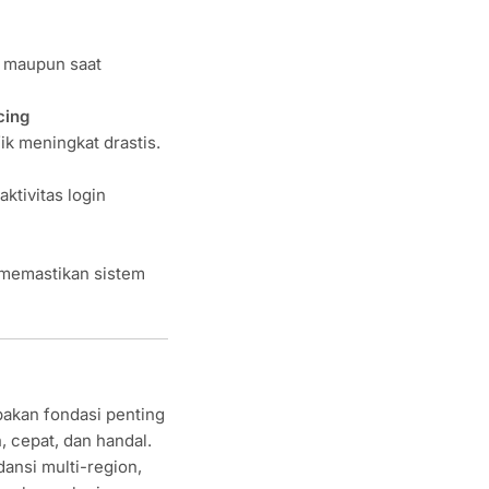
it maupun saat
cing
k meningkat drastis.
tivitas login
 memastikan sistem
akan fondasi penting
 cepat, dan handal.
ansi multi-region,