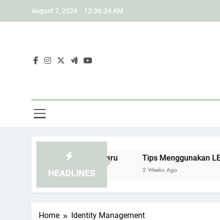
Skip
August 7, 2026
12:36:25 AM
to
content
Ach
Rasakan Ke
elalui Browser Terbaru
Tips Menggunakan LEBAH4D me
2 Weeks Ago
HEADLINES
Home
Identity Management