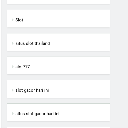
Slot
situs slot thailand
slot777
slot gacor hari ini
situs slot gacor hari ini