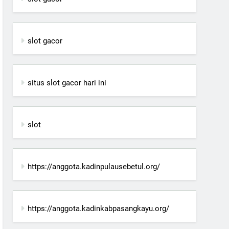
slot gacor
situs slot gacor hari ini
slot
https://anggota.kadinpulausebetul.org/
https://anggota.kadinkabpasangkayu.org/