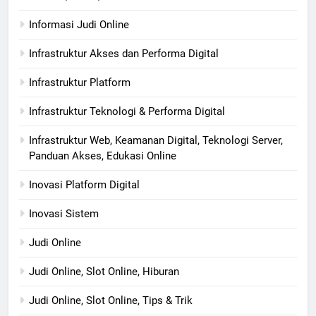
Informasi Judi Online
Infrastruktur Akses dan Performa Digital
Infrastruktur Platform
Infrastruktur Teknologi & Performa Digital
Infrastruktur Web, Keamanan Digital, Teknologi Server,
Panduan Akses, Edukasi Online
Inovasi Platform Digital
Inovasi Sistem
Judi Online
Judi Online, Slot Online, Hiburan
Judi Online, Slot Online, Tips & Trik