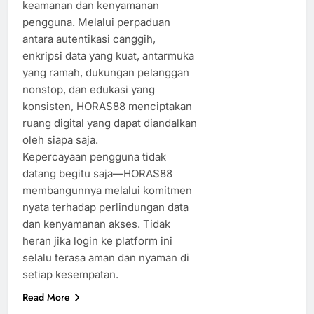
keamanan dan kenyamanan
pengguna. Melalui perpaduan
antara autentikasi canggih,
enkripsi data yang kuat, antarmuka
yang ramah, dukungan pelanggan
nonstop, dan edukasi yang
konsisten, HORAS88 menciptakan
ruang digital yang dapat diandalkan
oleh siapa saja.
Kepercayaan pengguna tidak
datang begitu saja—HORAS88
membangunnya melalui komitmen
nyata terhadap perlindungan data
dan kenyamanan akses. Tidak
heran jika login ke platform ini
selalu terasa aman dan nyaman di
setiap kesempatan.
Read More