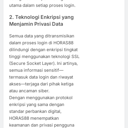
utama dalam setiap proses login.
2. Teknologi Enkripsi yang
Menjamin Privasi Data
Semua data yang ditransmisikan
dalam proses login di HORAS88
dilindungi dengan enkripsi tingkat
tinggi menggunakan teknologi SSL
(Secure Socket Layer). Ini artinya,
semua informasi sensitif—
termasuk data login dan riwayat
akses—terjaga dari pihak ketiga
atau ancaman siber.
Dengan menggunakan protokol
enkripsi yang sama dengan
standar perbankan digital,
HORAS88 menempatkan
keamanan dan privasi pengguna