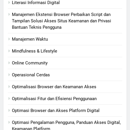
Literasi Informasi Digital
Manajemen Ekstensi Browser Perbaikan Script dan
Tampilan Solusi Akses Situs Keamanan dan Privasi
Bantuan Teknis Pengguna
Manajemen Waktu
Mindfulness & Lifestyle
Online Community
Operasional Cerdas
Optimalisasi Browser dan Keamanan Akses
Optimalisasi Fitur dan Efisiensi Penggunaan
Optimasi Browser dan Akses Platform Digital
Optimasi Pengalaman Pengguna, Panduan Akses Digital,
Keamanan Platform