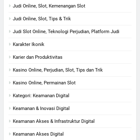
Judi Online, Slot, Kemenangan Slot
Judi Online, Slot, Tips & Trik
Judi Slot Online, Teknologi Perjudian, Platform Judi
Karakter Ikonik
Karier dan Produktivitas
Kasino Online, Perjudian, Slot, Tips dan Trik
Kasino Online, Permainan Slot
Kategori: Keamanan Digital
Keamanan & Inovasi Digital
Keamanan Akses & Infrastruktur Digital
Keamanan Akses Digital