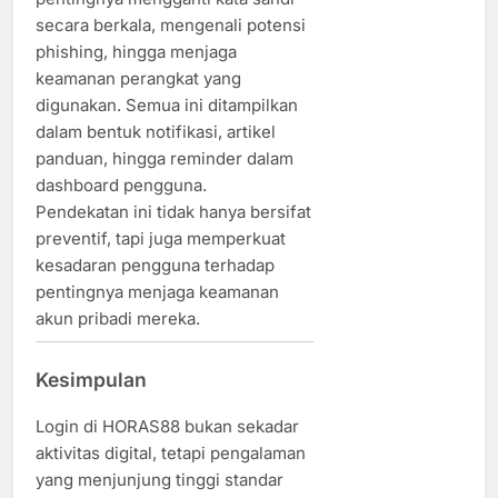
secara berkala, mengenali potensi
phishing, hingga menjaga
keamanan perangkat yang
digunakan. Semua ini ditampilkan
dalam bentuk notifikasi, artikel
panduan, hingga reminder dalam
dashboard pengguna.
Pendekatan ini tidak hanya bersifat
preventif, tapi juga memperkuat
kesadaran pengguna terhadap
pentingnya menjaga keamanan
akun pribadi mereka.
Kesimpulan
Login di HORAS88 bukan sekadar
aktivitas digital, tetapi pengalaman
yang menjunjung tinggi standar