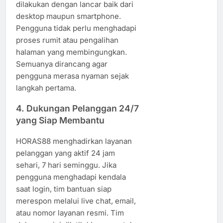
dilakukan dengan lancar baik dari
desktop maupun smartphone.
Pengguna tidak perlu menghadapi
proses rumit atau pengalihan
halaman yang membingungkan.
Semuanya dirancang agar
pengguna merasa nyaman sejak
langkah pertama.
4. Dukungan Pelanggan 24/7
yang Siap Membantu
HORAS88 menghadirkan layanan
pelanggan yang aktif 24 jam
sehari, 7 hari seminggu. Jika
pengguna menghadapi kendala
saat login, tim bantuan siap
merespon melalui live chat, email,
atau nomor layanan resmi. Tim