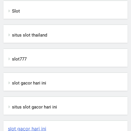
Slot
situs slot thailand
slot777
slot gacor hari ini
situs slot gacor hari ini
slot gacor hari ini