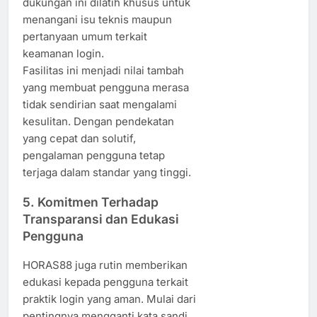
dukungan ini dilatih khusus untuk
menangani isu teknis maupun
pertanyaan umum terkait
keamanan login.
Fasilitas ini menjadi nilai tambah
yang membuat pengguna merasa
tidak sendirian saat mengalami
kesulitan. Dengan pendekatan
yang cepat dan solutif,
pengalaman pengguna tetap
terjaga dalam standar yang tinggi.
5. Komitmen Terhadap
Transparansi dan Edukasi
Pengguna
HORAS88 juga rutin memberikan
edukasi kepada pengguna terkait
praktik login yang aman. Mulai dari
pentingnya mengganti kata sandi