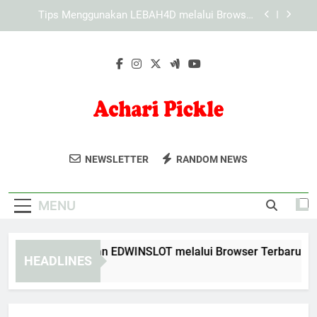
Skip
EDWINSLOT dengan Sistem Akses yang Stabil
to
dan Responsif
content
LEBAH4D dengan Sistem Akses yang Stabil dan
Responsif
Tips Menggunakan EDWINSLOT melalui Browser
Terbaru
Tips Menggunakan LEBAH4D melalui Browser
Terbaru
Achari Pickle
EDWINSLOT dengan Sistem Akses yang Stabil
Rasakan Kelezatan Acar Khas India Dari
dan Responsif
NEWSLETTER
RANDOM NEWS
Achari Pickle. Produk Autentik Dengan Rasa
LEBAH4D dengan Sistem Akses yang Stabil dan
Responsif
Yang Menggugah Selera.
MENU
ips Menggunakan EDWINSLOT melalui Browser Terbaru
HEADLINES
Weeks Ago