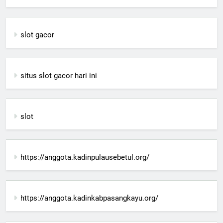
slot gacor
situs slot gacor hari ini
slot
https://anggota.kadinpulausebetul.org/
https://anggota.kadinkabpasangkayu.org/