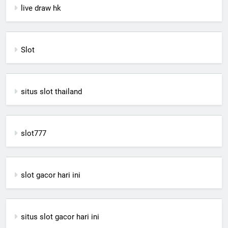
live draw hk
Slot
situs slot thailand
slot777
slot gacor hari ini
situs slot gacor hari ini