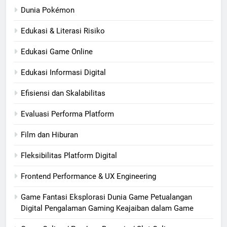
Dunia Pokémon
Edukasi & Literasi Risiko
Edukasi Game Online
Edukasi Informasi Digital
Efisiensi dan Skalabilitas
Evaluasi Performa Platform
Film dan Hiburan
Fleksibilitas Platform Digital
Frontend Performance & UX Engineering
Game Fantasi Eksplorasi Dunia Game Petualangan
Digital Pengalaman Gaming Keajaiban dalam Game