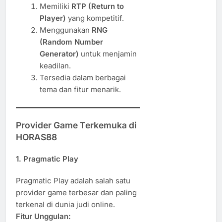
Memiliki
RTP (Return to
Player)
yang kompetitif.
Menggunakan
RNG
(Random Number
Generator)
untuk menjamin
keadilan.
Tersedia dalam berbagai
tema dan fitur menarik.
Provider Game Terkemuka di
HORAS88
1. Pragmatic Play
Pragmatic Play adalah salah satu
provider game terbesar dan paling
terkenal di dunia judi online.
Fitur Unggulan: