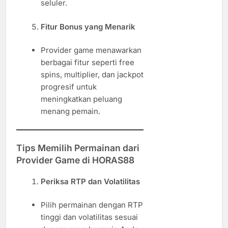
seluler.
Fitur Bonus yang Menarik
Provider game menawarkan
berbagai fitur seperti free
spins, multiplier, dan jackpot
progresif untuk
meningkatkan peluang
menang pemain.
Tips Memilih Permainan dari
Provider Game di HORAS88
Periksa RTP dan Volatilitas
Pilih permainan dengan RTP
tinggi dan volatilitas sesuai