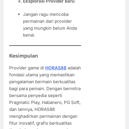
Eksplorasi Provider Baru
Jangan ragu mencoba
permainan dari provider
yang mungkin belum Anda
kenal.
Kesimpulan
Provider game di
HORAS88
adalah
fondasi utama yang memastikan
pengalaman bermain berkualitas
bagi para pemain. Dengan bermitra
bersama penyedia seperti
Pragmatic Play, Habanero, PG Soft,
dan lainnya, HORAS88
menghadirkan permainan dengan
fitur inovatif, grafis berkualitas