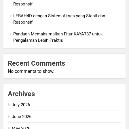
Responsif
LEBAH4D dengan Sistem Akses yang Stabil dan
Responsif
Panduan Memaksimalkan Fitur KAYA787 untuk
Pengalaman Lebih Praktis
Recent Comments
No comments to show.
Archives
July 2026
June 2026
May 2026