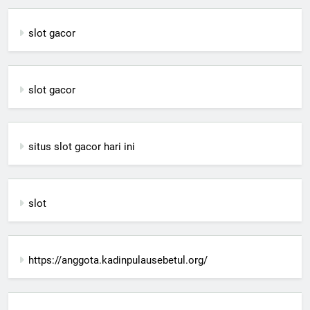
slot gacor
slot gacor
situs slot gacor hari ini
slot
https://anggota.kadinpulausebetul.org/