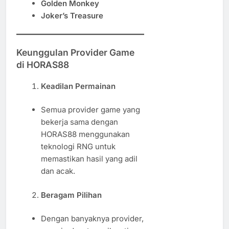
Golden Monkey
Joker’s Treasure
Keunggulan Provider Game
di HORAS88
Keadilan Permainan
Semua provider game yang
bekerja sama dengan
HORAS88 menggunakan
teknologi RNG untuk
memastikan hasil yang adil
dan acak.
Beragam Pilihan
Dengan banyaknya provider,