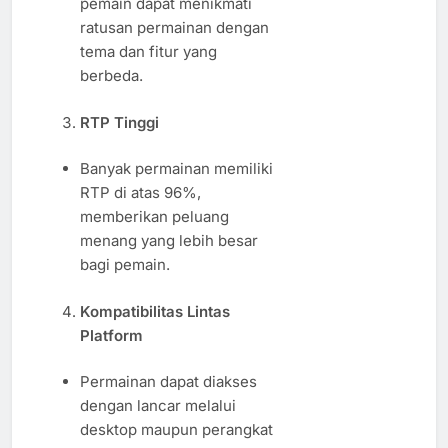
pemain dapat menikmati
ratusan permainan dengan
tema dan fitur yang
berbeda.
RTP Tinggi
Banyak permainan memiliki
RTP di atas 96%,
memberikan peluang
menang yang lebih besar
bagi pemain.
Kompatibilitas Lintas
Platform
Permainan dapat diakses
dengan lancar melalui
desktop maupun perangkat