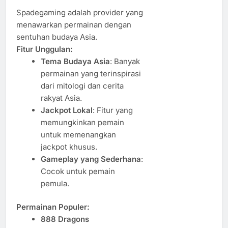
Spadegaming adalah provider yang
menawarkan permainan dengan
sentuhan budaya Asia.
Fitur Unggulan:
Tema Budaya Asia
: Banyak
permainan yang terinspirasi
dari mitologi dan cerita
rakyat Asia.
Jackpot Lokal
: Fitur yang
memungkinkan pemain
untuk memenangkan
jackpot khusus.
Gameplay yang Sederhana
:
Cocok untuk pemain
pemula.
Permainan Populer:
888 Dragons