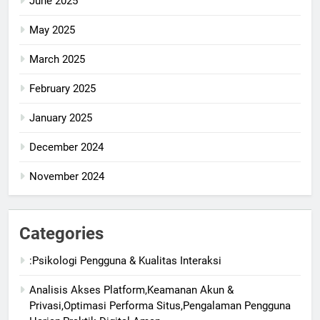
June 2025
May 2025
March 2025
February 2025
January 2025
December 2024
November 2024
Categories
:Psikologi Pengguna & Kualitas Interaksi
Analisis Akses Platform,Keamanan Akun &
Privasi,Optimasi Performa Situs,Pengalaman Pengguna