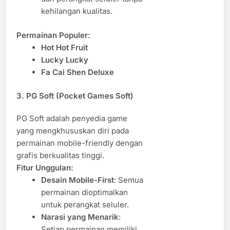
kehilangan kualitas.
Permainan Populer:
Hot Hot Fruit
Lucky Lucky
Fa Cai Shen Deluxe
3. PG Soft (Pocket Games Soft)
PG Soft adalah penyedia game
yang mengkhususkan diri pada
permainan mobile-friendly dengan
grafis berkualitas tinggi.
Fitur Unggulan:
Desain Mobile-First
: Semua
permainan dioptimalkan
untuk perangkat seluler.
Narasi yang Menarik
:
Setiap permainan memiliki