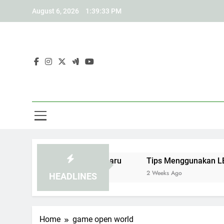
Skip
August 6, 2026
1:39:34 PM
to
content
Ach
Rasakan Ke
alui Browser Terbaru
Tips Menggunakan LEBAH4D mela
2 Weeks Ago
HEADLINES
Home
game open world