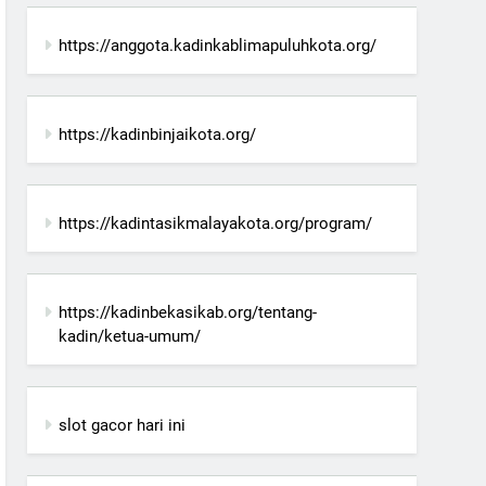
https://anggota.kadinkablimapuluhkota.org/
https://kadinbinjaikota.org/
https://kadintasikmalayakota.org/program/
https://kadinbekasikab.org/tentang-
kadin/ketua-umum/
slot gacor hari ini