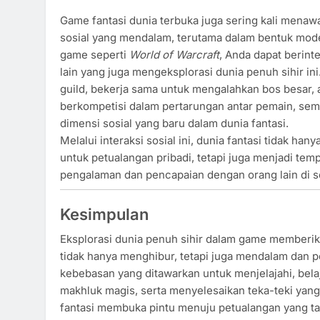
Game fantasi dunia terbuka juga sering kali mena
sosial yang mendalam, terutama dalam bentuk mode
game seperti
World of Warcraft
, Anda dapat berint
lain yang juga mengeksplorasi dunia penuh sihir i
guild, bekerja sama untuk mengalahkan bos besar, 
berkompetisi dalam pertarungan antar pemain, s
dimensi sosial yang baru dalam dunia fantasi.
Melalui interaksi sosial ini, dunia fantasi tidak han
untuk petualangan pribadi, tetapi juga menjadi tem
pengalaman dan pencapaian dengan orang lain di s
Kesimpulan
Eksplorasi dunia penuh sihir dalam game memberi
tidak hanya menghibur, tetapi juga mendalam dan
kebebasan yang ditawarkan untuk menjelajahi, belaj
makhluk magis, serta menyelesaikan teka-teki yan
fantasi membuka pintu menuju petualangan yang tak