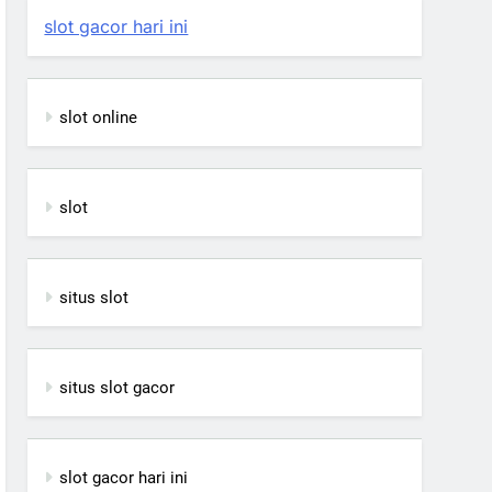
slot gacor hari ini
slot online
slot
situs slot
situs slot gacor
slot gacor hari ini