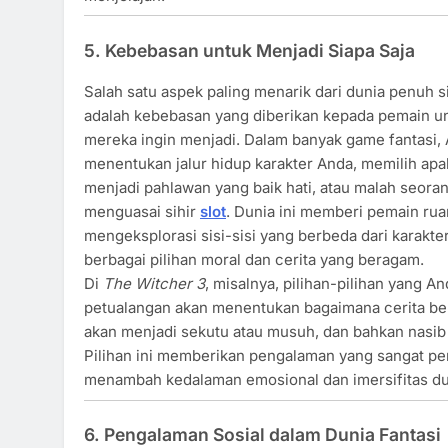
5. Kebebasan untuk Menjadi Siapa Saja
Salah satu aspek paling menarik dari dunia penuh 
adalah kebebasan yang diberikan kepada pemain un
mereka ingin menjadi. Dalam banyak game fantasi,
menentukan jalur hidup karakter Anda, memilih ap
menjadi pahlawan yang baik hati, atau malah seora
menguasai sihir
slot
. Dunia ini memberi pemain ru
mengeksplorasi sisi-sisi yang berbeda dari karak
berbagai pilihan moral dan cerita yang beragam.
Di
The Witcher 3
, misalnya, pilihan-pilihan yang A
petualangan akan menentukan bagaimana cerita be
akan menjadi sekutu atau musuh, dan bahkan nasib d
Pilihan ini memberikan pengalaman yang sangat pe
menambah kedalaman emosional dan imersifitas du
6. Pengalaman Sosial dalam Dunia Fantasi