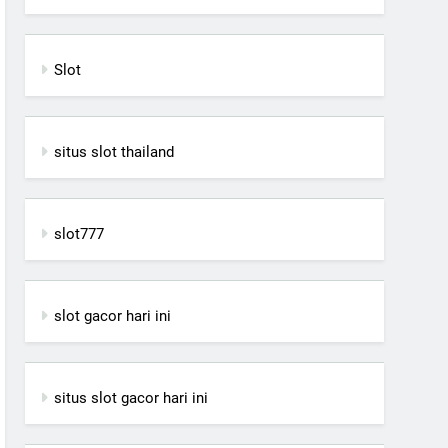
Slot
situs slot thailand
slot777
slot gacor hari ini
situs slot gacor hari ini