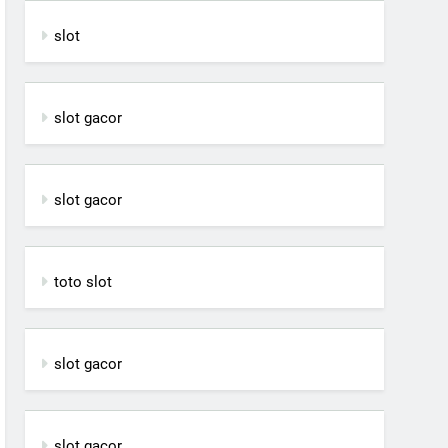
slot
slot gacor
slot gacor
toto slot
slot gacor
slot gacor