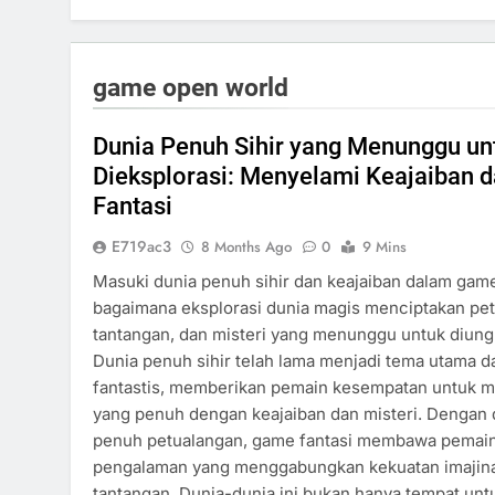
game open world
Dunia Penuh Sihir yang Menunggu un
Dieksplorasi: Menyelami Keajaiban
Fantasi
E719ac3
8 Months Ago
0
9 Mins
Masuki dunia penuh sihir dan keajaiban dalam gam
bagaimana eksplorasi dunia magis menciptakan pe
tantangan, dan misteri yang menunggu untuk diung
Dunia penuh sihir telah lama menjadi tema utama 
fantastis, memberikan pemain kesempatan untuk me
yang penuh dengan keajaiban dan misteri. Dengan 
penuh petualangan, game fantasi membawa pemain
pengalaman yang menggabungkan kekuatan imajinas
tantangan. Dunia-dunia ini bukan hanya tempat untu