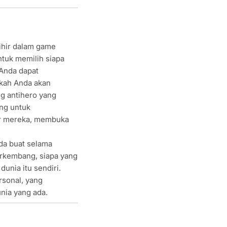
sihir dalam game
tuk memilih siapa
 Anda dapat
akah Anda akan
ng antihero yang
ang untuk
ter mereka, membuka
nda buat selama
rkembang, siapa yang
unia itu sendiri.
rsonal, yang
nia yang ada.