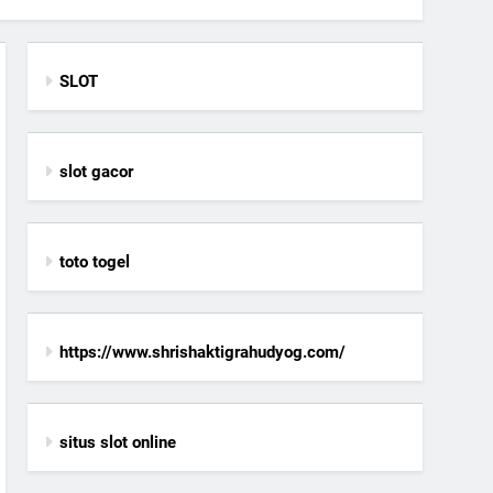
SLOT
slot gacor
toto togel
https://www.shrishaktigrahudyog.com/
situs slot online