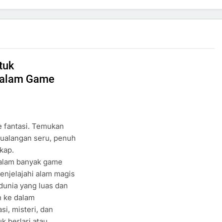
tuk
 dalam Game
e fantasi. Temukan
tualangan seru, penuh
kap.
dalam banyak game
njelajahi alam magis
dunia yang luas dan
 ke dalam
i, misteri, dan
k berlari atau