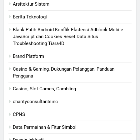
Arsitektur Sistem
Berita Teknologi
Blank Putih Android Konflik Ekstensi Adblock Mobile
JavaScript dan Cookies Reset Data Situs
Troubleshooting Tiara4D
Brand Platform
Casino & Gaming, Dukungan Pelanggan, Panduan
Pengguna
Casino, Slot Games, Gambling
charityconsultantsinc
CPNS
Data Permainan & Fitur Simbol
Desain Inklusif