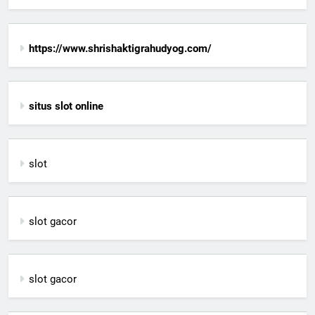
https://www.shrishaktigrahudyog.com/
situs slot online
slot
slot gacor
slot gacor