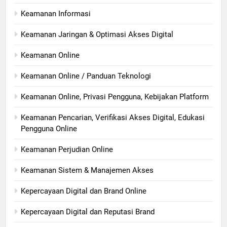
Keamanan Informasi
Keamanan Jaringan & Optimasi Akses Digital
Keamanan Online
Keamanan Online / Panduan Teknologi
Keamanan Online, Privasi Pengguna, Kebijakan Platform
Keamanan Pencarian, Verifikasi Akses Digital, Edukasi
Pengguna Online
Keamanan Perjudian Online
Keamanan Sistem & Manajemen Akses
Kepercayaan Digital dan Brand Online
Kepercayaan Digital dan Reputasi Brand