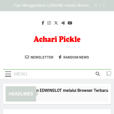
Skip
EDWINSLOT dengan Sistem Akses yang Stabil
to
dan Responsif
content
LEBAH4D dengan Sistem Akses yang Stabil dan
Responsif
Tips Menggunakan EDWINSLOT melalui Browser
Terbaru
Tips Menggunakan LEBAH4D melalui Browser
Terbaru
Achari Pickle
EDWINSLOT dengan Sistem Akses yang Stabil
Rasakan Kelezatan Acar Khas India Dari
dan Responsif
NEWSLETTER
RANDOM NEWS
Achari Pickle. Produk Autentik Dengan Rasa
LEBAH4D dengan Sistem Akses yang Stabil dan
Responsif
Yang Menggugah Selera.
MENU
ips Menggunakan EDWINSLOT melalui Browser Terbaru
HEADLINES
Weeks Ago