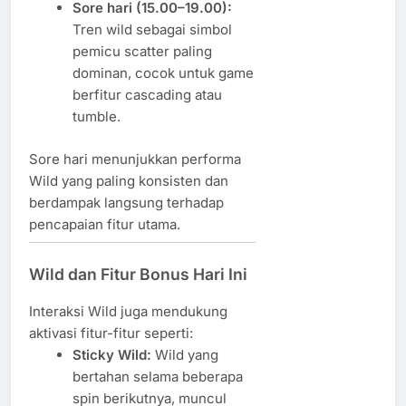
Sore hari (15.00–19.00):
Tren wild sebagai simbol
pemicu scatter paling
dominan, cocok untuk game
berfitur cascading atau
tumble.
Sore hari menunjukkan performa
Wild yang paling konsisten dan
berdampak langsung terhadap
pencapaian fitur utama.
Wild dan Fitur Bonus Hari Ini
Interaksi Wild juga mendukung
aktivasi fitur-fitur seperti:
Sticky Wild:
Wild yang
bertahan selama beberapa
spin berikutnya, muncul