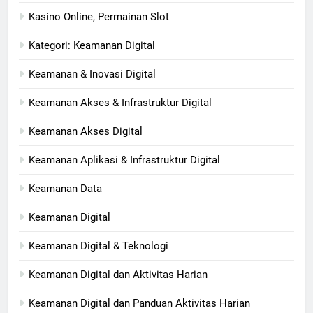
Kasino Online, Permainan Slot
Kategori: Keamanan Digital
Keamanan & Inovasi Digital
Keamanan Akses & Infrastruktur Digital
Keamanan Akses Digital
Keamanan Aplikasi & Infrastruktur Digital
Keamanan Data
Keamanan Digital
Keamanan Digital & Teknologi
Keamanan Digital dan Aktivitas Harian
Keamanan Digital dan Panduan Aktivitas Harian