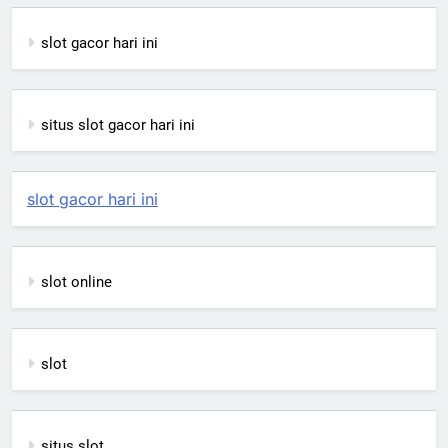
slot gacor hari ini
situs slot gacor hari ini
slot gacor hari ini
slot online
slot
situs slot