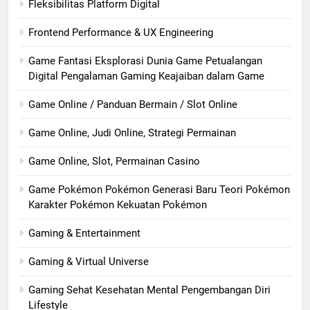
Fleksibilitas Platform Digital
Frontend Performance & UX Engineering
Game Fantasi Eksplorasi Dunia Game Petualangan
Digital Pengalaman Gaming Keajaiban dalam Game
Game Online / Panduan Bermain / Slot Online
Game Online, Judi Online, Strategi Permainan
Game Online, Slot, Permainan Casino
Game Pokémon Pokémon Generasi Baru Teori Pokémon
Karakter Pokémon Kekuatan Pokémon
Gaming & Entertainment
Gaming & Virtual Universe
Gaming Sehat Kesehatan Mental Pengembangan Diri
Lifestyle