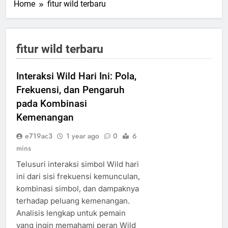
Home
fitur wild terbaru
fitur wild terbaru
Interaksi Wild Hari Ini: Pola,
Frekuensi, dan Pengaruh
pada Kombinasi
Kemenangan
e719ac3
1 year ago
0
6
mins
Telusuri interaksi simbol Wild hari
ini dari sisi frekuensi kemunculan,
kombinasi simbol, dan dampaknya
terhadap peluang kemenangan.
Analisis lengkap untuk pemain
yang ingin memahami peran Wild