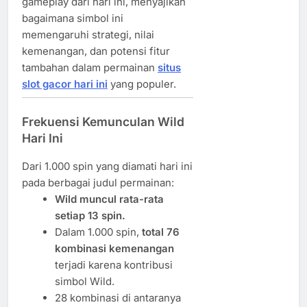
gameplay dari hari ini, menyajikan
bagaimana simbol ini
memengaruhi strategi, nilai
kemenangan, dan potensi fitur
tambahan dalam permainan
situs
slot gacor hari ini
yang populer.
Frekuensi Kemunculan Wild
Hari Ini
Dari 1.000 spin yang diamati hari ini
pada berbagai judul permainan:
Wild muncul rata-rata
setiap 13 spin.
Dalam 1.000 spin,
total 76
kombinasi kemenangan
terjadi karena kontribusi
simbol Wild.
28 kombinasi di antaranya