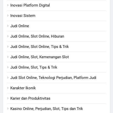
Inovasi Platform Digital
Inovasi Sistem
Judi Online
Judi Online, Slot Online, Hiburan
Judi Online, Slot Online, Tips & Trik
Judi Online, Slot, Kemenangan Slot
Judi Online, Slot, Tips & Trik
Judi Slot Online, Teknologi Perjudian, Platform Judi
Karakter Ikonik
Karier dan Produktivitas
Kasino Online, Perjudian, Slot, Tips dan Trik