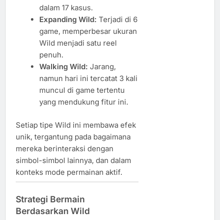
dalam 17 kasus.
Expanding Wild:
Terjadi di 6
game, memperbesar ukuran
Wild menjadi satu reel
penuh.
Walking Wild:
Jarang,
namun hari ini tercatat 3 kali
muncul di game tertentu
yang mendukung fitur ini.
Setiap tipe Wild ini membawa efek
unik, tergantung pada bagaimana
mereka berinteraksi dengan
simbol-simbol lainnya, dan dalam
konteks mode permainan aktif.
Strategi Bermain
Berdasarkan Wild