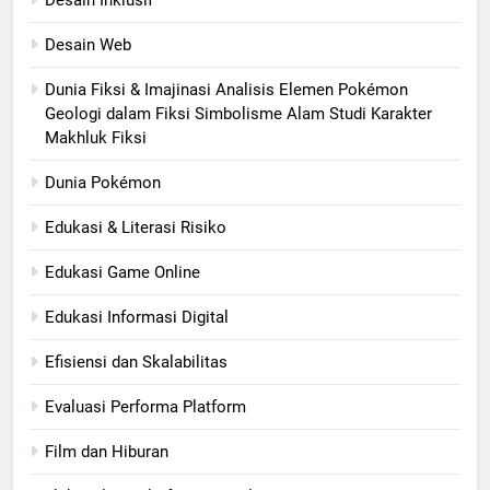
Desain Web
Dunia Fiksi & Imajinasi Analisis Elemen Pokémon
Geologi dalam Fiksi Simbolisme Alam Studi Karakter
Makhluk Fiksi
Dunia Pokémon
Edukasi & Literasi Risiko
Edukasi Game Online
Edukasi Informasi Digital
Efisiensi dan Skalabilitas
Evaluasi Performa Platform
Film dan Hiburan