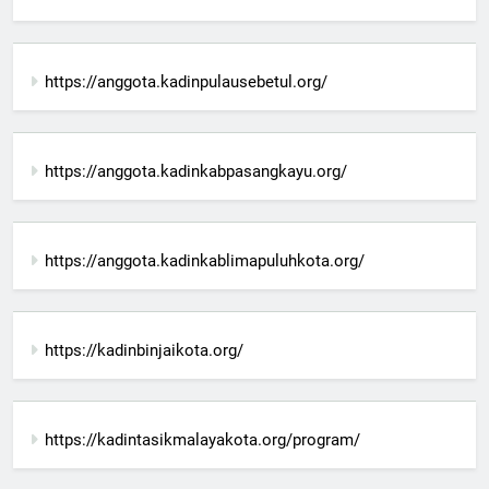
https://anggota.kadinpulausebetul.org/
https://anggota.kadinkabpasangkayu.org/
https://anggota.kadinkablimapuluhkota.org/
https://kadinbinjaikota.org/
https://kadintasikmalayakota.org/program/