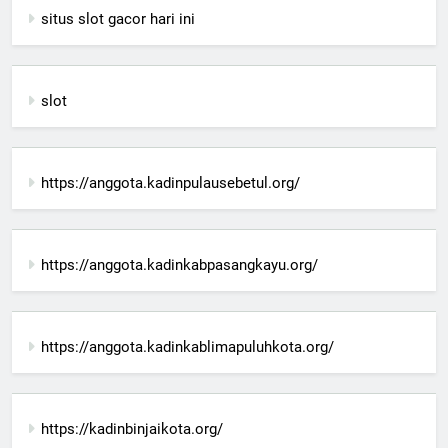
situs slot gacor hari ini
slot
https://anggota.kadinpulausebetul.org/
https://anggota.kadinkabpasangkayu.org/
https://anggota.kadinkablimapuluhkota.org/
https://kadinbinjaikota.org/