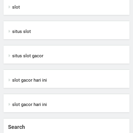
slot
situs slot
situs slot gacor
slot gacor hari ini
slot gacor hari ini
Search