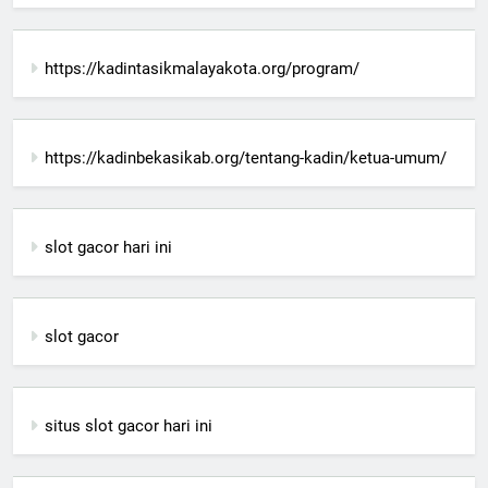
https://kadintasikmalayakota.org/program/
https://kadinbekasikab.org/tentang-kadin/ketua-umum/
slot gacor hari ini
slot gacor
situs slot gacor hari ini