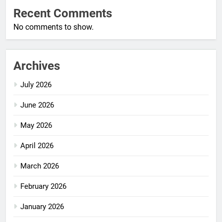
Recent Comments
No comments to show.
Archives
July 2026
June 2026
May 2026
April 2026
March 2026
February 2026
January 2026