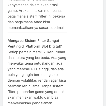
kenyamanan dalam eksplorasi
game. Artikel ini akan membahas
bagaimana sistem filter ini bekerja
dan bagaimana Anda bisa
memanfaatkannya secara optimal.
Mengapa Sistem Filter Sangat
Penting di Platform Slot Digital?
Setiap pemain memiliki kebutuhan
dan selera yang berbeda. Ada yang
menyukai tema petualangan, ada
yang mencari RTP tinggi, dan ada
pula yang ingin bermain game
dengan volatilitas rendah agar bisa
bermain lebih lama. Tanpa sistem
filter, pencarian game yang cocok
akan memakan waktu dan bisa
menyebabkan pengalaman