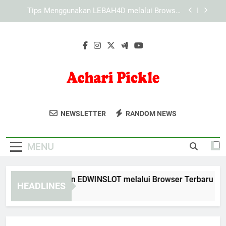
Skip
EDWINSLOT dengan Sistem Akses yang Stabil
to
dan Responsif
content
LEBAH4D dengan Sistem Akses yang Stabil dan
Responsif
Tips Menggunakan EDWINSLOT melalui Browser
Terbaru
Tips Menggunakan LEBAH4D melalui Browser
Terbaru
Achari Pickle
EDWINSLOT dengan Sistem Akses yang Stabil
Rasakan Kelezatan Acar Khas India Dari
dan Responsif
NEWSLETTER
RANDOM NEWS
Achari Pickle. Produk Autentik Dengan Rasa
LEBAH4D dengan Sistem Akses yang Stabil dan
Responsif
Yang Menggugah Selera.
MENU
ps Menggunakan EDWINSLOT melalui Browser Terbaru
HEADLINES
Weeks Ago