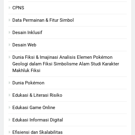
CPNS
Data Permainan & Fitur Simbol
Desain Inklusif
Desain Web
Dunia Fiksi & Imajinasi Analisis Elemen Pokémon
Geologi dalam Fiksi Simbolisme Alam Studi Karakter
Makhluk Fiksi
Dunia Pokémon
Edukasi & Literasi Risiko
Edukasi Game Online
Edukasi Informasi Digital
Efisiensi dan Skalabilitas