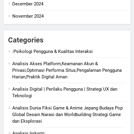
December 2024
November 2024
Categories
:Psikologi Pengguna & Kualitas Interaksi
Analisis Akses Platform,Keamanan Akun &
Privasi,Optimasi Performa Situs,Pengalaman Pengguna
Harian,Praktik Digital Aman
Analisis Digital | Perilaku Pengguna | Strategi UX dan
Teknologi
Analisis Dunia Fiksi Game & Anime Jepang Budaya Pop
Global Desain Narasi dan Worldbuilding Strategi Game
dan Eksplorasi
Analisis Industri