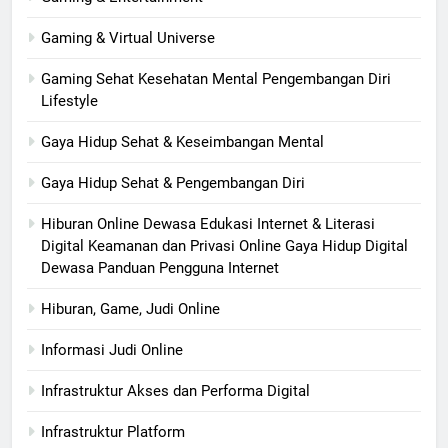
Gaming & Virtual Universe
Gaming Sehat Kesehatan Mental Pengembangan Diri
Lifestyle
Gaya Hidup Sehat & Keseimbangan Mental
Gaya Hidup Sehat & Pengembangan Diri
Hiburan Online Dewasa Edukasi Internet & Literasi
Digital Keamanan dan Privasi Online Gaya Hidup Digital
Dewasa Panduan Pengguna Internet
Hiburan, Game, Judi Online
Informasi Judi Online
Infrastruktur Akses dan Performa Digital
Infrastruktur Platform