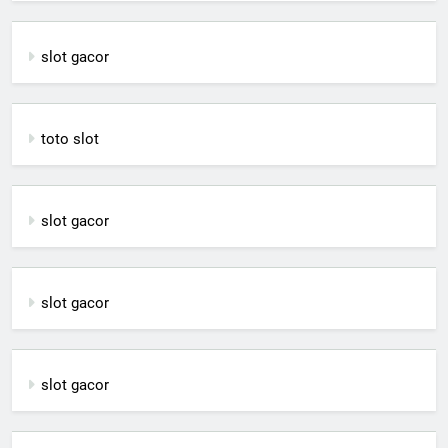
slot gacor
toto slot
slot gacor
slot gacor
slot gacor