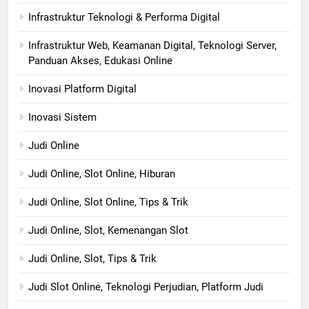
Infrastruktur Teknologi & Performa Digital
Infrastruktur Web, Keamanan Digital, Teknologi Server,
Panduan Akses, Edukasi Online
Inovasi Platform Digital
Inovasi Sistem
Judi Online
Judi Online, Slot Online, Hiburan
Judi Online, Slot Online, Tips & Trik
Judi Online, Slot, Kemenangan Slot
Judi Online, Slot, Tips & Trik
Judi Slot Online, Teknologi Perjudian, Platform Judi