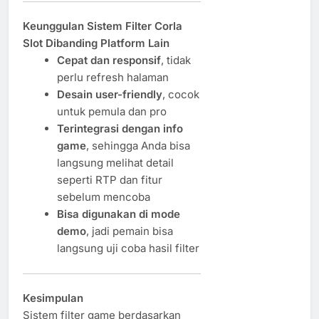
Keunggulan Sistem Filter Corla
Slot Dibanding Platform Lain
Cepat dan responsif
, tidak
perlu refresh halaman
Desain user-friendly
, cocok
untuk pemula dan pro
Terintegrasi dengan info
game
, sehingga Anda bisa
langsung melihat detail
seperti RTP dan fitur
sebelum mencoba
Bisa digunakan di mode
demo
, jadi pemain bisa
langsung uji coba hasil filter
Kesimpulan
Sistem filter game berdasarkan