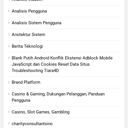
Analisis Pengguna
Analisis Sistem Pengguna
Arsitektur Sistem
Berita Teknologi
Blank Putih Android Konflik Ekstensi Adblock Mobile
JavaScript dan Cookies Reset Data Situs
Troubleshooting Tiara4D
Brand Platform
Casino & Gaming, Dukungan Pelanggan, Panduan
Pengguna
Casino, Slot Games, Gambling
charityconsultantsinc