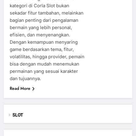
kategori di Corla Slot bukan
sekadar fitur tambahan, melainkan
bagian penting dari pengalaman
bermain yang lebih personal,
efisien, dan menyenangkan.
Dengan kemampuan menyaring
game berdasarkan tema, fitur,
volatilitas, hingga provider, pemain
bisa dengan mudah menemukan
permainan yang sesuai karakter
dan tujuannya.
Read More
SLOT