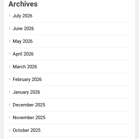
Archives
July 2026
June 2026
May 2026
April 2026
March 2026
February 2026
January 2026
December 2025
November 2025
October 2025