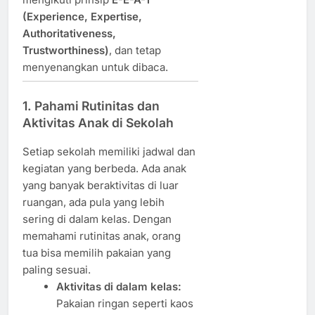
(Experience, Expertise,
Authoritativeness,
Trustworthiness)
, dan tetap
menyenangkan untuk dibaca.
1. Pahami Rutinitas dan
Aktivitas Anak di Sekolah
Setiap sekolah memiliki jadwal dan
kegiatan yang berbeda. Ada anak
yang banyak beraktivitas di luar
ruangan, ada pula yang lebih
sering di dalam kelas. Dengan
memahami rutinitas anak, orang
tua bisa memilih pakaian yang
paling sesuai.
Aktivitas di dalam kelas:
Pakaian ringan seperti kaos