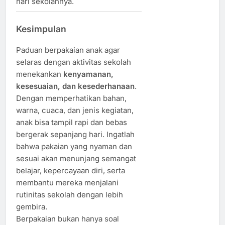
hari sekolahnya.
Kesimpulan
Paduan berpakaian anak agar
selaras dengan aktivitas sekolah
menekankan
kenyamanan,
kesesuaian, dan kesederhanaan
.
Dengan memperhatikan bahan,
warna, cuaca, dan jenis kegiatan,
anak bisa tampil rapi dan bebas
bergerak sepanjang hari. Ingatlah
bahwa pakaian yang nyaman dan
sesuai akan menunjang semangat
belajar, kepercayaan diri, serta
membantu mereka menjalani
rutinitas sekolah dengan lebih
gembira.
Berpakaian bukan hanya soal