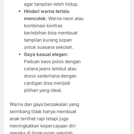
agar tampilan lebih hidup.
Hindari warna terlalu
mencolok:
Warna neon atau
kombinasi kontras
berlebihan bisa membuat
tampilan kurang sopan
untuk suasana sekolah.
Gaya kasual elegan:
Paduan kaos polos dengan
celana jeans lembut atau
dress sederhana dengan
cardigan bisa menjadi
pilihan yang ideal.
Warna dan gaya berpakaian yang
seimbang tidak hanya membuat
anak terlihat rapi tetapi juga
meningkatkan kepercayaan diri
mereka di lingkungan sekolah.