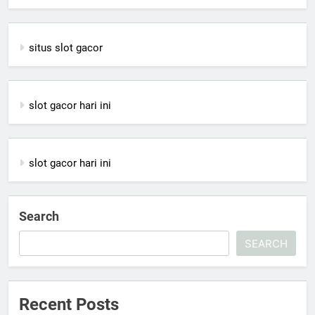
situs slot gacor
slot gacor hari ini
slot gacor hari ini
Search
SEARCH
Recent Posts