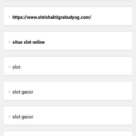
https://www.shrishaktigrahudyog.com/
situs slot online
slot
slot gacor
slot gacor