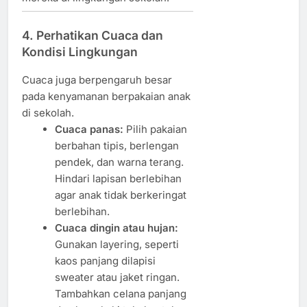
4. Perhatikan Cuaca dan
Kondisi Lingkungan
Cuaca juga berpengaruh besar
pada kenyamanan berpakaian anak
di sekolah.
Cuaca panas:
Pilih pakaian
berbahan tipis, berlengan
pendek, dan warna terang.
Hindari lapisan berlebihan
agar anak tidak berkeringat
berlebihan.
Cuaca dingin atau hujan:
Gunakan layering, seperti
kaos panjang dilapisi
sweater atau jaket ringan.
Tambahkan celana panjang