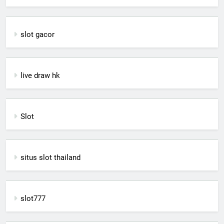
slot gacor
live draw hk
Slot
situs slot thailand
slot777