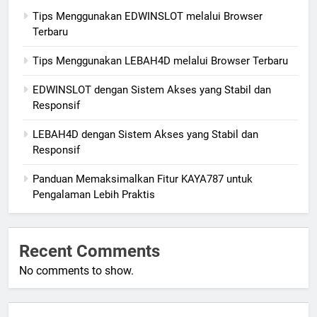
Tips Menggunakan EDWINSLOT melalui Browser
Terbaru
Tips Menggunakan LEBAH4D melalui Browser Terbaru
EDWINSLOT dengan Sistem Akses yang Stabil dan
Responsif
LEBAH4D dengan Sistem Akses yang Stabil dan
Responsif
Panduan Memaksimalkan Fitur KAYA787 untuk
Pengalaman Lebih Praktis
Recent Comments
No comments to show.