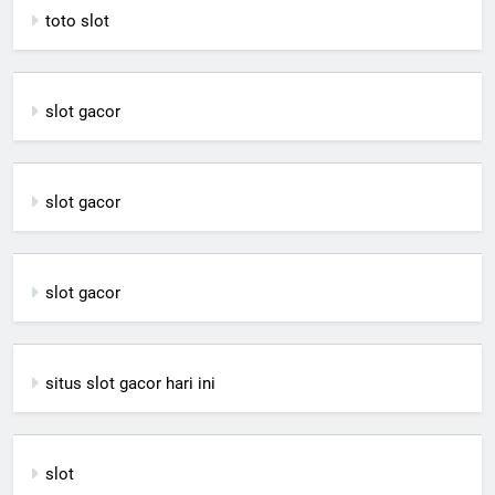
toto slot
slot gacor
slot gacor
slot gacor
situs slot gacor hari ini
slot