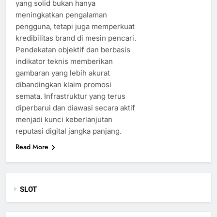
yang solid bukan hanya
meningkatkan pengalaman
pengguna, tetapi juga memperkuat
kredibilitas brand di mesin pencari.
Pendekatan objektif dan berbasis
indikator teknis memberikan
gambaran yang lebih akurat
dibandingkan klaim promosi
semata. Infrastruktur yang terus
diperbarui dan diawasi secara aktif
menjadi kunci keberlanjutan
reputasi digital jangka panjang.
Read More
SLOT