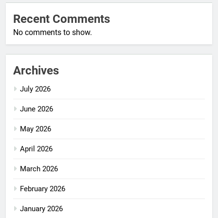
Recent Comments
No comments to show.
Archives
July 2026
June 2026
May 2026
April 2026
March 2026
February 2026
January 2026