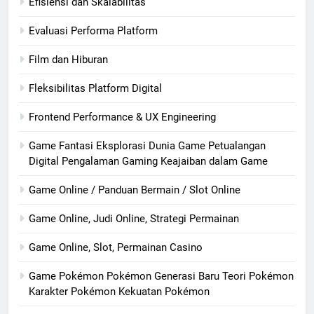
Efisiensi dan Skalabilitas
Evaluasi Performa Platform
Film dan Hiburan
Fleksibilitas Platform Digital
Frontend Performance & UX Engineering
Game Fantasi Eksplorasi Dunia Game Petualangan
Digital Pengalaman Gaming Keajaiban dalam Game
Game Online / Panduan Bermain / Slot Online
Game Online, Judi Online, Strategi Permainan
Game Online, Slot, Permainan Casino
Game Pokémon Pokémon Generasi Baru Teori Pokémon
Karakter Pokémon Kekuatan Pokémon