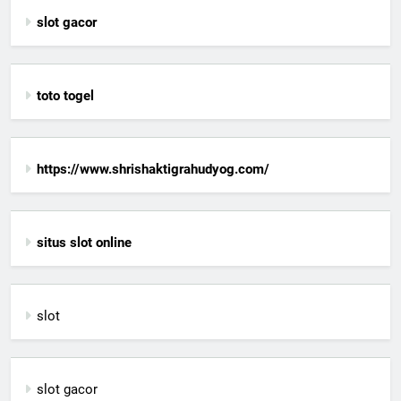
slot gacor
toto togel
https://www.shrishaktigrahudyog.com/
situs slot online
slot
slot gacor