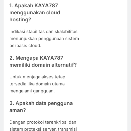
1. Apakah KAYA787
menggunakan cloud
hosting?
Indikasi stabilitas dan skalabilitas
menunjukkan penggunaan sistem
berbasis cloud.
2. Mengapa KAYA787
memiliki domain alternatif?
Untuk menjaga akses tetap
tersedia jika domain utama
mengalami gangguan.
3. Apakah data pengguna
aman?
Dengan protokol terenkripsi dan
sistem proteksi server, transmisi