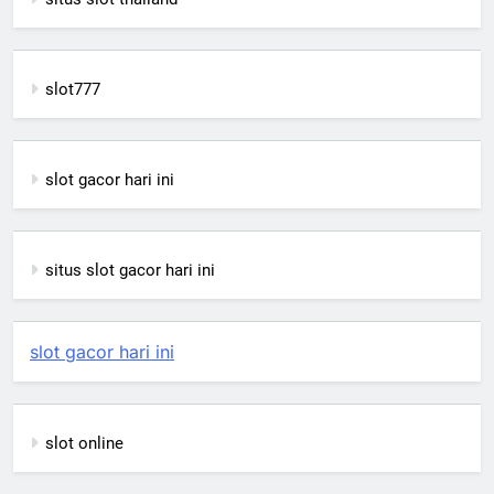
slot777
slot gacor hari ini
situs slot gacor hari ini
slot gacor hari ini
slot online