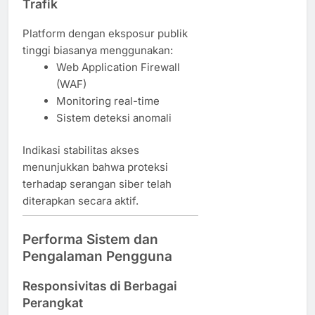
Trafik
Platform dengan eksposur publik
tinggi biasanya menggunakan:
Web Application Firewall
(WAF)
Monitoring real-time
Sistem deteksi anomali
Indikasi stabilitas akses
menunjukkan bahwa proteksi
terhadap serangan siber telah
diterapkan secara aktif.
Performa Sistem dan
Pengalaman Pengguna
Responsivitas di Berbagai
Perangkat