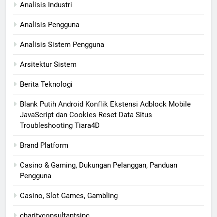
Analisis Industri
Analisis Pengguna
Analisis Sistem Pengguna
Arsitektur Sistem
Berita Teknologi
Blank Putih Android Konflik Ekstensi Adblock Mobile
JavaScript dan Cookies Reset Data Situs
Troubleshooting Tiara4D
Brand Platform
Casino & Gaming, Dukungan Pelanggan, Panduan
Pengguna
Casino, Slot Games, Gambling
charityconsultantsinc