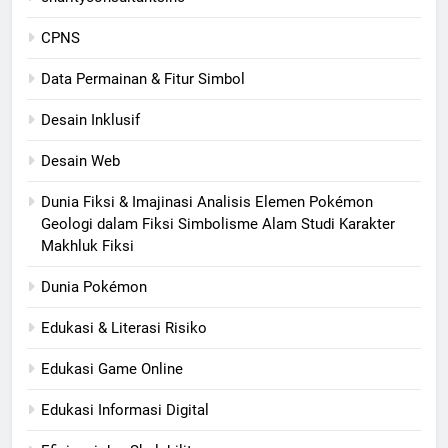
CPNS
Data Permainan & Fitur Simbol
Desain Inklusif
Desain Web
Dunia Fiksi & Imajinasi Analisis Elemen Pokémon
Geologi dalam Fiksi Simbolisme Alam Studi Karakter
Makhluk Fiksi
Dunia Pokémon
Edukasi & Literasi Risiko
Edukasi Game Online
Edukasi Informasi Digital