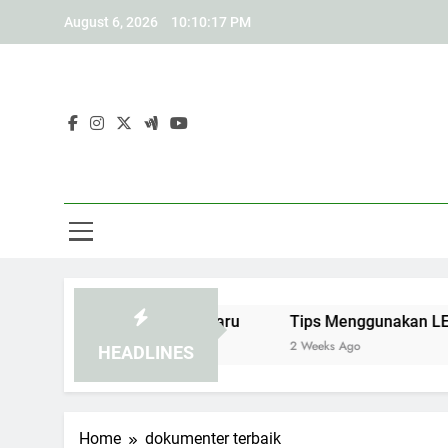
Skip
August 6, 2026
10:10:18 PM
to
content
Ach
Rasakan Ke
lui Browser Terbaru
Tips Menggunakan LEBAH4D melal
2 Weeks Ago
HEADLINES
Home
dokumenter terbaik