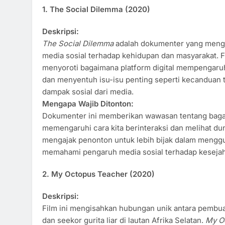
1.
The Social Dilemma (2020)
Deskripsi:
The Social Dilemma
adalah dokumenter yang meng
media sosial terhadap kehidupan dan masyarakat. 
menyoroti bagaimana platform digital mempengaruh
dan menyentuh isu-isu penting seperti kecanduan te
dampak sosial dari media.
Mengapa Wajib Ditonton:
Dokumenter ini memberikan wawasan tentang bagai
memengaruhi cara kita berinteraksi dan melihat duni
mengajak penonton untuk lebih bijak dalam mengg
memahami pengaruh media sosial terhadap kesejah
2.
My Octopus Teacher (2020)
Deskripsi:
Film ini mengisahkan hubungan unik antara pembuat
dan seekor gurita liar di lautan Afrika Selatan.
My O