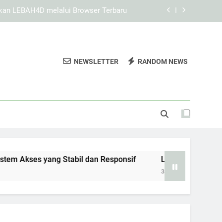
kan LEBAH4D melalui Browser Terbaru
tem Akses yang Stabil dan Responsif
tem Akses yang Stabil dan Responsif
NEWSLETTER
RANDOM NEWS
 EDWINSLOT melalui Browser Terbaru
 Dengan Rasa Yang Menggugah Selera.
kan LEBAH4D melalui Browser Terbaru
tem Akses yang Stabil dan Responsif
tem Akses yang Stabil dan Responsif
ang Stabil dan Responsif
LEBAH4D dengan Sistem Akse
3 Weeks Ago