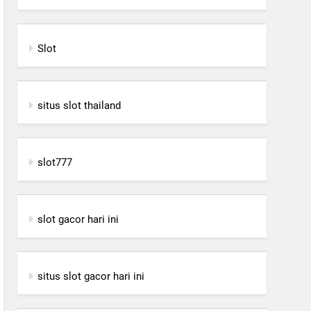
Slot
situs slot thailand
slot777
slot gacor hari ini
situs slot gacor hari ini