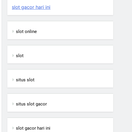
slot gacor hari ini
slot online
slot
situs slot
situs slot gacor
slot gacor hari ini