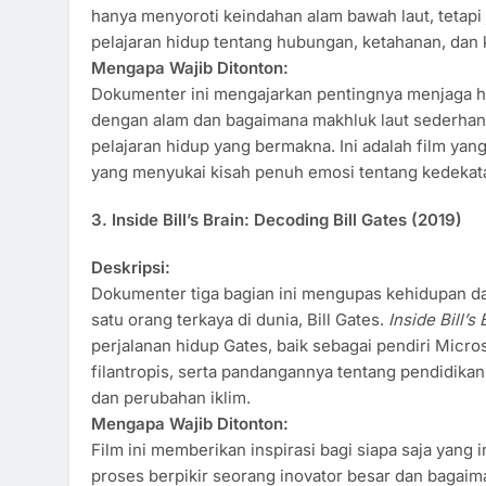
hanya menyoroti keindahan alam bawah laut, tetap
pelajaran hidup tentang hubungan, ketahanan, dan 
Mengapa Wajib Ditonton:
Dokumenter ini mengajarkan pentingnya menjaga 
dengan alam dan bagaimana makhluk laut sederhan
pelajaran hidup yang bermakna. Ini adalah film yan
yang menyukai kisah penuh emosi tentang kedekat
3.
Inside Bill’s Brain: Decoding Bill Gates (2019)
Deskripsi:
Dokumenter tiga bagian ini mengupas kehidupan da
satu orang terkaya di dunia, Bill Gates.
Inside Bill’s 
perjalanan hidup Gates, baik sebagai pendiri Micr
filantropis, serta pandangannya tentang pendidikan
dan perubahan iklim.
Mengapa Wajib Ditonton:
Film ini memberikan inspirasi bagi siapa saja yang
proses berpikir seorang inovator besar dan bagaim