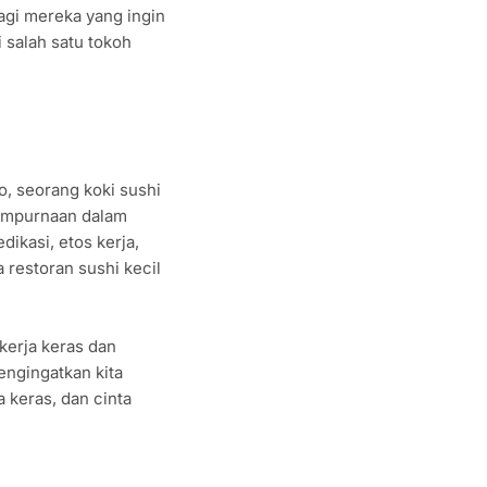
bagi mereka yang ingin
i salah satu tokoh
, seorang koki sushi
sempurnaan dalam
ikasi, etos kerja,
 restoran sushi kecil
kerja keras dan
engingatkan kita
 keras, dan cinta