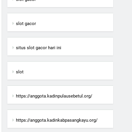
slot gacor
situs slot gacor hari ini
slot
https://anggota.kadinpulausebetul.org/
https://anggota.kadinkabpasangkayu.org/