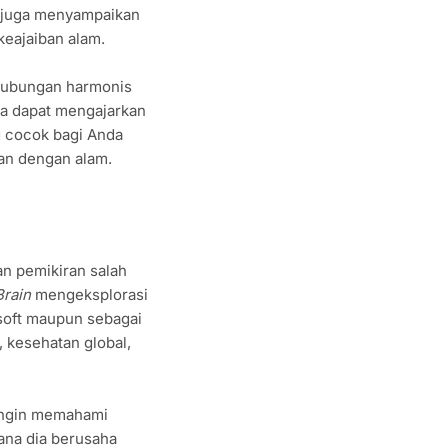
i juga menyampaikan
keajaiban alam.
hubungan harmonis
a dapat mengajarkan
g cocok bagi Anda
an dengan alam.
n pemikiran salah
Brain
mengeksplorasi
osoft maupun sebagai
, kesehatan global,
 ingin memahami
ana dia berusaha