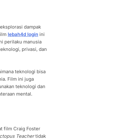
eksplorasi dampak
Film
lebah4d login
ini
i perilaku manusia
knologi, privasi, dan
mana teknologi bisa
a. Film ini juga
unakan teknologi dan
teraan mental.
 film Craig Foster
ctopus Teacher
tidak