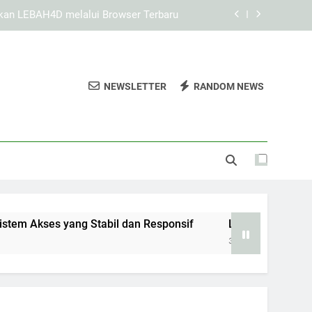
kan LEBAH4D melalui Browser Terbaru
tem Akses yang Stabil dan Responsif
tem Akses yang Stabil dan Responsif
NEWSLETTER
RANDOM NEWS
 EDWINSLOT melalui Browser Terbaru
 Dengan Rasa Yang Menggugah Selera.
kan LEBAH4D melalui Browser Terbaru
tem Akses yang Stabil dan Responsif
tem Akses yang Stabil dan Responsif
yang Stabil dan Responsif
LEBAH4D dengan Sistem Aks
3 Weeks Ago