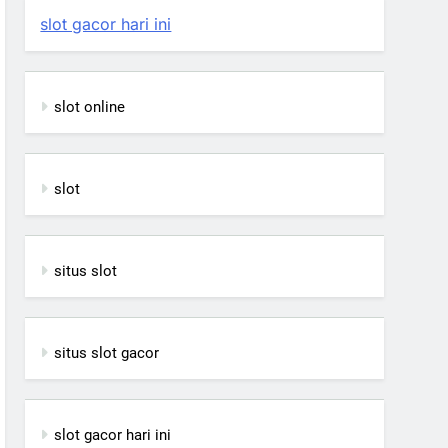
slot gacor hari ini
slot online
slot
situs slot
situs slot gacor
slot gacor hari ini