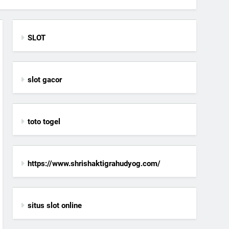
SLOT
slot gacor
toto togel
https://www.shrishaktigrahudyog.com/
situs slot online