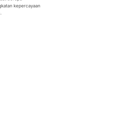
ngkatan kepercayaan
.