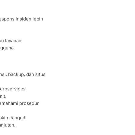
spons insiden lebih
an layanan
ngguna.
nsi, backup, dan situs
icroservices
it.
memahami prosedur
akin canggih
njutan.