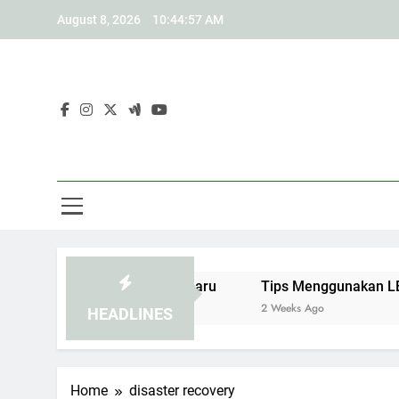
Skip
August 8, 2026
10:44:58 AM
to
content
Ach
Rasakan Ke
alui Browser Terbaru
Tips Menggunakan LEBAH4D mela
2 Weeks Ago
HEADLINES
Home
disaster recovery