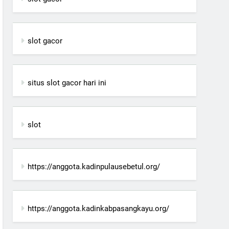
slot gacor
situs slot gacor hari ini
slot
https://anggota.kadinpulausebetul.org/
https://anggota.kadinkabpasangkayu.org/