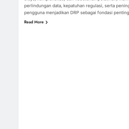
perlindungan data, kepatuhan regulasi, serta peni
pengguna menjadikan DRP sebagai fondasi penting
Read More