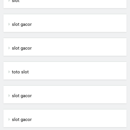
slot
slot gacor
slot gacor
toto slot
slot gacor
slot gacor