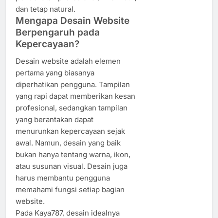
dan tetap natural.
Mengapa Desain Website
Berpengaruh pada
Kepercayaan?
Desain website adalah elemen
pertama yang biasanya
diperhatikan pengguna. Tampilan
yang rapi dapat memberikan kesan
profesional, sedangkan tampilan
yang berantakan dapat
menurunkan kepercayaan sejak
awal. Namun, desain yang baik
bukan hanya tentang warna, ikon,
atau susunan visual. Desain juga
harus membantu pengguna
memahami fungsi setiap bagian
website.
Pada Kaya787, desain idealnya