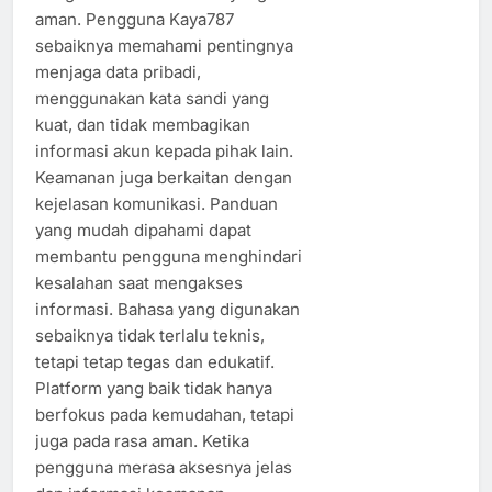
aman. Pengguna Kaya787
sebaiknya memahami pentingnya
menjaga data pribadi,
menggunakan kata sandi yang
kuat, dan tidak membagikan
informasi akun kepada pihak lain.
Keamanan juga berkaitan dengan
kejelasan komunikasi. Panduan
yang mudah dipahami dapat
membantu pengguna menghindari
kesalahan saat mengakses
informasi. Bahasa yang digunakan
sebaiknya tidak terlalu teknis,
tetapi tetap tegas dan edukatif.
Platform yang baik tidak hanya
berfokus pada kemudahan, tetapi
juga pada rasa aman. Ketika
pengguna merasa aksesnya jelas