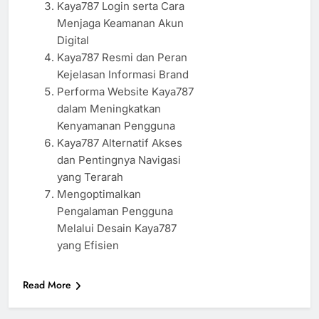
Kaya787 Login serta Cara
Menjaga Keamanan Akun
Digital
Kaya787 Resmi dan Peran
Kejelasan Informasi Brand
Performa Website Kaya787
dalam Meningkatkan
Kenyamanan Pengguna
Kaya787 Alternatif Akses
dan Pentingnya Navigasi
yang Terarah
Mengoptimalkan
Pengalaman Pengguna
Melalui Desain Kaya787
yang Efisien
Read More