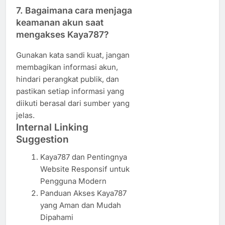
7. Bagaimana cara menjaga
keamanan akun saat
mengakses Kaya787?
Gunakan kata sandi kuat, jangan
membagikan informasi akun,
hindari perangkat publik, dan
pastikan setiap informasi yang
diikuti berasal dari sumber yang
jelas.
Internal Linking
Suggestion
Kaya787 dan Pentingnya
Website Responsif untuk
Pengguna Modern
Panduan Akses Kaya787
yang Aman dan Mudah
Dipahami