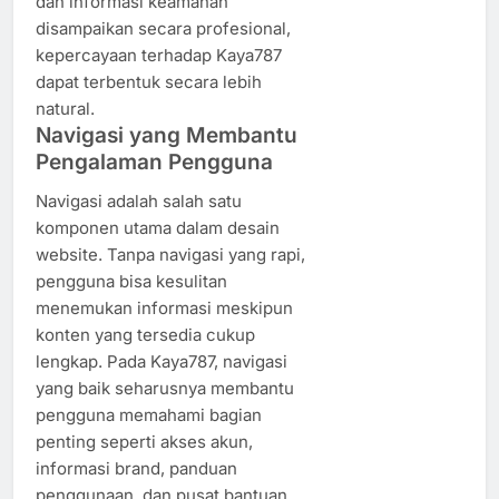
dan informasi keamanan
disampaikan secara profesional,
kepercayaan terhadap Kaya787
dapat terbentuk secara lebih
natural.
Navigasi yang Membantu
Pengalaman Pengguna
Navigasi adalah salah satu
komponen utama dalam desain
website. Tanpa navigasi yang rapi,
pengguna bisa kesulitan
menemukan informasi meskipun
konten yang tersedia cukup
lengkap. Pada Kaya787, navigasi
yang baik seharusnya membantu
pengguna memahami bagian
penting seperti akses akun,
informasi brand, panduan
penggunaan, dan pusat bantuan.