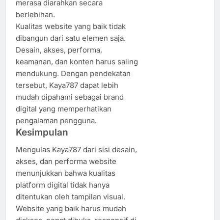
merasa diarahkan secara
berlebihan.
Kualitas website yang baik tidak
dibangun dari satu elemen saja.
Desain, akses, performa,
keamanan, dan konten harus saling
mendukung. Dengan pendekatan
tersebut, Kaya787 dapat lebih
mudah dipahami sebagai brand
digital yang memperhatikan
pengalaman pengguna.
Kesimpulan
Mengulas Kaya787 dari sisi desain,
akses, dan performa website
menunjukkan bahwa kualitas
platform digital tidak hanya
ditentukan oleh tampilan visual.
Website yang baik harus mudah