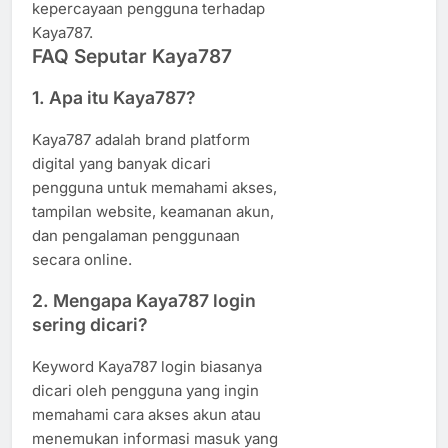
kepercayaan pengguna terhadap
Kaya787.
FAQ Seputar Kaya787
1. Apa itu Kaya787?
Kaya787 adalah brand platform
digital yang banyak dicari
pengguna untuk memahami akses,
tampilan website, keamanan akun,
dan pengalaman penggunaan
secara online.
2. Mengapa Kaya787 login
sering dicari?
Keyword Kaya787 login biasanya
dicari oleh pengguna yang ingin
memahami cara akses akun atau
menemukan informasi masuk yang