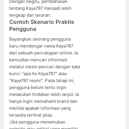
Dengan begitu, pembahasan
tentang Kaya787 menjadi lebih
lengkap dan terarah.
Contoh Skenario Praktis
Pengguna
Bayangkan seorang pengguna
baru mendengar nama Kaya787
dari sebuah percakapan online. Ia
kemudian mencari informasi
melalui mesin pencari dengan kata
kunci “apa itu Kaya787” atau
“Kaya787 resmi”. Pada tahap ini,
pengguna belum tentu ingin
melakukan tindakan lebih lanjut. Ia
hanya ingin memahami brand dan
menilai apakah informasi yang
tersedia terlihat jelas.
Jika pengguna menemukan
website atau artikel yang memiliki