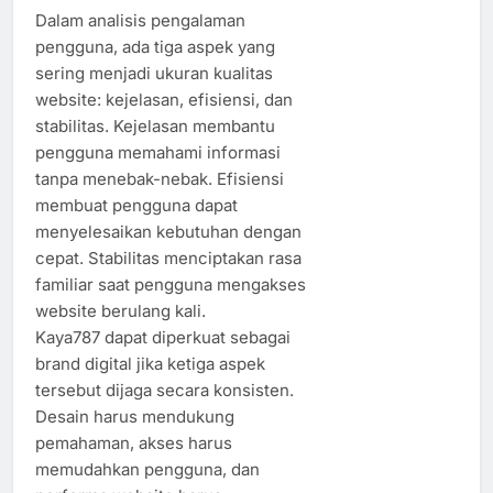
Dalam analisis pengalaman
pengguna, ada tiga aspek yang
sering menjadi ukuran kualitas
website: kejelasan, efisiensi, dan
stabilitas. Kejelasan membantu
pengguna memahami informasi
tanpa menebak-nebak. Efisiensi
membuat pengguna dapat
menyelesaikan kebutuhan dengan
cepat. Stabilitas menciptakan rasa
familiar saat pengguna mengakses
website berulang kali.
Kaya787 dapat diperkuat sebagai
brand digital jika ketiga aspek
tersebut dijaga secara konsisten.
Desain harus mendukung
pemahaman, akses harus
memudahkan pengguna, dan