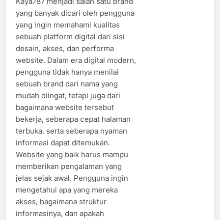
Kaya787 menjadi salah satu brand
yang banyak dicari oleh pengguna
yang ingin memahami kualitas
sebuah platform digital dari sisi
desain, akses, dan performa
website. Dalam era digital modern,
pengguna tidak hanya menilai
sebuah brand dari nama yang
mudah diingat, tetapi juga dari
bagaimana website tersebut
bekerja, seberapa cepat halaman
terbuka, serta seberapa nyaman
informasi dapat ditemukan.
Website yang baik harus mampu
memberikan pengalaman yang
jelas sejak awal. Pengguna ingin
mengetahui apa yang mereka
akses, bagaimana struktur
informasinya, dan apakah