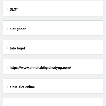
SLOT
slot gacor
toto togel
https://www.shrishaktigrahudyog.com/
situs slot online