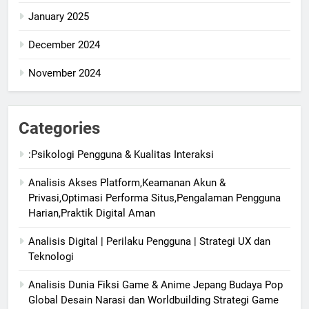
January 2025
December 2024
November 2024
Categories
:Psikologi Pengguna & Kualitas Interaksi
Analisis Akses Platform,Keamanan Akun &
Privasi,Optimasi Performa Situs,Pengalaman Pengguna
Harian,Praktik Digital Aman
Analisis Digital | Perilaku Pengguna | Strategi UX dan
Teknologi
Analisis Dunia Fiksi Game & Anime Jepang Budaya Pop
Global Desain Narasi dan Worldbuilding Strategi Game