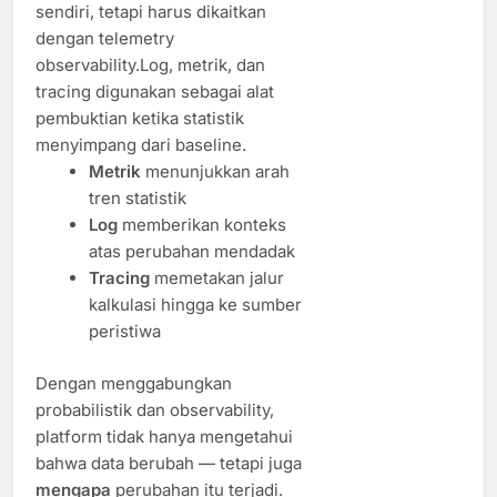
sendiri, tetapi harus dikaitkan
dengan telemetry
observability.Log, metrik, dan
tracing digunakan sebagai alat
pembuktian ketika statistik
menyimpang dari baseline.
Metrik
menunjukkan arah
tren statistik
Log
memberikan konteks
atas perubahan mendadak
Tracing
memetakan jalur
kalkulasi hingga ke sumber
peristiwa
Dengan menggabungkan
probabilistik dan observability,
platform tidak hanya mengetahui
bahwa data berubah — tetapi juga
mengapa
perubahan itu terjadi.