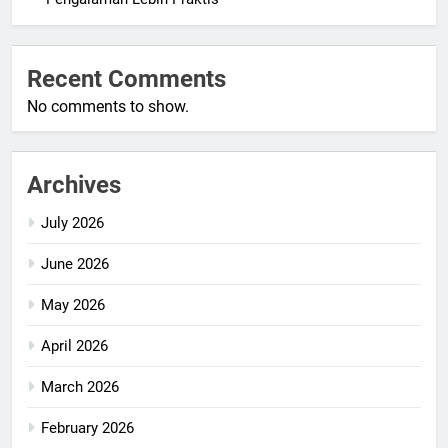
Recent Comments
No comments to show.
Archives
July 2026
June 2026
May 2026
April 2026
March 2026
February 2026