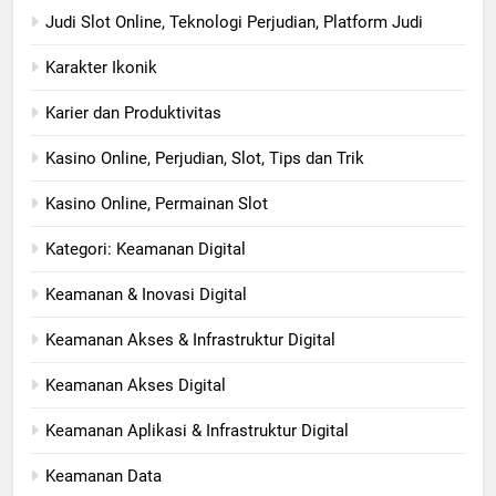
Judi Slot Online, Teknologi Perjudian, Platform Judi
Karakter Ikonik
Karier dan Produktivitas
Kasino Online, Perjudian, Slot, Tips dan Trik
Kasino Online, Permainan Slot
Kategori: Keamanan Digital
Keamanan & Inovasi Digital
Keamanan Akses & Infrastruktur Digital
Keamanan Akses Digital
Keamanan Aplikasi & Infrastruktur Digital
Keamanan Data