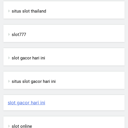
situs slot thailand
slot777
slot gacor hari ini
situs slot gacor hari ini
slot gacor hari ini
slot online