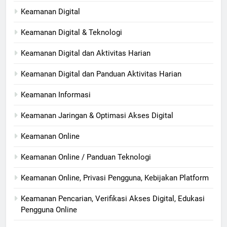
Keamanan Digital
Keamanan Digital & Teknologi
Keamanan Digital dan Aktivitas Harian
Keamanan Digital dan Panduan Aktivitas Harian
Keamanan Informasi
Keamanan Jaringan & Optimasi Akses Digital
Keamanan Online
Keamanan Online / Panduan Teknologi
Keamanan Online, Privasi Pengguna, Kebijakan Platform
Keamanan Pencarian, Verifikasi Akses Digital, Edukasi
Pengguna Online