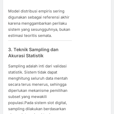
Model distribusi empiris sering
digunakan sebagai referensi akhir
karena menggambarkan perilaku
sistem yang sesungguhnya, bukan
estimasi teoritis semata.
3. Teknik Sampling dan
Akurasi Statistik
Sampling adalah inti dari validasi
statistik. Sistem tidak dapat
menghitung seluruh data mentah
secara terus menerus, sehingga
diperlukan mekanisme pemilihan
subset yang mewakili
populasi.Pada sistem slot digital,
sampling dilakukan berdasarkan