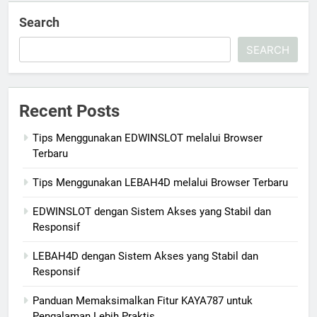
Search
SEARCH
Recent Posts
Tips Menggunakan EDWINSLOT melalui Browser
Terbaru
Tips Menggunakan LEBAH4D melalui Browser Terbaru
EDWINSLOT dengan Sistem Akses yang Stabil dan
Responsif
LEBAH4D dengan Sistem Akses yang Stabil dan
Responsif
Panduan Memaksimalkan Fitur KAYA787 untuk
Pengalaman Lebih Praktis