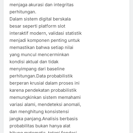
menjaga akurasi dan integritas
perhitungan.
Dalam sistem digital berskala
besar seperti platform slot
interaktif modern, validasi statistik
menjadi komponen penting untuk
memastikan bahwa setiap nilai
yang muncul mencerminkan
kondisi aktual dan tidak
menyimpang dari baseline
perhitungan.Data probabilistik
berperan krusial dalam proses ini
karena pendekatan probabilistik
memungkinkan sistem memahami
variasi alami, mendeteksi anomali,
dan menghitung konsistensi
jangka panjang.Analisis berbasis
probabilitas bukan hanya alat
hitung matematis, tetapi fondasi