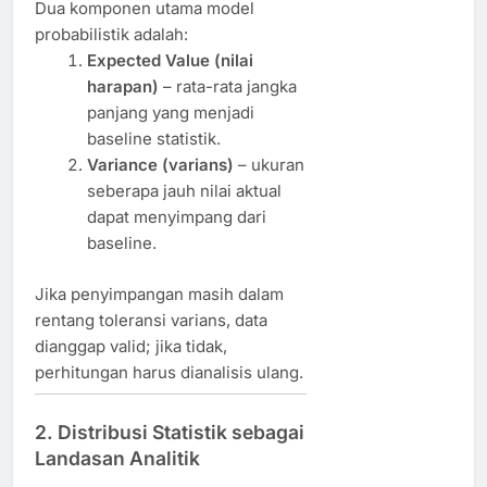
Dua komponen utama model
probabilistik adalah:
Expected Value (nilai
harapan)
– rata-rata jangka
panjang yang menjadi
baseline statistik.
Variance (varians)
– ukuran
seberapa jauh nilai aktual
dapat menyimpang dari
baseline.
Jika penyimpangan masih dalam
rentang toleransi varians, data
dianggap valid; jika tidak,
perhitungan harus dianalisis ulang.
2. Distribusi Statistik sebagai
Landasan Analitik