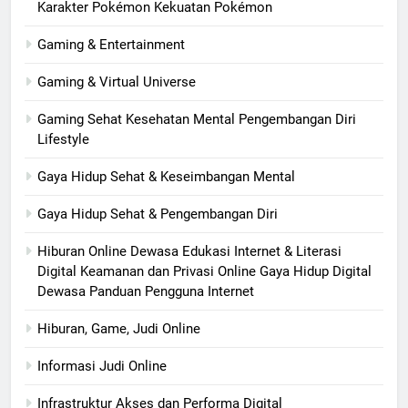
Karakter Pokémon Kekuatan Pokémon
Gaming & Entertainment
Gaming & Virtual Universe
Gaming Sehat Kesehatan Mental Pengembangan Diri
Lifestyle
Gaya Hidup Sehat & Keseimbangan Mental
Gaya Hidup Sehat & Pengembangan Diri
Hiburan Online Dewasa Edukasi Internet & Literasi
Digital Keamanan dan Privasi Online Gaya Hidup Digital
Dewasa Panduan Pengguna Internet
Hiburan, Game, Judi Online
Informasi Judi Online
Infrastruktur Akses dan Performa Digital