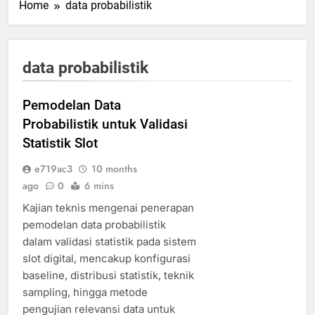
Home
data probabilistik
data probabilistik
Pemodelan Data
Probabilistik untuk Validasi
Statistik Slot
e719ac3
10 months
ago
0
6 mins
Kajian teknis mengenai penerapan
pemodelan data probabilistik
dalam validasi statistik pada sistem
slot digital, mencakup konfigurasi
baseline, distribusi statistik, teknik
sampling, hingga metode
pengujian relevansi data untuk