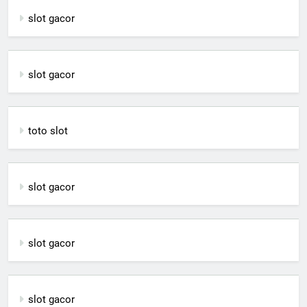
slot gacor
slot gacor
toto slot
slot gacor
slot gacor
slot gacor