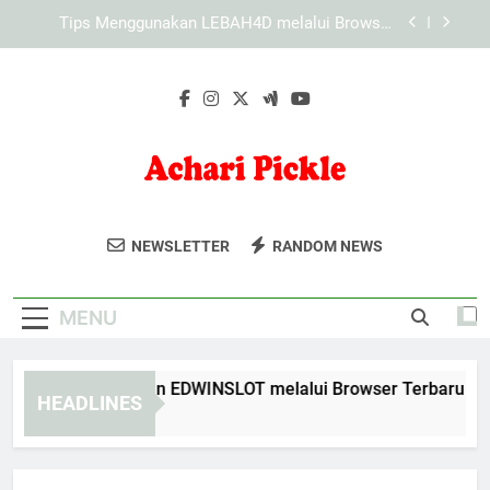
Skip
EDWINSLOT dengan Sistem Akses yang Stabil
to
dan Responsif
content
LEBAH4D dengan Sistem Akses yang Stabil dan
Responsif
Tips Menggunakan EDWINSLOT melalui Browser
Terbaru
Tips Menggunakan LEBAH4D melalui Browser
Terbaru
Achari Pickle
EDWINSLOT dengan Sistem Akses yang Stabil
Rasakan Kelezatan Acar Khas India Dari
dan Responsif
NEWSLETTER
RANDOM NEWS
Achari Pickle. Produk Autentik Dengan Rasa
LEBAH4D dengan Sistem Akses yang Stabil dan
Responsif
Yang Menggugah Selera.
MENU
ips Menggunakan EDWINSLOT melalui Browser Terbaru
HEADLINES
Weeks Ago