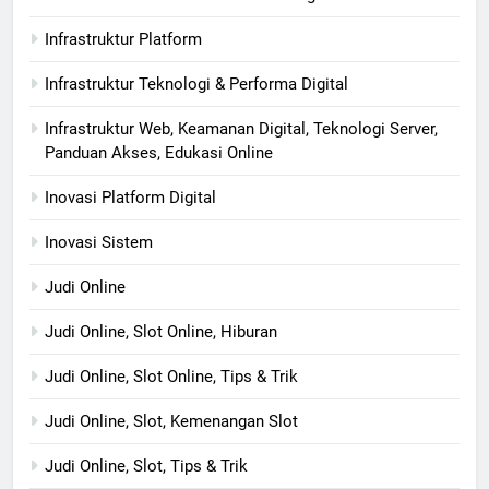
Infrastruktur Platform
Infrastruktur Teknologi & Performa Digital
Infrastruktur Web, Keamanan Digital, Teknologi Server,
Panduan Akses, Edukasi Online
Inovasi Platform Digital
Inovasi Sistem
Judi Online
Judi Online, Slot Online, Hiburan
Judi Online, Slot Online, Tips & Trik
Judi Online, Slot, Kemenangan Slot
Judi Online, Slot, Tips & Trik