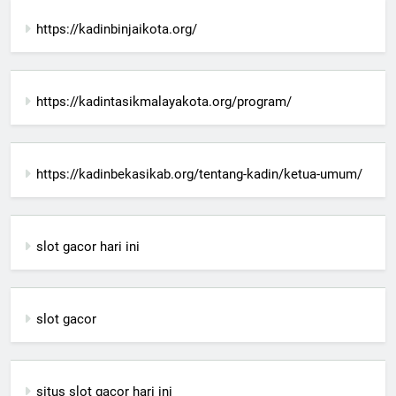
https://kadinbinjaikota.org/
https://kadintasikmalayakota.org/program/
https://kadinbekasikab.org/tentang-kadin/ketua-umum/
slot gacor hari ini
slot gacor
situs slot gacor hari ini