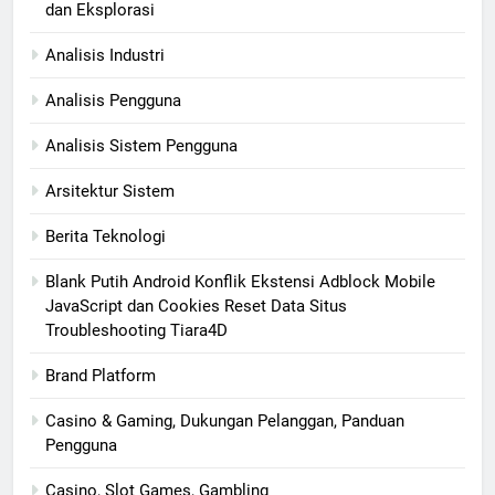
dan Eksplorasi
Analisis Industri
Analisis Pengguna
Analisis Sistem Pengguna
Arsitektur Sistem
Berita Teknologi
Blank Putih Android Konflik Ekstensi Adblock Mobile
JavaScript dan Cookies Reset Data Situs
Troubleshooting Tiara4D
Brand Platform
Casino & Gaming, Dukungan Pelanggan, Panduan
Pengguna
Casino, Slot Games, Gambling