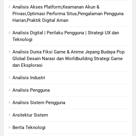
Analisis Akses Platform,Keamanan Akun &
Privasi,Optimasi Performa Situs,Pengalaman Pengguna
Harian,Praktik Digital Aman
Analisis Digital | Perilaku Pengguna | Strategi UX dan
Teknologi
Analisis Dunia Fiksi Game & Anime Jepang Budaya Pop
Global Desain Narasi dan Worldbuilding Strategi Game
dan Eksplorasi
Analisis Industri
Analisis Pengguna
Analisis Sistem Pengguna
Arsitektur Sistem
Berita Teknologi