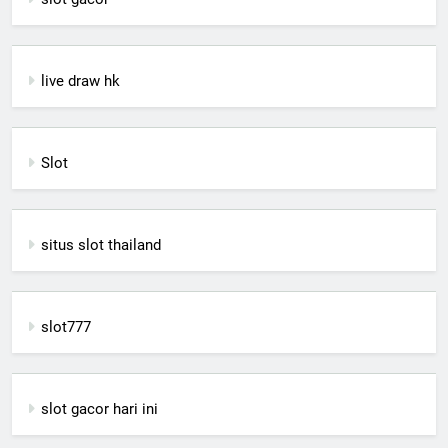
live draw hk
Slot
situs slot thailand
slot777
slot gacor hari ini