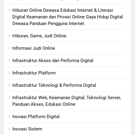
Hiburan Online Dewasa Edukasi Internet & Literasi
Digital Keamanan dan Privasi Online Gaya Hidup Digital
Dewasa Panduan Pengguna Internet
Hiburan, Game, Judi Online
Informasi Judi Online
Infrastruktur Akses dan Performa Digital
Infrastruktur Platform
Infrastruktur Teknologi & Performa Digital
Infrastruktur Web, Keamanan Digital, Teknologi Server,
Panduan Akses, Edukasi Online
Inovasi Platform Digital
Inovasi Sistem