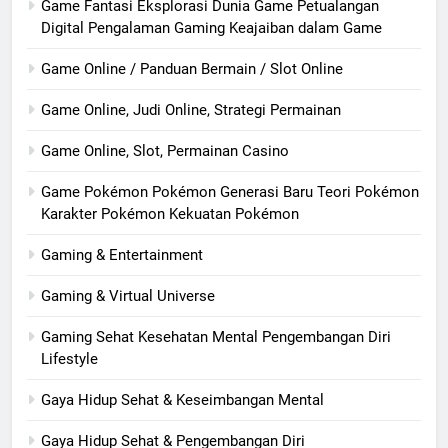
Game Fantasi Eksplorasi Dunia Game Petualangan
Digital Pengalaman Gaming Keajaiban dalam Game
Game Online / Panduan Bermain / Slot Online
Game Online, Judi Online, Strategi Permainan
Game Online, Slot, Permainan Casino
Game Pokémon Pokémon Generasi Baru Teori Pokémon
Karakter Pokémon Kekuatan Pokémon
Gaming & Entertainment
Gaming & Virtual Universe
Gaming Sehat Kesehatan Mental Pengembangan Diri
Lifestyle
Gaya Hidup Sehat & Keseimbangan Mental
Gaya Hidup Sehat & Pengembangan Diri