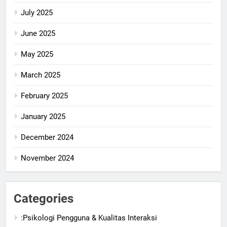
July 2025
June 2025
May 2025
March 2025
February 2025
January 2025
December 2024
November 2024
Categories
:Psikologi Pengguna & Kualitas Interaksi