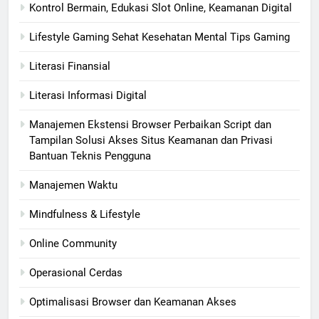
Kontrol Bermain, Edukasi Slot Online, Keamanan Digital
Lifestyle Gaming Sehat Kesehatan Mental Tips Gaming
Literasi Finansial
Literasi Informasi Digital
Manajemen Ekstensi Browser Perbaikan Script dan
Tampilan Solusi Akses Situs Keamanan dan Privasi
Bantuan Teknis Pengguna
Manajemen Waktu
Mindfulness & Lifestyle
Online Community
Operasional Cerdas
Optimalisasi Browser dan Keamanan Akses