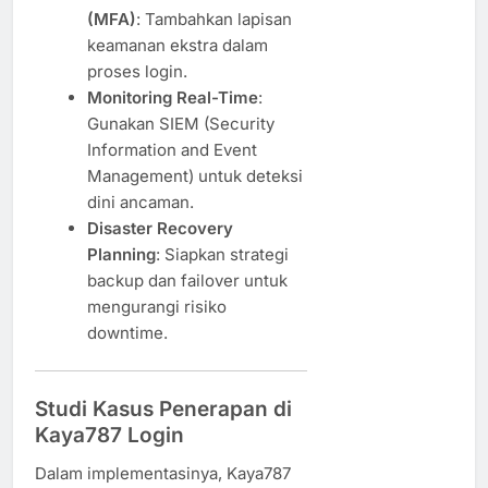
(MFA)
: Tambahkan lapisan
keamanan ekstra dalam
proses login.
Monitoring Real-Time
:
Gunakan SIEM (Security
Information and Event
Management) untuk deteksi
dini ancaman.
Disaster Recovery
Planning
: Siapkan strategi
backup dan failover untuk
mengurangi risiko
downtime.
Studi Kasus Penerapan di
Kaya787 Login
Dalam implementasinya, Kaya787