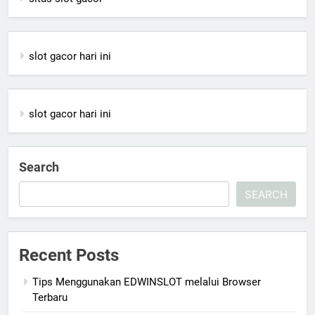
slot gacor hari ini
slot gacor hari ini
Search
SEARCH
Recent Posts
Tips Menggunakan EDWINSLOT melalui Browser
Terbaru