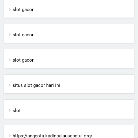
slot gacor
slot gacor
slot gacor
situs slot gacor hari ini
slot
https://anggota.kadinpulausebetul.org/