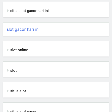
situs slot gacor hari ini
slot gacor hari ini
slot online
slot
situs slot
situs slot gacor