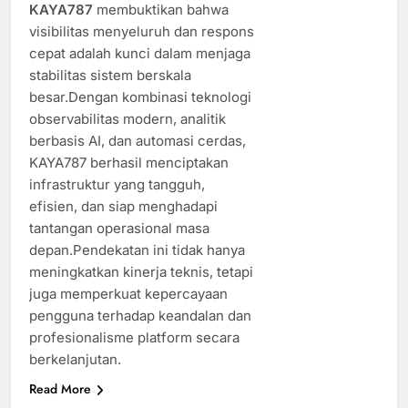
KAYA787
membuktikan bahwa
visibilitas menyeluruh dan respons
cepat adalah kunci dalam menjaga
stabilitas sistem berskala
besar.Dengan kombinasi teknologi
observabilitas modern, analitik
berbasis AI, dan automasi cerdas,
KAYA787 berhasil menciptakan
infrastruktur yang tangguh,
efisien, dan siap menghadapi
tantangan operasional masa
depan.Pendekatan ini tidak hanya
meningkatkan kinerja teknis, tetapi
juga memperkuat kepercayaan
pengguna terhadap keandalan dan
profesionalisme platform secara
berkelanjutan.
Read More