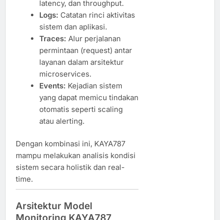
latency, dan throughput.
Logs:
Catatan rinci aktivitas
sistem dan aplikasi.
Traces:
Alur perjalanan
permintaan (request) antar
layanan dalam arsitektur
microservices.
Events:
Kejadian sistem
yang dapat memicu tindakan
otomatis seperti scaling
atau alerting.
Dengan kombinasi ini, KAYA787
mampu melakukan analisis kondisi
sistem secara holistik dan real-
time.
Arsitektur Model
Monitoring KAYA787