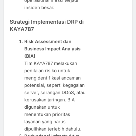
operasional meski terjadi
insiden besar.
Strategi Implementasi DRP di
KAYA787
Risk Assessment dan
Business Impact Analysis
(BIA)
Tim KAYA787 melakukan
penilaian risiko untuk
mengidentifikasi ancaman
potensial, seperti kegagalan
server, serangan DDoS, atau
kerusakan jaringan. BIA
digunakan untuk
menentukan prioritas
layanan yang harus
dipulihkan terlebih dahulu.