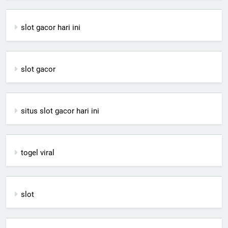
slot gacor hari ini
slot gacor
situs slot gacor hari ini
togel viral
slot