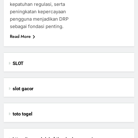
kepatuhan regulasi, serta
peningkatan kepercayaan
pengguna menjadikan DRP
sebagai fondasi penting.
Read More
SLOT
slot gacor
toto togel