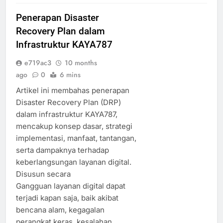
Penerapan Disaster
Recovery Plan dalam
Infrastruktur KAYA787
e719ac3
10 months
ago
0
6 mins
Artikel ini membahas penerapan
Disaster Recovery Plan (DRP)
dalam infrastruktur KAYA787,
mencakup konsep dasar, strategi
implementasi, manfaat, tantangan,
serta dampaknya terhadap
keberlangsungan layanan digital.
Disusun secara
Gangguan layanan digital dapat
terjadi kapan saja, baik akibat
bencana alam, kegagalan
perangkat keras, kesalahan