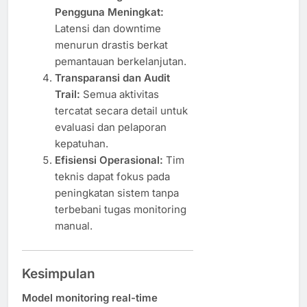
Pengguna Meningkat:
Latensi dan downtime
menurun drastis berkat
pemantauan berkelanjutan.
Transparansi dan Audit
Trail:
Semua aktivitas
tercatat secara detail untuk
evaluasi dan pelaporan
kepatuhan.
Efisiensi Operasional:
Tim
teknis dapat fokus pada
peningkatan sistem tanpa
terbebani tugas monitoring
manual.
Kesimpulan
Model monitoring real-time