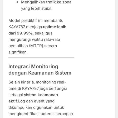
Mengalihkan trafik ke zona
yang lebih stabil.
Model prediktif ini membantu
KAYA787 menjaga
uptime lebih
dari 99.99%
, sekaligus
mengurangi waktu rata-rata
pemulihan (MTTR) secara
signifikan.
Integrasi Monitoring
dengan Keamanan Sistem
Selain kinerja, monitoring real-
time di KAYA787 juga berfungsi
sebagai
sistem keamanan
aktif
.Log dan event yang
dikumpulkan digunakan untuk
mengidentifikasi potensi serangan