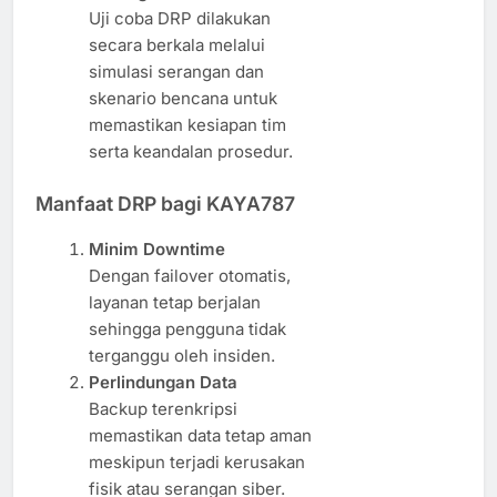
Uji coba DRP dilakukan
secara berkala melalui
simulasi serangan dan
skenario bencana untuk
memastikan kesiapan tim
serta keandalan prosedur.
Manfaat DRP bagi KAYA787
Minim Downtime
Dengan failover otomatis,
layanan tetap berjalan
sehingga pengguna tidak
terganggu oleh insiden.
Perlindungan Data
Backup terenkripsi
memastikan data tetap aman
meskipun terjadi kerusakan
fisik atau serangan siber.