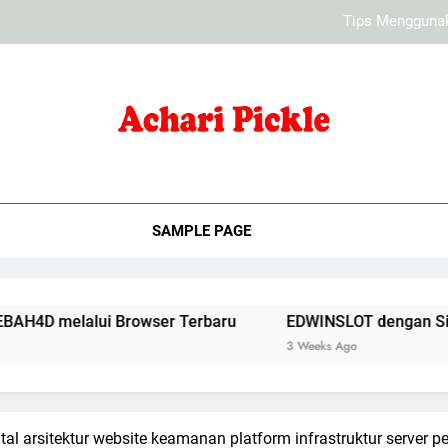
Tips Mengguna
EDWINSLOT dengan Sis
LEBAH4D dengan Sis
Tips Menggunakan
ari Pickle
lezatan Acar Khas India Dari Achari Pickle. Produk Autentik
Tips Mengguna
SAMPLE PAGE
EDWINSLOT dengan Sis
LEBAH4D dengan Sis
lui Browser Terbaru
EDWINSLOT dengan Sistem Akses y
3 Weeks Ago
tal arsitektur website keamanan platform infrastruktur serve