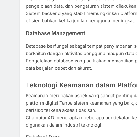
pengelolaan data, dan pengaturan sistem dilakukan
Sistem backend yang stabil memungkinkan platfor
efisien bahkan ketika jumlah pengguna meningkat.
Database Management
Database berfungsi sebagai tempat penyimpanan s
berkaitan dengan aktivitas pengguna maupun data o
Pengelolaan database yang baik akan memastikan 
data berjalan cepat dan akurat.
Teknologi Keamanan dalam Platfor
Keamanan merupakan aspek yang sangat penting 
platform digital.Tanpa sistem keamanan yang baik,
berisiko terkena akses tidak sah.
Champion4D menerapkan beberapa pendekatan k
digunakan dalam industri teknologi.