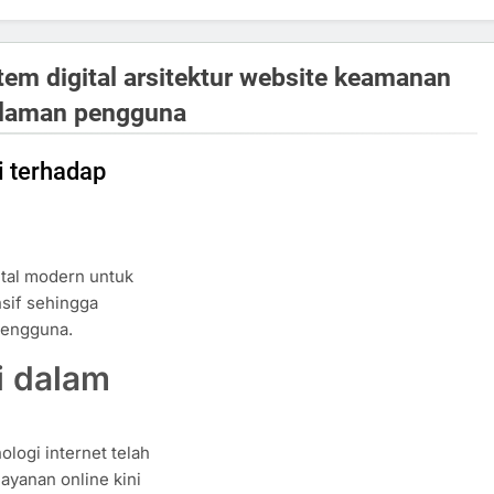
tem digital arsitektur website keamanan
galaman pengguna
 terhadap
tal modern untuk
sif sehingga
pengguna.
i dalam
logi internet telah
ayanan online kini