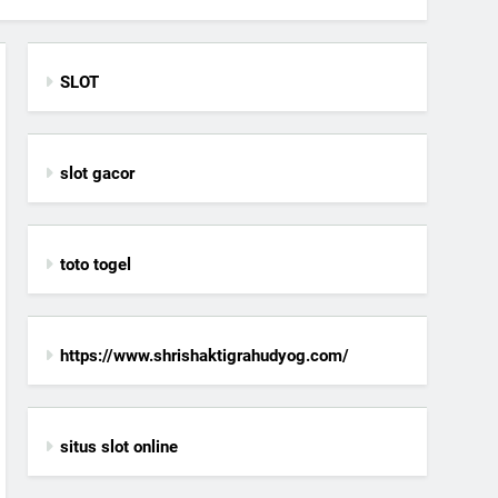
SLOT
slot gacor
toto togel
https://www.shrishaktigrahudyog.com/
situs slot online