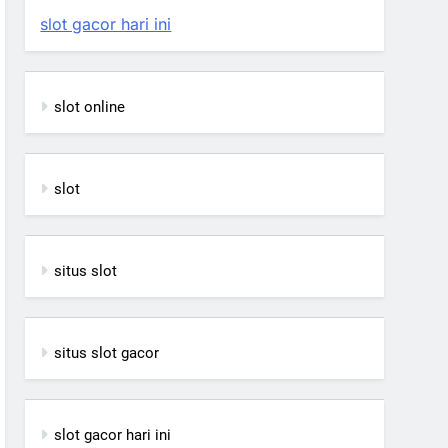
slot gacor hari ini
slot online
slot
situs slot
situs slot gacor
slot gacor hari ini