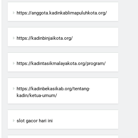
https://anggota.kadinkablimapuluhkota.org/
https://kadinbinjaikota.org/
https://kadintasikmalayakota.org/program/
https://kadinbekasikab.org/tentang-
kadin/ketua-umum/
slot gacor hari ini