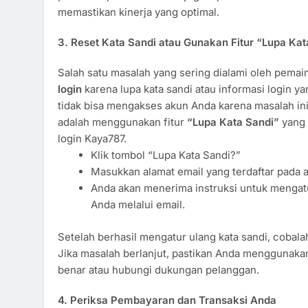
memastikan kinerja yang optimal.
3.
Reset Kata Sandi atau Gunakan Fitur “Lupa Kat
Salah satu masalah yang sering dialami oleh pemai
login
karena lupa kata sandi atau informasi login ya
tidak bisa mengakses akun Anda karena masalah ini
adalah menggunakan fitur
“Lupa Kata Sandi”
yang 
login Kaya787.
Klik tombol “Lupa Kata Sandi?”
Masukkan alamat email yang terdaftar pada 
Anda akan menerima instruksi untuk mengatu
Anda melalui email.
Setelah berhasil mengatur ulang kata sandi, cobala
Jika masalah berlanjut, pastikan Anda menggunakan
benar atau hubungi dukungan pelanggan.
4.
Periksa Pembayaran dan Transaksi Anda