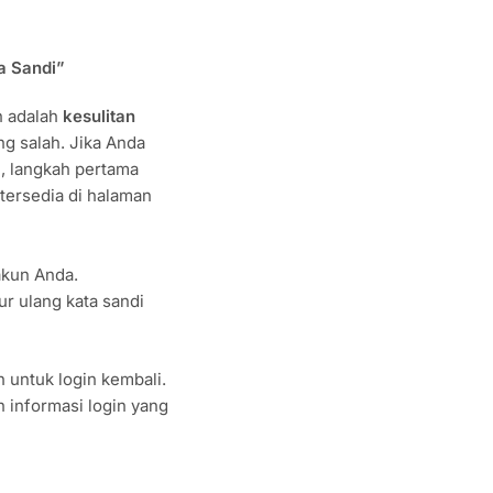
a Sandi”
n adalah
kesulitan
ng salah. Jika Anda
, langkah pertama
tersedia di halaman
akun Anda.
r ulang kata sandi
h untuk login kembali.
 informasi login yang