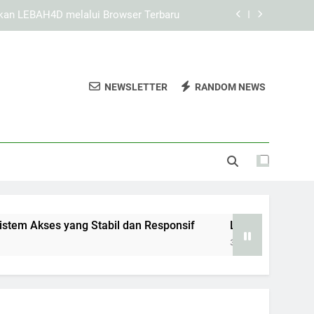
kan LEBAH4D melalui Browser Terbaru
tem Akses yang Stabil dan Responsif
tem Akses yang Stabil dan Responsif
NEWSLETTER
RANDOM NEWS
 EDWINSLOT melalui Browser Terbaru
 Dengan Rasa Yang Menggugah Selera.
kan LEBAH4D melalui Browser Terbaru
tem Akses yang Stabil dan Responsif
tem Akses yang Stabil dan Responsif
yang Stabil dan Responsif
LEBAH4D dengan Sistem Aks
3 Weeks Ago