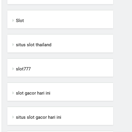
Slot
situs slot thailand
slot777
slot gacor hari ini
situs slot gacor hari ini