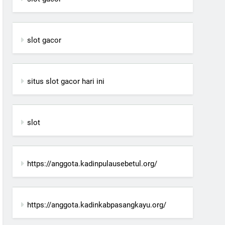
slot gacor
situs slot gacor hari ini
slot
https://anggota.kadinpulausebetul.org/
https://anggota.kadinkabpasangkayu.org/