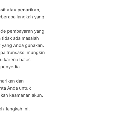
sit atau penarikan
,
Beberapa langkah yang
tode pembayaran yang
 tidak ada masalah
nk yang Anda gunakan.
apa transaksi mungkin
u karena batas
 penyedia
narikan dan
nta Anda untuk
tikan keamanan akun.
h-langkah ini,