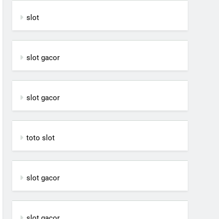
slot
slot gacor
slot gacor
toto slot
slot gacor
slot gacor