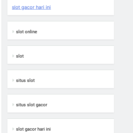
slot gacor hari ini
slot online
slot
situs slot
situs slot gacor
slot gacor hari ini