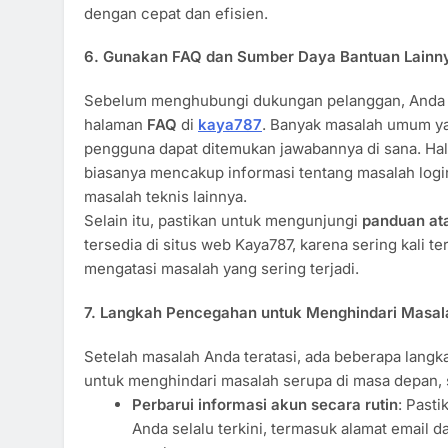
dengan cepat dan efisien.
6.
Gunakan FAQ dan Sumber Daya Bantuan Lainn
Sebelum menghubungi dukungan pelanggan, Anda 
halaman
FAQ
di
kaya787
. Banyak masalah umum ya
pengguna dapat ditemukan jawabannya di sana. H
biasanya mencakup informasi tentang masalah logi
masalah teknis lainnya.
Selain itu, pastikan untuk mengunjungi
panduan ata
tersedia di situs web Kaya787, karena sering kali te
mengatasi masalah yang sering terjadi.
7.
Langkah Pencegahan untuk Menghindari Masal
Setelah masalah Anda teratasi, ada beberapa langka
untuk menghindari masalah serupa di masa depan, s
Perbarui informasi akun secara rutin
: Pasti
Anda selalu terkini, termasuk alamat email 