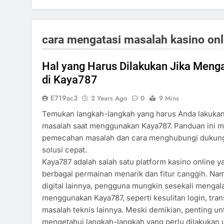
cara mengatasi masalah kasino onl
Hal yang Harus Dilakukan Jika Meng
di Kaya787
E719ac3
2 Years Ago
0
9 Mins
Temukan langkah-langkah yang harus Anda lakukan
masalah saat menggunakan Kaya787. Panduan ini m
pemecahan masalah dan cara menghubungi dukung
solusi cepat.
Kaya787 adalah salah satu platform kasino online
berbagai permainan menarik dan fitur canggih. Nam
digital lainnya, pengguna mungkin sesekali mengal
menggunakan Kaya787, seperti kesulitan login, tran
masalah teknis lainnya. Meski demikian, penting un
mengetahui langkah-langkah yang perlu dilakukan