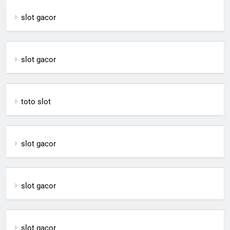
slot gacor
slot gacor
toto slot
slot gacor
slot gacor
slot gacor