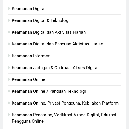
Keamanan Digital
Keamanan Digital & Teknologi
Keamanan Digital dan Aktivitas Harian
Keamanan Digital dan Panduan Aktivitas Harian
Keamanan Informasi
Keamanan Jaringan & Optimasi Akses Digital
Keamanan Online
Keamanan Online / Panduan Teknologi
Keamanan Online, Privasi Pengguna, Kebijakan Platform
Keamanan Pencarian, Verifikasi Akses Digital, Edukasi
Pengguna Online