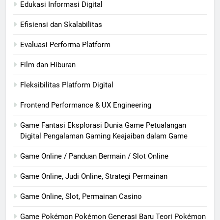
Edukasi Informasi Digital
Efisiensi dan Skalabilitas
Evaluasi Performa Platform
Film dan Hiburan
Fleksibilitas Platform Digital
Frontend Performance & UX Engineering
Game Fantasi Eksplorasi Dunia Game Petualangan
Digital Pengalaman Gaming Keajaiban dalam Game
Game Online / Panduan Bermain / Slot Online
Game Online, Judi Online, Strategi Permainan
Game Online, Slot, Permainan Casino
Game Pokémon Pokémon Generasi Baru Teori Pokémon