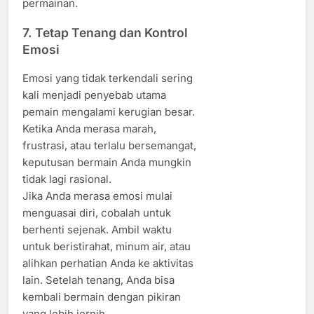
permainan.
7. Tetap Tenang dan Kontrol
Emosi
Emosi yang tidak terkendali sering
kali menjadi penyebab utama
pemain mengalami kerugian besar.
Ketika Anda merasa marah,
frustrasi, atau terlalu bersemangat,
keputusan bermain Anda mungkin
tidak lagi rasional.
Jika Anda merasa emosi mulai
menguasai diri, cobalah untuk
berhenti sejenak. Ambil waktu
untuk beristirahat, minum air, atau
alihkan perhatian Anda ke aktivitas
lain. Setelah tenang, Anda bisa
kembali bermain dengan pikiran
yang lebih jernih.