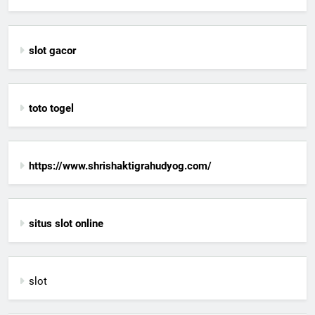
slot gacor
toto togel
https://www.shrishaktigrahudyog.com/
situs slot online
slot