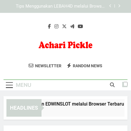
Skip
EDWINSLOT dengan Sistem Akses yang Stabil
to
dan Responsif
content
LEBAH4D dengan Sistem Akses yang Stabil dan
Responsif
Tips Menggunakan EDWINSLOT melalui Browser
Terbaru
Tips Menggunakan LEBAH4D melalui Browser
Terbaru
Achari Pickle
EDWINSLOT dengan Sistem Akses yang Stabil
Rasakan Kelezatan Acar Khas India Dari
dan Responsif
NEWSLETTER
RANDOM NEWS
Achari Pickle. Produk Autentik Dengan Rasa
LEBAH4D dengan Sistem Akses yang Stabil dan
Responsif
Yang Menggugah Selera.
MENU
ips Menggunakan EDWINSLOT melalui Browser Terbaru
HEADLINES
Weeks Ago