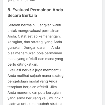
8. Evaluasi Permainan Anda
Secara Berkala
Setelah bermain, luangkan waktu
untuk mengevaluasi permainan
Anda. Catat setiap kemenangan,
kerugian, dan strategi yang Anda
gunakan. Dengan cara ini, Anda
bisa menemukan pola permainan
mana yang efektif dan mana yang
perlu ditingkatkan.
Evaluasi berkala juga membantu
Anda melihat sejauh mana strategi
pengelolaan modal yang Anda
terapkan berjalan efektif. Jika
Anda menemukan pola kerugian
yang sama berulang kali, mungkin
saatnya untuk mengubah strategi