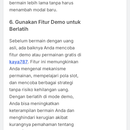
bermain lebih lama tanpa harus
menambah modal baru.
6. Gunakan Fitur Demo untuk
Berlatih
Sebelum bermain dengan uang
asli, ada baiknya Anda mencoba
fitur demo atau permainan gratis di
kaya787
. Fitur ini memungkinkan
Anda mengenal mekanisme
permainan, mempelajari pola slot,
dan mencoba berbagai strategi
tanpa risiko kehilangan uang.
Dengan berlatih di mode demo,
Anda bisa meningkatkan
keterampilan bermain Anda dan
menghindari kerugian akibat
kurangnya pemahaman tentang