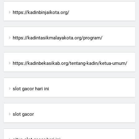
https://kadinbinjaikota.org/
https://kadintasikmalayakota.org/program/
https://kadinbekasikab.org/tentang-kadin/ketua-umum/
slot gacor hari ini
slot gacor