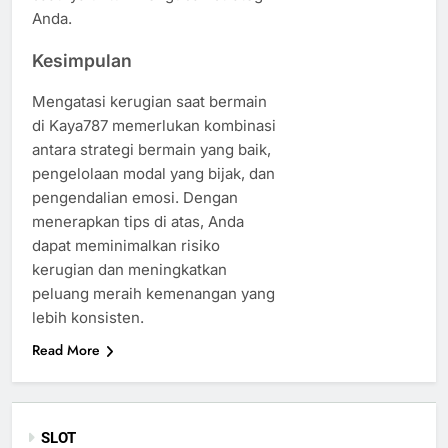
Anda.
Kesimpulan
Mengatasi kerugian saat bermain
di Kaya787 memerlukan kombinasi
antara strategi bermain yang baik,
pengelolaan modal yang bijak, dan
pengendalian emosi. Dengan
menerapkan tips di atas, Anda
dapat meminimalkan risiko
kerugian dan meningkatkan
peluang meraih kemenangan yang
lebih konsisten.
Read More
SLOT