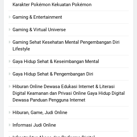
Karakter Pokémon Kekuatan Pokémon
Gaming & Entertainment
Gaming & Virtual Universe
Gaming Sehat Kesehatan Mental Pengembangan Diri
Lifestyle
Gaya Hidup Sehat & Keseimbangan Mental
Gaya Hidup Sehat & Pengembangan Diri
Hiburan Online Dewasa Edukasi Internet & Literasi
Digital Keamanan dan Privasi Online Gaya Hidup Digital
Dewasa Panduan Pengguna Internet
Hiburan, Game, Judi Online
Informasi Judi Online