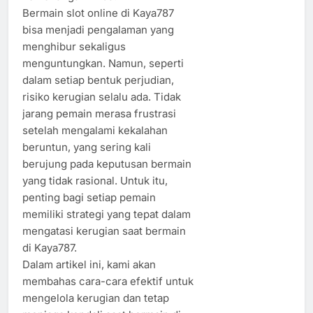
Bermain slot online di Kaya787
bisa menjadi pengalaman yang
menghibur sekaligus
menguntungkan. Namun, seperti
dalam setiap bentuk perjudian,
risiko kerugian selalu ada. Tidak
jarang pemain merasa frustrasi
setelah mengalami kekalahan
beruntun, yang sering kali
berujung pada keputusan bermain
yang tidak rasional. Untuk itu,
penting bagi setiap pemain
memiliki strategi yang tepat dalam
mengatasi kerugian saat bermain
di Kaya787.
Dalam artikel ini, kami akan
membahas cara-cara efektif untuk
mengelola kerugian dan tetap