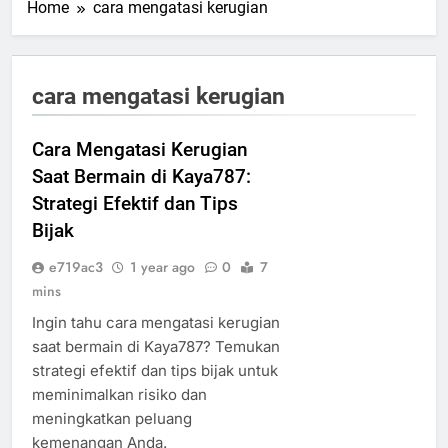
Home
cara mengatasi kerugian
cara mengatasi kerugian
Cara Mengatasi Kerugian
Saat Bermain di Kaya787:
Strategi Efektif dan Tips
Bijak
e719ac3
1 year ago
0
7
mins
Ingin tahu cara mengatasi kerugian
saat bermain di Kaya787? Temukan
strategi efektif dan tips bijak untuk
meminimalkan risiko dan
meningkatkan peluang
kemenangan Anda.