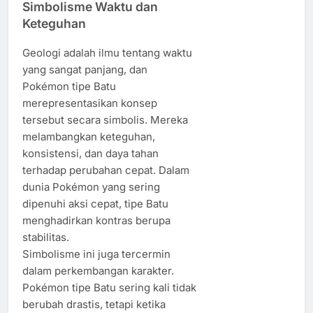
Simbolisme Waktu dan
Keteguhan
Geologi adalah ilmu tentang waktu
yang sangat panjang, dan
Pokémon tipe Batu
merepresentasikan konsep
tersebut secara simbolis. Mereka
melambangkan keteguhan,
konsistensi, dan daya tahan
terhadap perubahan cepat. Dalam
dunia Pokémon yang sering
dipenuhi aksi cepat, tipe Batu
menghadirkan kontras berupa
stabilitas.
Simbolisme ini juga tercermin
dalam perkembangan karakter.
Pokémon tipe Batu sering kali tidak
berubah drastis, tetapi ketika