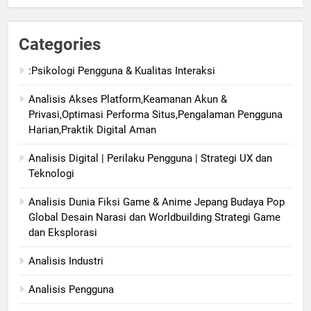
Categories
:Psikologi Pengguna & Kualitas Interaksi
Analisis Akses Platform,Keamanan Akun &
Privasi,Optimasi Performa Situs,Pengalaman Pengguna
Harian,Praktik Digital Aman
Analisis Digital | Perilaku Pengguna | Strategi UX dan
Teknologi
Analisis Dunia Fiksi Game & Anime Jepang Budaya Pop
Global Desain Narasi dan Worldbuilding Strategi Game
dan Eksplorasi
Analisis Industri
Analisis Pengguna