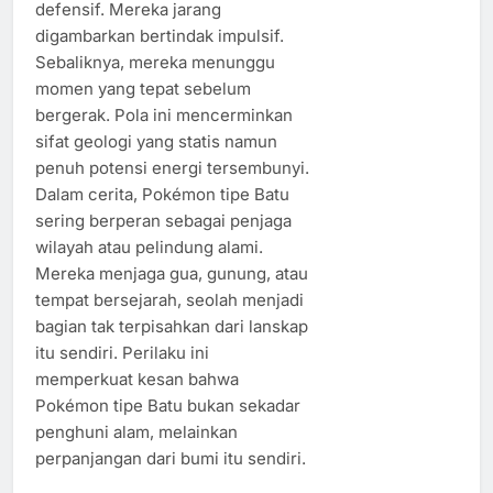
defensif. Mereka jarang
digambarkan bertindak impulsif.
Sebaliknya, mereka menunggu
momen yang tepat sebelum
bergerak. Pola ini mencerminkan
sifat geologi yang statis namun
penuh potensi energi tersembunyi.
Dalam cerita, Pokémon tipe Batu
sering berperan sebagai penjaga
wilayah atau pelindung alami.
Mereka menjaga gua, gunung, atau
tempat bersejarah, seolah menjadi
bagian tak terpisahkan dari lanskap
itu sendiri. Perilaku ini
memperkuat kesan bahwa
Pokémon tipe Batu bukan sekadar
penghuni alam, melainkan
perpanjangan dari bumi itu sendiri.