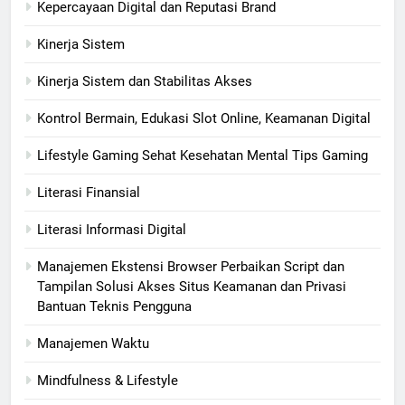
Kepercayaan Digital dan Reputasi Brand
Kinerja Sistem
Kinerja Sistem dan Stabilitas Akses
Kontrol Bermain, Edukasi Slot Online, Keamanan Digital
Lifestyle Gaming Sehat Kesehatan Mental Tips Gaming
Literasi Finansial
Literasi Informasi Digital
Manajemen Ekstensi Browser Perbaikan Script dan
Tampilan Solusi Akses Situs Keamanan dan Privasi
Bantuan Teknis Pengguna
Manajemen Waktu
Mindfulness & Lifestyle