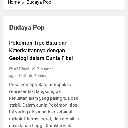
Home
Budaya Pop
Budaya Pop
Pokémon Tipe Batu dan
Keterkaitannya dengan
Geologi dalam Dunia Fiksi
e719ac3
7 months
ago
0
7 mins
Pokémon tipe Batu merupakan
representasi langsung dari
kekuatan alam yang paling tua dan
stabil. Dalam dunia Pokémon, tipe
ini sering digambarkan sebagai
makhluk keras, berat, dan memiliki
daya tahan tinggi. Karakteristik