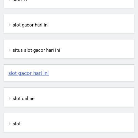
slot gacor hari ini
situs slot gacor hari ini
slot gacor hari ini
slot online
slot