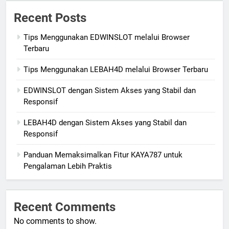
Recent Posts
Tips Menggunakan EDWINSLOT melalui Browser
Terbaru
Tips Menggunakan LEBAH4D melalui Browser Terbaru
EDWINSLOT dengan Sistem Akses yang Stabil dan
Responsif
LEBAH4D dengan Sistem Akses yang Stabil dan
Responsif
Panduan Memaksimalkan Fitur KAYA787 untuk
Pengalaman Lebih Praktis
Recent Comments
No comments to show.