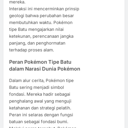
mereka.
Interaksi ini mencerminkan prinsip
geologi bahwa perubahan besar
membutuhkan waktu. Pokémon
tipe Batu mengajarkan nilai
ketekunan, perencanaan jangka
panjang, dan penghormatan
terhadap proses alam.
Peran Pokémon Tipe Batu
dalam Narasi Dunia Pokémon
Dalam alur cerita, Pokémon tipe
Batu sering menjadi simbol
fondasi. Mereka hadir sebagai
penghalang awal yang menguji
ketahanan dan strategi pelatih.
Peran ini selaras dengan fungsi
batuan sebagai fondasi bumi.