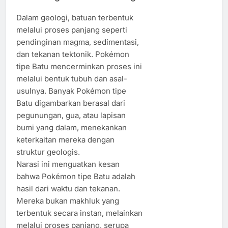
Dalam geologi, batuan terbentuk
melalui proses panjang seperti
pendinginan magma, sedimentasi,
dan tekanan tektonik. Pokémon
tipe Batu mencerminkan proses ini
melalui bentuk tubuh dan asal-
usulnya. Banyak Pokémon tipe
Batu digambarkan berasal dari
pegunungan, gua, atau lapisan
bumi yang dalam, menekankan
keterkaitan mereka dengan
struktur geologis.
Narasi ini menguatkan kesan
bahwa Pokémon tipe Batu adalah
hasil dari waktu dan tekanan.
Mereka bukan makhluk yang
terbentuk secara instan, melainkan
melalui proses panjang, serupa