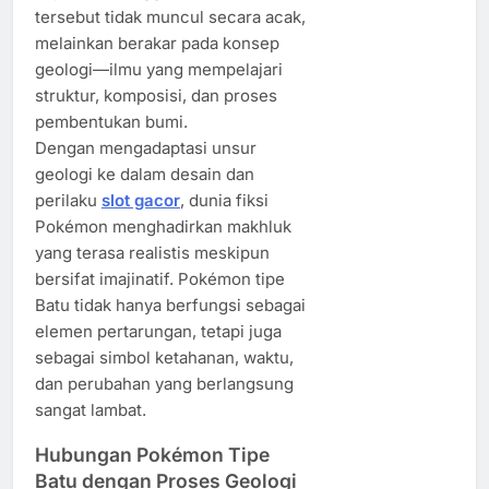
tersebut tidak muncul secara acak,
melainkan berakar pada konsep
geologi—ilmu yang mempelajari
struktur, komposisi, dan proses
pembentukan bumi.
Dengan mengadaptasi unsur
geologi ke dalam desain dan
perilaku
slot gacor
, dunia fiksi
Pokémon menghadirkan makhluk
yang terasa realistis meskipun
bersifat imajinatif. Pokémon tipe
Batu tidak hanya berfungsi sebagai
elemen pertarungan, tetapi juga
sebagai simbol ketahanan, waktu,
dan perubahan yang berlangsung
sangat lambat.
Hubungan Pokémon Tipe
Batu dengan Proses Geologi