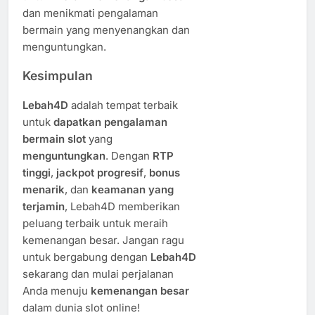
dan menikmati pengalaman
bermain yang menyenangkan dan
menguntungkan.
Kesimpulan
Lebah4D
adalah tempat terbaik
untuk
dapatkan pengalaman
bermain slot
yang
menguntungkan
. Dengan
RTP
tinggi
,
jackpot progresif
,
bonus
menarik
, dan
keamanan yang
terjamin
, Lebah4D memberikan
peluang terbaik untuk meraih
kemenangan besar. Jangan ragu
untuk bergabung dengan
Lebah4D
sekarang dan mulai perjalanan
Anda menuju
kemenangan besar
dalam dunia slot online!