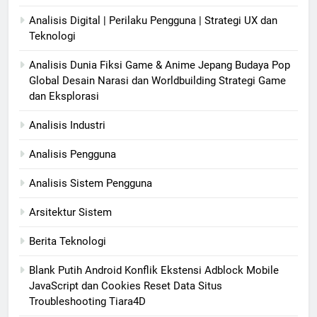
Analisis Digital | Perilaku Pengguna | Strategi UX dan
Teknologi
Analisis Dunia Fiksi Game & Anime Jepang Budaya Pop
Global Desain Narasi dan Worldbuilding Strategi Game
dan Eksplorasi
Analisis Industri
Analisis Pengguna
Analisis Sistem Pengguna
Arsitektur Sistem
Berita Teknologi
Blank Putih Android Konflik Ekstensi Adblock Mobile
JavaScript dan Cookies Reset Data Situs
Troubleshooting Tiara4D