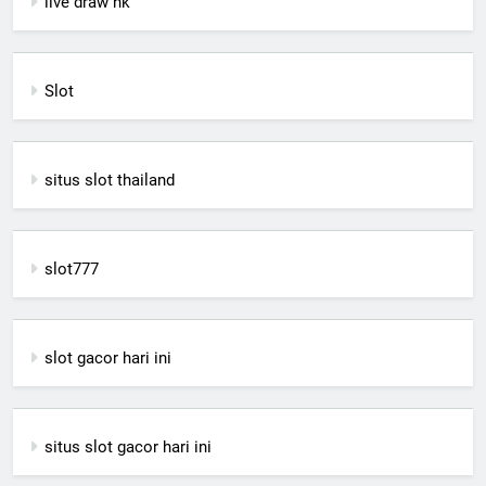
live draw hk
Slot
situs slot thailand
slot777
slot gacor hari ini
situs slot gacor hari ini