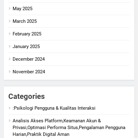
May 2025
March 2025
February 2025
January 2025
December 2024
November 2024
Categories
:Psikologi Pengguna & Kualitas Interaksi
Analisis Akses Platform,Keamanan Akun &
Privasi,Optimasi Performa Situs,Pengalaman Pengguna
Harian,Praktik Digital Aman