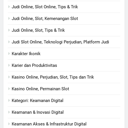
Judi Online, Slot Online, Tips & Trik
Judi Online, Slot, Kemenangan Slot
Judi Online, Slot, Tips & Trik
Judi Slot Online, Teknologi Perjudian, Platform Judi
Karakter Ikonik
Karier dan Produktivitas
Kasino Online, Perjudian, Slot, Tips dan Trik
Kasino Online, Permainan Slot
Kategori: Keamanan Digital
Keamanan & Inovasi Digital
Keamanan Akses & Infrastruktur Digital