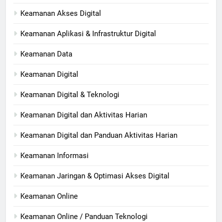
Keamanan Akses Digital
Keamanan Aplikasi & Infrastruktur Digital
Keamanan Data
Keamanan Digital
Keamanan Digital & Teknologi
Keamanan Digital dan Aktivitas Harian
Keamanan Digital dan Panduan Aktivitas Harian
Keamanan Informasi
Keamanan Jaringan & Optimasi Akses Digital
Keamanan Online
Keamanan Online / Panduan Teknologi