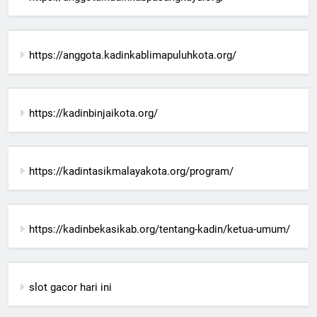
https://anggota.kadinkablimapuluhkota.org/
https://kadinbinjaikota.org/
https://kadintasikmalayakota.org/program/
https://kadinbekasikab.org/tentang-kadin/ketua-umum/
slot gacor hari ini