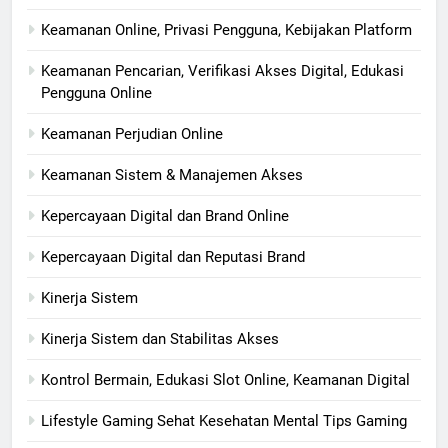
Keamanan Online, Privasi Pengguna, Kebijakan Platform
Keamanan Pencarian, Verifikasi Akses Digital, Edukasi
Pengguna Online
Keamanan Perjudian Online
Keamanan Sistem & Manajemen Akses
Kepercayaan Digital dan Brand Online
Kepercayaan Digital dan Reputasi Brand
Kinerja Sistem
Kinerja Sistem dan Stabilitas Akses
Kontrol Bermain, Edukasi Slot Online, Keamanan Digital
Lifestyle Gaming Sehat Kesehatan Mental Tips Gaming