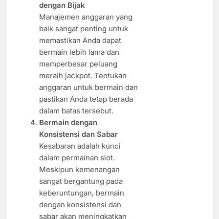
dengan Bijak
Manajemen anggaran yang
baik sangat penting untuk
memastikan Anda dapat
bermain lebih lama dan
memperbesar peluang
meraih jackpot. Tentukan
anggaran untuk bermain dan
pastikan Anda tetap berada
dalam batas tersebut.
Bermain dengan
Konsistensi dan Sabar
Kesabaran adalah kunci
dalam permainan slot.
Meskipun kemenangan
sangat bergantung pada
keberuntungan, bermain
dengan konsistensi dan
sabar akan meningkatkan