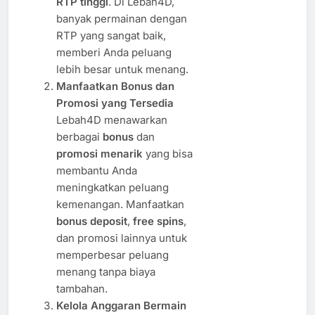
RTP tinggi
. Di Lebah4D,
banyak permainan dengan
RTP yang sangat baik,
memberi Anda peluang
lebih besar untuk menang.
Manfaatkan Bonus dan
Promosi yang Tersedia
Lebah4D menawarkan
berbagai
bonus
dan
promosi menarik
yang bisa
membantu Anda
meningkatkan peluang
kemenangan. Manfaatkan
bonus deposit
,
free spins
,
dan promosi lainnya untuk
memperbesar peluang
menang tanpa biaya
tambahan.
Kelola Anggaran Bermain