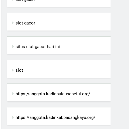
slot gacor
situs slot gacor hari ini
slot
https://anggota.kadinpulausebetul.org/
https://anggota.kadinkabpasangkayu.org/