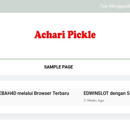
Tips Mengguna
EDWINSLOT dengan Sis
LEBAH4D dengan Sis
Tips Menggunakan
ari Pickle
lezatan Acar Khas India Dari Achari Pickle. Produk Autentik
Tips Mengguna
SAMPLE PAGE
EDWINSLOT dengan Sis
LEBAH4D dengan Sis
lui Browser Terbaru
EDWINSLOT dengan Sistem Akses 
3 Weeks Ago