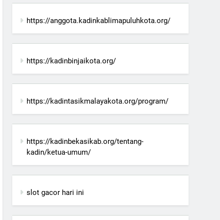
https://anggota.kadinkablimapuluhkota.org/
https://kadinbinjaikota.org/
https://kadintasikmalayakota.org/program/
https://kadinbekasikab.org/tentang-
kadin/ketua-umum/
slot gacor hari ini