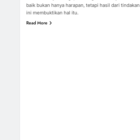
baik bukan hanya harapan, tetapi hasil dari tindakan
ini membuktikan hal itu.
Read More