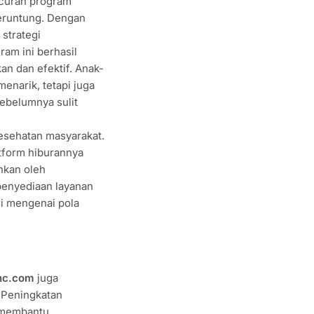
uncuran program
beruntung. Dengan
 strategi
gram ini berhasil
n dan efektif. Anak-
menarik, tetapi juga
ebelumnya sulit
kesehatan masyarakat.
tform hiburannya
nkan oleh
 penyediaan layanan
si mengenai pola
inc.com
juga
. Peningkatan
a membantu