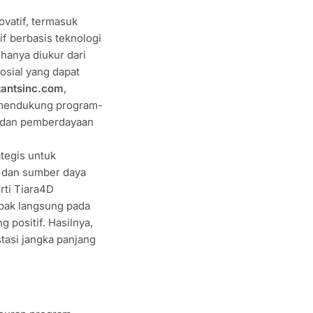
ovatif, termasuk
if berbasis teknologi
hanya diukur dari
sosial yang dapat
tantsinc.com
,
 mendukung program-
 dan pemberdayaan
tegis untuk
a dan sumber daya
rti Tiara4D
pak langsung pada
 positif. Hasilnya,
stasi jangka panjang