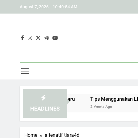
Skip
August 7, 2026
10:40:55 AM
to
content
Ach
Rasakan Ke
alui Browser Terbaru
Tips Menggunakan LEBAH4D mela
2 Weeks Ago
HEADLINES
Home
altenatif tiara4d