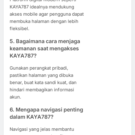
KAYA787 idealnya mendukung
akses mobile agar pengguna dapat
membuka halaman dengan lebih
fleksibel.
5. Bagaimana cara menjaga
keamanan saat mengakses
KAYA787?
Gunakan perangkat pribadi,
pastikan halaman yang dibuka
benar, buat kata sandi kuat, dan
hindari membagikan informasi
akun.
6. Mengapa navigasi penting
dalam KAYA787?
Navigasi yang jelas membantu