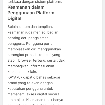
terbiasa dengan sistem platform.
Keamanan dalam
Penggunaan Platform
Digital
Selain sistem dan tampilan,
keamanan juga menjadi bagian
penting dari pengalaman
pengguna. Pengguna perlu
membiasakan diri menggunakan
perangkat pribadi, koneksi yang
stabil, browser terbaru, serta tidak
membagikan informasi akun
kepada pihak lain.
KAYA787 dapat dibahas sebagai
brand yang relevan dengan
kebutuhan pengguna untuk
memahami akses digital secara
lebih bijak. Keamanan tidak hanya