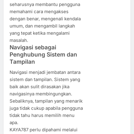
seharusnya membantu pengguna
memahami cara mengakses
dengan benar, mengenali kendala
umum, dan mengambil langkah
yang tepat ketika mengalami
masalah.
Navigasi sebagai
Penghubung Sistem dan
Tampilan
Navigasi menjadi jembatan antara
sistem dan tampilan. Sistem yang
baik akan sulit dirasakan jika
navigasinya membingungkan.
Sebaliknya, tampilan yang menarik
juga tidak cukup apabila pengguna
tidak tahu harus memilih menu
apa.
KAYA787 perlu dipahami melalui