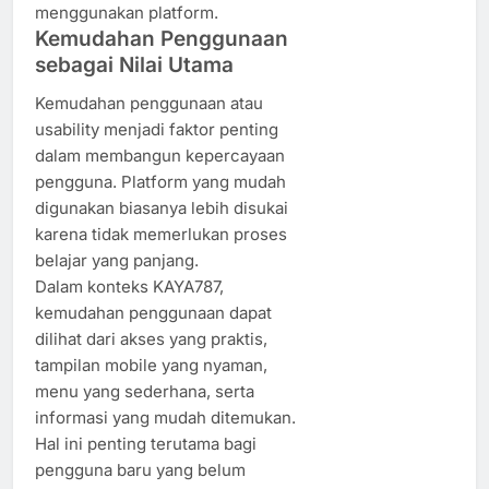
menggunakan platform.
Kemudahan Penggunaan
sebagai Nilai Utama
Kemudahan penggunaan atau
usability menjadi faktor penting
dalam membangun kepercayaan
pengguna. Platform yang mudah
digunakan biasanya lebih disukai
karena tidak memerlukan proses
belajar yang panjang.
Dalam konteks KAYA787,
kemudahan penggunaan dapat
dilihat dari akses yang praktis,
tampilan mobile yang nyaman,
menu yang sederhana, serta
informasi yang mudah ditemukan.
Hal ini penting terutama bagi
pengguna baru yang belum