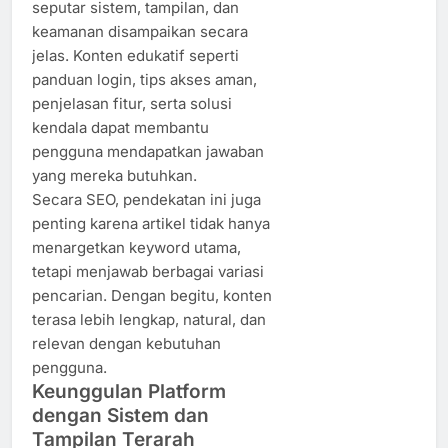
seputar sistem, tampilan, dan
keamanan disampaikan secara
jelas. Konten edukatif seperti
panduan login, tips akses aman,
penjelasan fitur, serta solusi
kendala dapat membantu
pengguna mendapatkan jawaban
yang mereka butuhkan.
Secara SEO, pendekatan ini juga
penting karena artikel tidak hanya
menargetkan keyword utama,
tetapi menjawab berbagai variasi
pencarian. Dengan begitu, konten
terasa lebih lengkap, natural, dan
relevan dengan kebutuhan
pengguna.
Keunggulan Platform
dengan Sistem dan
Tampilan Terarah