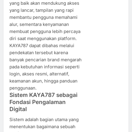
yang baik akan mendukung akses
yang lancar, tampilan yang rapi
membantu pengguna memahami
alur, sementara kenyamanan
membuat pengguna lebih percaya
diri saat menggunakan platform.
KAYA787 dapat dibahas melalui
pendekatan tersebut karena
banyak pencarian brand mengarah
pada kebutuhan informasi seperti
login, akses resmi, alternatif,
keamanan akun, hingga panduan
penggunaan.
Sistem KAYA787 sebagai
Fondasi Pengalaman
Digital
Sistem adalah bagian utama yang
menentukan bagaimana sebuah