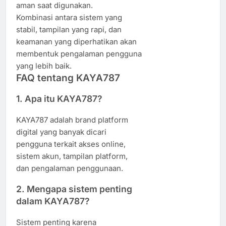
aman saat digunakan.
Kombinasi antara sistem yang
stabil, tampilan yang rapi, dan
keamanan yang diperhatikan akan
membentuk pengalaman pengguna
yang lebih baik.
FAQ tentang KAYA787
1. Apa itu KAYA787?
KAYA787 adalah brand platform
digital yang banyak dicari
pengguna terkait akses online,
sistem akun, tampilan platform,
dan pengalaman penggunaan.
2. Mengapa sistem penting
dalam KAYA787?
Sistem penting karena