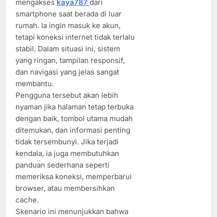
mengakses
kaya787
dari
smartphone saat berada di luar
rumah. Ia ingin masuk ke akun,
tetapi koneksi internet tidak terlalu
stabil. Dalam situasi ini, sistem
yang ringan, tampilan responsif,
dan navigasi yang jelas sangat
membantu.
Pengguna tersebut akan lebih
nyaman jika halaman tetap terbuka
dengan baik, tombol utama mudah
ditemukan, dan informasi penting
tidak tersembunyi. Jika terjadi
kendala, ia juga membutuhkan
panduan sederhana seperti
memeriksa koneksi, memperbarui
browser, atau membersihkan
cache.
Skenario ini menunjukkan bahwa