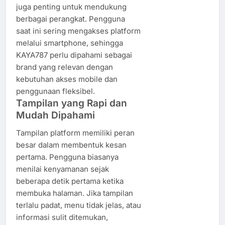
juga penting untuk mendukung
berbagai perangkat. Pengguna
saat ini sering mengakses platform
melalui smartphone, sehingga
KAYA787 perlu dipahami sebagai
brand yang relevan dengan
kebutuhan akses mobile dan
penggunaan fleksibel.
Tampilan yang Rapi dan
Mudah Dipahami
Tampilan platform memiliki peran
besar dalam membentuk kesan
pertama. Pengguna biasanya
menilai kenyamanan sejak
beberapa detik pertama ketika
membuka halaman. Jika tampilan
terlalu padat, menu tidak jelas, atau
informasi sulit ditemukan,