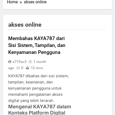
Home
akses online
akses online
Membahas KAYA787 dari
Sisi Sistem, Tampilan, dan
Kenyamanan Pengguna
e719ac3
1 month
ago
0
12 mins
KAYA787 dibahas dari sisi sistem,
tampilan, keamanan, dan
kenyamanan pengguna untuk
memahami pengalaman akses
digital yang lebih terarah.
Mengenal KAYA787 dalam
Konteks Platform Digital