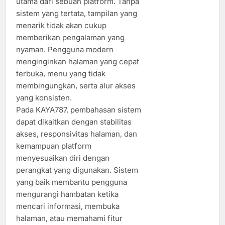
utama dari sebuah platform. Tanpa
sistem yang tertata, tampilan yang
menarik tidak akan cukup
memberikan pengalaman yang
nyaman. Pengguna modern
menginginkan halaman yang cepat
terbuka, menu yang tidak
membingungkan, serta alur akses
yang konsisten.
Pada KAYA787, pembahasan sistem
dapat dikaitkan dengan stabilitas
akses, responsivitas halaman, dan
kemampuan platform
menyesuaikan diri dengan
perangkat yang digunakan. Sistem
yang baik membantu pengguna
mengurangi hambatan ketika
mencari informasi, membuka
halaman, atau memahami fitur