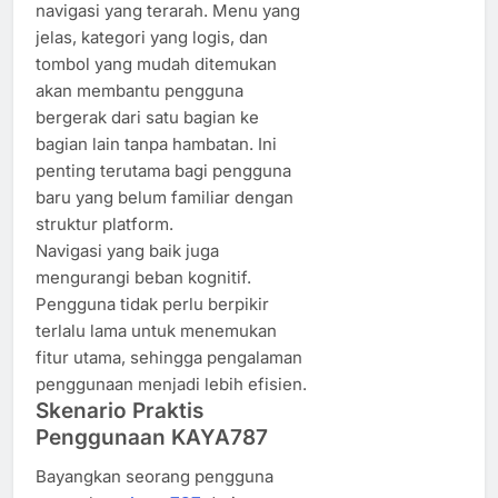
navigasi yang terarah. Menu yang
jelas, kategori yang logis, dan
tombol yang mudah ditemukan
akan membantu pengguna
bergerak dari satu bagian ke
bagian lain tanpa hambatan. Ini
penting terutama bagi pengguna
baru yang belum familiar dengan
struktur platform.
Navigasi yang baik juga
mengurangi beban kognitif.
Pengguna tidak perlu berpikir
terlalu lama untuk menemukan
fitur utama, sehingga pengalaman
penggunaan menjadi lebih efisien.
Skenario Praktis
Penggunaan KAYA787
Bayangkan seorang pengguna