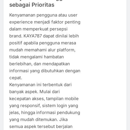
sebagai Prioritas
Kenyamanan pengguna atau user
experience menjadi faktor penting
dalam memperkuat persepsi
brand. KAYA787 dapat dinilai lebih
positif apabila pengguna merasa
mudah memahami alur platform,
tidak mengalami hambatan
berlebihan, dan mendapatkan
informasi yang dibutuhkan dengan
cepat.
Kenyamanan ini terbentuk dari
banyak aspek. Mulai dari
kecepatan akses, tampilan mobile
yang responsif, sistem login yang
jelas, hingga informasi pendukung
yang mudah ditemukan. Jika
semua aspek tersebut berjalan