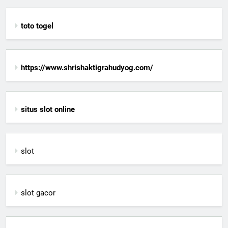
toto togel
https://www.shrishaktigrahudyog.com/
situs slot online
slot
slot gacor