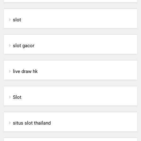
slot
slot gacor
live draw hk
Slot
situs slot thailand