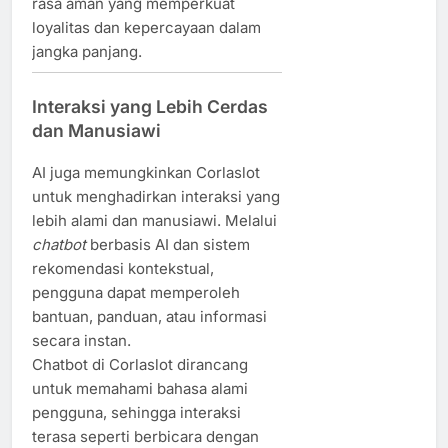
rasa aman yang memperkuat
loyalitas dan kepercayaan dalam
jangka panjang.
Interaksi yang Lebih Cerdas
dan Manusiawi
AI juga memungkinkan Corlaslot
untuk menghadirkan interaksi yang
lebih alami dan manusiawi. Melalui
chatbot
berbasis AI dan sistem
rekomendasi kontekstual,
pengguna dapat memperoleh
bantuan, panduan, atau informasi
secara instan.
Chatbot di Corlaslot dirancang
untuk memahami bahasa alami
pengguna, sehingga interaksi
terasa seperti berbicara dengan