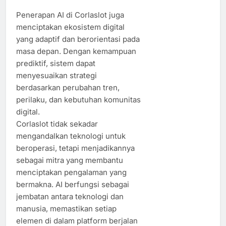
Penerapan AI di Corlaslot juga
menciptakan ekosistem digital
yang adaptif dan berorientasi pada
masa depan. Dengan kemampuan
prediktif, sistem dapat
menyesuaikan strategi
berdasarkan perubahan tren,
perilaku, dan kebutuhan komunitas
digital.
Corlaslot tidak sekadar
mengandalkan teknologi untuk
beroperasi, tetapi menjadikannya
sebagai mitra yang membantu
menciptakan pengalaman yang
bermakna. AI berfungsi sebagai
jembatan antara teknologi dan
manusia, memastikan setiap
elemen di dalam platform berjalan