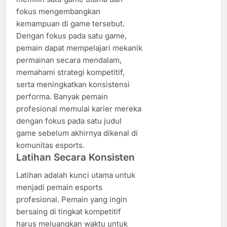
fokus mengembangkan
kemampuan di game tersebut.
Dengan fokus pada satu game,
pemain dapat mempelajari mekanik
permainan secara mendalam,
memahami strategi kompetitif,
serta meningkatkan konsistensi
performa. Banyak pemain
profesional memulai karier mereka
dengan fokus pada satu judul
game sebelum akhirnya dikenal di
komunitas esports.
Latihan Secara Konsisten
Latihan adalah kunci utama untuk
menjadi pemain esports
profesional. Pemain yang ingin
bersaing di tingkat kompetitif
harus meluangkan waktu untuk