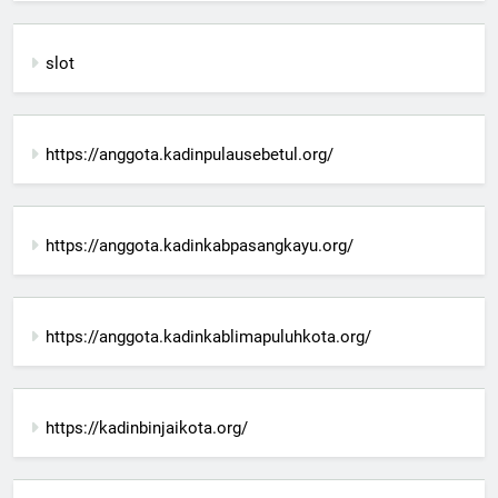
slot
https://anggota.kadinpulausebetul.org/
https://anggota.kadinkabpasangkayu.org/
https://anggota.kadinkablimapuluhkota.org/
https://kadinbinjaikota.org/